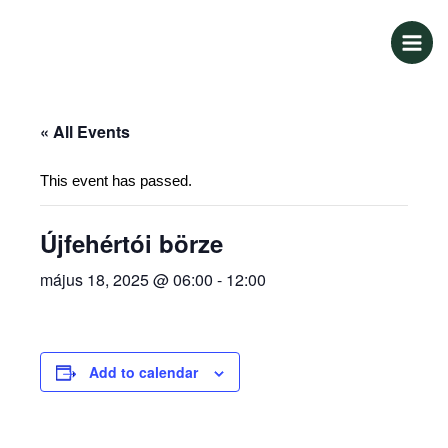
Skip
Main
to
Men
content
« All Events
This event has passed.
Újfehértói börze
május 18, 2025 @ 06:00
-
12:00
Add to calendar