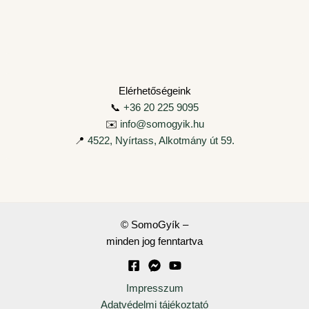
Elérhetőségeink
📞
+36 20 225 9095
✉️
info@somogyik.hu
📍
4522, Nyírtass, Alkotmány út 59.
© SomoGyík –
minden jog fenntartva
Impresszum
Adatvédelmi tájékoztató