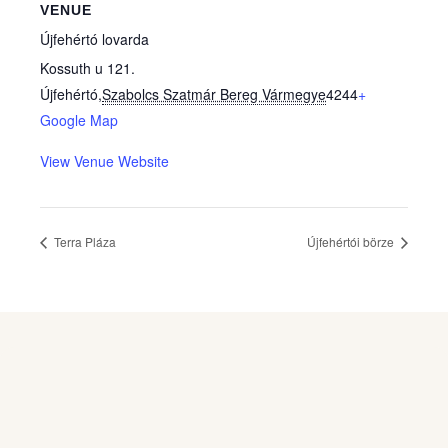
VENUE
Újfehértó lovarda
Kossuth u 121.
Újfehértó
,
Szabolcs Szatmár Bereg Vármegye
4244
+
Google Map
View Venue Website
Terra Pláza
Újfehértói börze