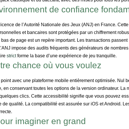
environnement de confiance fonda
 licence de l’Autorité Nationale des Jeux (ANJ) en France. Cette
ersonnelles et bancaires sont protégées par un chiffrement robu
bas de page est un repère important. Les transactions passent pa
 L’ANJ impose des audits fréquents des générateurs de nombres a
aire
strict
forme la base d’une expérience de jeu tranquille.
votre chance où vous voulez
ce point avec une plateforme mobile entièrement optimisée. Nul be
, en conservant toutes les options de la version ordinateur. La n
n quelques clics. Cette accessibilité signifie que vous pouvez ess
se de qualité. La compatibilité est assurée sur iOS et Android.
recte.
pour imaginer en grand