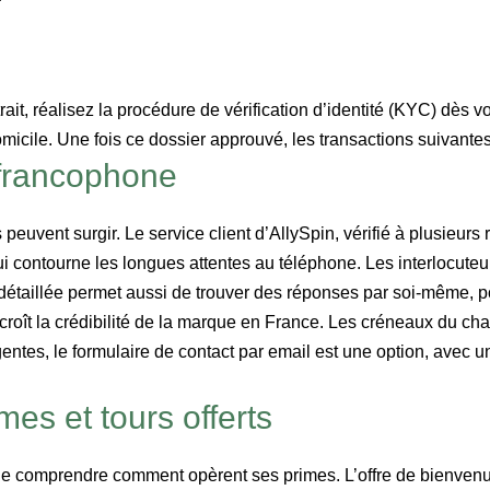
rait, réalisez la procédure de vérification d’identité (KYC) dès
e domicile. Une fois ce dossier approuvé, les transactions suivant
t francophone
vent surgir. Le service client d’AllySpin, vérifié à plusieurs re
qui contourne les longues attentes au téléphone. Les interlocute
 détaillée permet aussi de trouver des réponses par soi-même, po
croît la crédibilité de la marque en France. Les créneaux du cha
entes, le formulaire de contact par email est une option, avec 
es et tours offerts
tiel de comprendre comment opèrent ses primes. L’offre de bienv