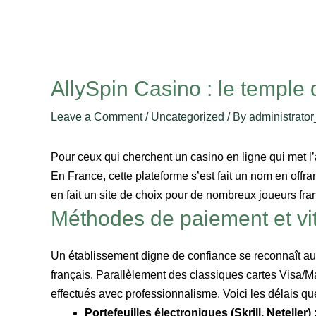
Skip
Post
to
navigation
content
AllySpin Casino : le temple 
Leave a Comment
/
Uncategorized
/ By
administrato
Pour ceux qui cherchent un casino en ligne qui met l’
En France, cette plateforme s’est fait un nom en offr
en fait un site de choix pour de nombreux joueurs fr
Méthodes de paiement et vit
Un établissement digne de confiance se reconnaît a
français. Parallèlement des classiques cartes Visa/Ma
effectués avec professionnalisme. Voici les délais q
Portefeuilles électroniques (Skrill, Neteller) 