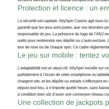
Protection et licence : un 
La sécurité est capitale. AllySpin Casino agit sous la
garantit que les jeux sont justes, que vos données p
responsable du jeu. La présence du logo de l’ANJ en 
outils pour restreindre ses dépôts ou s’auto-exclure.
tour de roue ou de chaque spin. Ce cadre réglement
Le jeu sur mobile : tentez 
L’adaptabilité est un atout clé. AllySpin excelle sur 
parfaitement à l’écran de votre smartphone ou tablette
chargent vite, et les dépôts ou retraits s’effectuent e
depuis tout lieu, à n’importe quelle heure, sans bais
à condition bien sûr d’avoir une connexion réseau cor
Une collection de jackpots 