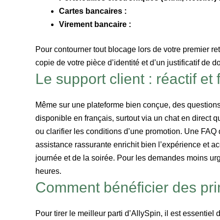
Cartes bancaires :
Virement bancaire :
Pour contourner tout blocage lors de votre premier ret
copie de votre pièce d’identité et d’un justificatif d
Le support client : réactif e
Même sur une plateforme bien conçue, des questions peu
disponible en français, surtout via un chat en direct 
ou clarifier les conditions d’une promotion. Une FAQ
assistance rassurante enrichit bien l’expérience et ac
journée et de la soirée. Pour les demandes moins urg
heures.
Comment bénéficier des prim
Pour tirer le meilleur parti d’AllySpin, il est essen