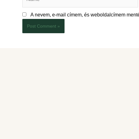
A nevem, e-mail címem, és weboldalcímem ment