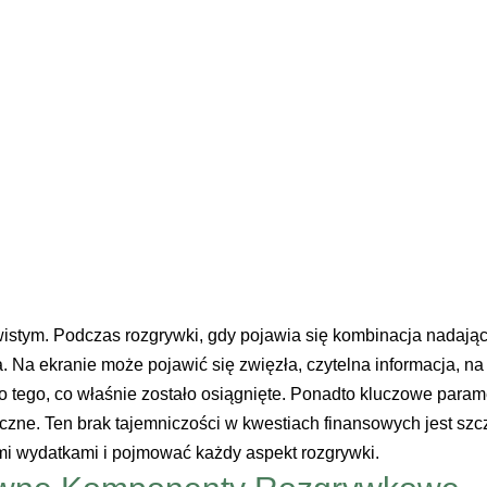
ywistym. Podczas rozgrywki, gdy pojawia się kombinacja nadając
nia. Na ekranie może pojawić się zwięzła, czytelna informacja
 tego, co właśnie zostało osiągnięte. Ponadto kluczowe paramet
doczne. Ten brak tajemniczości w kwestiach finansowych jest s
mi wydatkami i pojmować każdy aspekt rozgrywki.