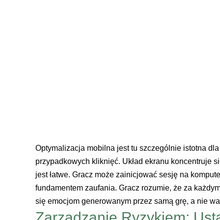
Optymalizacja mobilna jest tu szczególnie istotna dl
przypadkowych kliknięć. Układ ekranu koncentruje si
jest łatwe. Gracz może zainicjować sesję na kompute
fundamentem zaufania. Gracz rozumie, że za każdym 
się emocjom generowanym przez samą grę, a nie w
Zarządzanie Ryzykiem: Usta