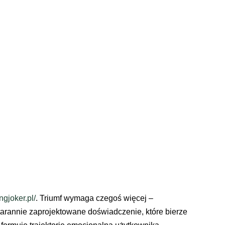
ingjoker.pl/
. Triumf wymaga czegoś więcej –
starannie zaprojektowane doświadczenie, które bierze