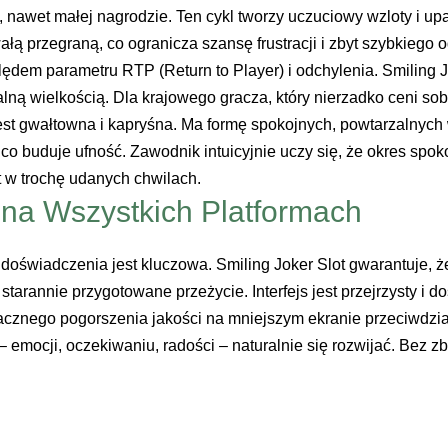
nawet małej nagrodzie. Ten cykl tworzy uczuciowy wzloty i upa
ą przegraną, co ogranicza szansę frustracji i zbyt szybkiego o
em parametru RTP (Return to Player) i odchylenia. Smiling Jok
alną wielkością. Dla krajowego gracza, który nierzadko ceni s
est gwałtowna i kapryśna. Ma formę spokojnych, powtarzalnych
co buduje ufność. Zawodnik intuicyjnie uczy się, że okres spo
 w trochę udanych chwilach.
 na Wszystkich Platformach
oświadczenia jest kluczowa. Smiling Joker Slot gwarantuje, że 
starannie przygotowane przeżycie. Interfejs jest przejrzysty i 
cznego pogorszenia jakości na mniejszym ekranie przeciwdziała ir
 emocji, oczekiwaniu, radości – naturalnie się rozwijać. Be