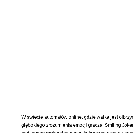
W świecie automatów online, gdzie walka jest olbrzy
głębokiego zrozumienia emocji gracza. Smiling Joker