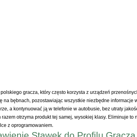
a polskiego gracza, który często korzysta z urządzeń przenośny
ę na bębnach, pozostawiając wszystkie niezbędne informacje w 
rze, a kontynuować ją w telefonie w autobusie, bez utraty jako
razem otrzyma produkt tej samej, wysokiej klasy. Eliminuje to
alce z oprogramowaniem.
wienie Stawek do Profilu Gracza