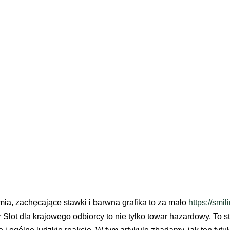
mia, zachęcające stawki i barwna grafika to za mało
https://smil
 Slot dla krajowego odbiorcy to nie tylko towar hazardowy. To 