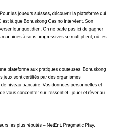
 Pour les joueurs suisses, découvrir la plateforme qui
 C’est là que Bonuskong Casino intervient. Son
verser leur quotidien. On ne parle pas ici de gagner
 machines à sous progressives se multiplient, où les
ur une plateforme aux pratiques douteuses. Bonuskong
Les jeux sont certifiés par des organismes
SL de niveau bancaire. Vos données personnelles et
de vous concentrer sur l’essentiel : jouer et rêver au
teurs les plus réputés – NetEnt, Pragmatic Play,