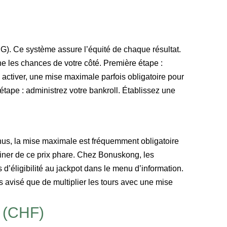
). Ce système assure l’équité de chaque résultat.
ne les chances de votre côté. Première étape :
 activer, une mise maximale parfois obligatoire pour
étape : administrez votre bankroll. Établissez une
onnus, la mise maximale est fréquemment obligatoire
miner de ce prix phare. Chez Bonuskong, les
d’éligibilité au jackpot dans le menu d’information.
s avisé que de multiplier les tours avec une mise
s (CHF)