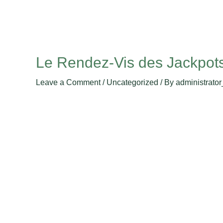
Skip
Post
to
navigation
content
Le Rendez-Vis des Jackpot
Leave a Comment
/
Uncategorized
/ By
administrato