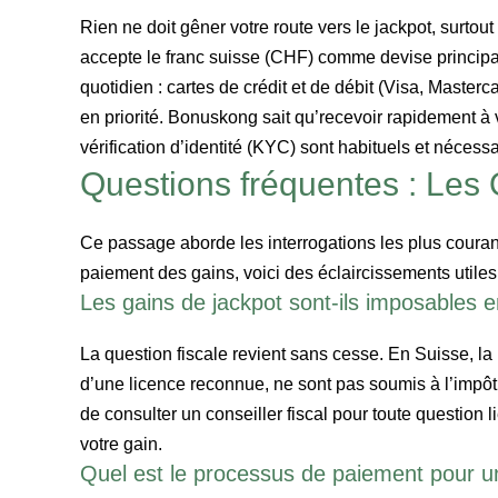
Rien ne doit gêner votre route vers le jackpot, surt
accepte le franc suisse (CHF) comme devise principa
quotidien : cartes de crédit et de débit (Visa, Master
en priorité. Bonuskong sait qu’recevoir rapidement à v
vérification d’identité (KYC) sont habituels et nécessa
Questions fréquentes : Les
Ce passage aborde les interrogations les plus couran
paiement des gains, voici des éclaircissements utiles
Les gains de jackpot sont-ils imposables 
La question fiscale revient sans cesse. En Suisse, la 
d’une licence reconnue, ne sont pas soumis à l’impôt
de consulter un conseiller fiscal pour toute question 
votre gain.
Quel est le processus de paiement pour un 