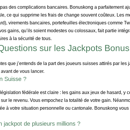
out pas des complications bancaires. Bonuskong a parfaitement a
le, ce qui supprime les frais de change souvent coûteux. Les 
card), virements bancaires, portefeuilles électroniques comme Twi
os gains, qu’ils soient modestes ou colossaux, fait partie intég
ires à la sécurité de tous.
 Questions sur les Jackpots Bonu
tes que j’entends de la part des joueurs suisses attirés par le
 avant de vous lancer.
en Suisse ?
législation fédérale est claire : les gains aux jeux de hasard, y 
 sur le revenu. Vous empochez la totalité de votre gain. Néanmo
liée à votre situation personnelle ou cantonale. Bonuskong vous f
jackpot de plusieurs millions ?