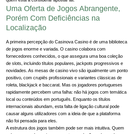
quem está a considerar apostar ali.
Uma Oferta de Jogos Abrangente,
Porém Com Deficiências na
Localização
A primeira percepção do Casinova Casino é de uma biblioteca
de jogos enorme e variada. O casino colabora com
fornecedores conhecidos, o que assegura uma boa coleção
de slots, incluindo títulos populares, jackpots progressivos e
novidades. As mesas de casino vivo são igualmente um ponto
positivo, com crupiês profissionais e variantes clássicas de
roleta, blackjack e baccarat. Mas os jogadores portugueses
rapidamente percebem uma falha: não há jogos com temática
local ou conteúdos em português. Enquanto os títulos
internacionais abundam, esta falta de ligação cultural pode
causar alguns utilizadores com a ideia de que a plataforma
não foi pensada para eles.
A estrutura dos jogos também pode ser mais intuitiva. Quem