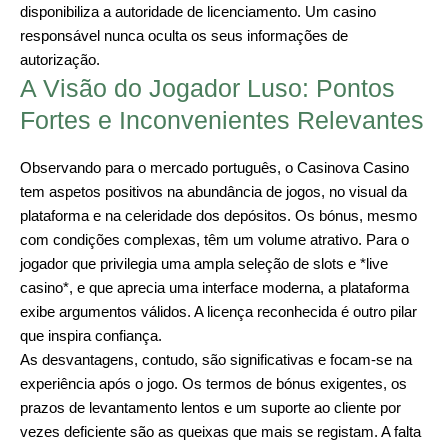
disponibiliza a autoridade de licenciamento. Um casino
responsável nunca oculta os seus informações de
autorização.
A Visão do Jogador Luso: Pontos
Fortes e Inconvenientes Relevantes
Observando para o mercado português, o Casinova Casino
tem aspetos positivos na abundância de jogos, no visual da
plataforma e na celeridade dos depósitos. Os bónus, mesmo
com condições complexas, têm um volume atrativo. Para o
jogador que privilegia uma ampla seleção de slots e *live
casino*, e que aprecia uma interface moderna, a plataforma
exibe argumentos válidos. A licença reconhecida é outro pilar
que inspira confiança.
As desvantagens, contudo, são significativas e focam-se na
experiência após o jogo. Os termos de bónus exigentes, os
prazos de levantamento lentos e um suporte ao cliente por
vezes deficiente são as queixas que mais se registam. A falta