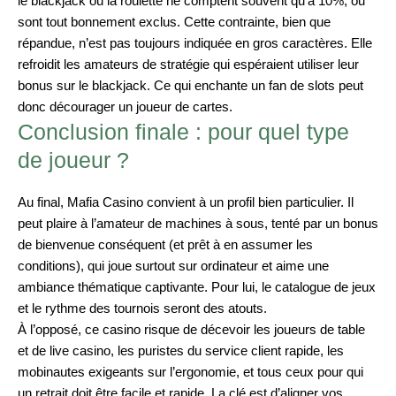
le blackjack ou la roulette ne comptent souvent qu’à 10%, ou
sont tout bonnement exclus. Cette contrainte, bien que
répandue, n’est pas toujours indiquée en gros caractères. Elle
refroidit les amateurs de stratégie qui espéraient utiliser leur
bonus sur le blackjack. Ce qui enchante un fan de slots peut
donc décourager un joueur de cartes.
Conclusion finale : pour quel type
de joueur ?
Au final, Mafia Casino convient à un profil bien particulier. Il
peut plaire à l’amateur de machines à sous, tenté par un bonus
de bienvenue conséquent (et prêt à en assumer les
conditions), qui joue surtout sur ordinateur et aime une
ambiance thématique captivante. Pour lui, le catalogue de jeux
et le rythme des tournois seront des atouts.
À l’opposé, ce casino risque de décevoir les joueurs de table
et de live casino, les puristes du service client rapide, les
mobinautes exigeants sur l’ergonomie, et tous ceux pour qui
un retrait doit être facile et rapide. La clé est d’aligner vos