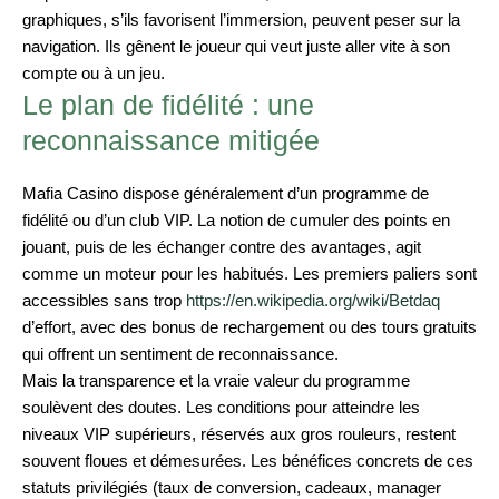
graphiques, s’ils favorisent l’immersion, peuvent peser sur la
navigation. Ils gênent le joueur qui veut juste aller vite à son
compte ou à un jeu.
Le plan de fidélité : une
reconnaissance mitigée
Mafia Casino dispose généralement d’un programme de
fidélité ou d’un club VIP. La notion de cumuler des points en
jouant, puis de les échanger contre des avantages, agit
comme un moteur pour les habitués. Les premiers paliers sont
accessibles sans trop
https://en.wikipedia.org/wiki/Betdaq
d’effort, avec des bonus de rechargement ou des tours gratuits
qui offrent un sentiment de reconnaissance.
Mais la transparence et la vraie valeur du programme
soulèvent des doutes. Les conditions pour atteindre les
niveaux VIP supérieurs, réservés aux gros rouleurs, restent
souvent floues et démesurées. Les bénéfices concrets de ces
statuts privilégiés (taux de conversion, cadeaux, manager