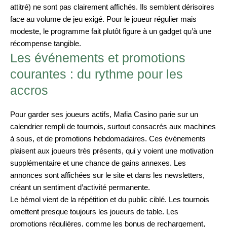
attitré) ne sont pas clairement affichés. Ils semblent dérisoires
face au volume de jeu exigé. Pour le joueur régulier mais
modeste, le programme fait plutôt figure à un gadget qu’à une
récompense tangible.
Les événements et promotions
courantes : du rythme pour les
accros
Pour garder ses joueurs actifs, Mafia Casino parie sur un
calendrier rempli de tournois, surtout consacrés aux machines
à sous, et de promotions hebdomadaires. Ces événements
plaisent aux joueurs très présents, qui y voient une motivation
supplémentaire et une chance de gains annexes. Les
annonces sont affichées sur le site et dans les newsletters,
créant un sentiment d’activité permanente.
Le bémol vient de la répétition et du public ciblé. Les tournois
omettent presque toujours les joueurs de table. Les
promotions régulières, comme les bonus de rechargement,