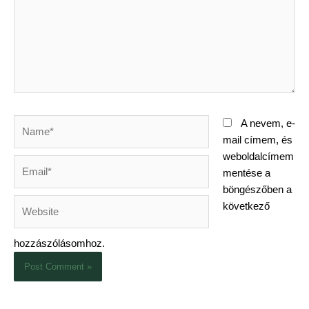
Name*
A nevem, e-
mail címem, és
weboldalcímem
Email*
mentése a
böngészőben a
Website
következő
hozzászólásomhoz.