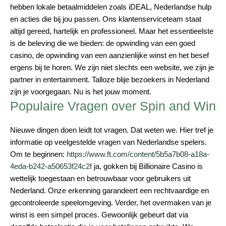
hebben lokale betaalmiddelen zoals iDEAL, Nederlandse hulp
en acties die bij jou passen. Ons klantenserviceteam staat
altijd gereed, hartelijk en professioneel. Maar het essentieelste
is de beleving die we bieden: de opwinding van een goed
casino, de opwinding van een aanzienlijke winst en het besef
ergens bij te horen. We zijn niet slechts een website, we zijn je
partner in entertainment. Talloze blije bezoekers in Nederland
zijn je voorgegaan. Nu is het jouw moment.
Populaire Vragen over Spin and Win
Nieuwe dingen doen leidt tot vragen. Dat weten we. Hier tref je
informatie op veelgestelde vragen van Nederlandse spelers.
Om te beginnen:
https://www.ft.com/content/5b5a7b08-a18a-
4eda-b242-a50653f24c2f
ja, gokken bij Billionaire Casino is
wettelijk toegestaan en betrouwbaar voor gebruikers uit
Nederland. Onze erkenning garandeert een rechtvaardige en
gecontroleerde speelomgeving. Verder, het overmaken van je
winst is een simpel proces. Gewoonlijk gebeurt dat via