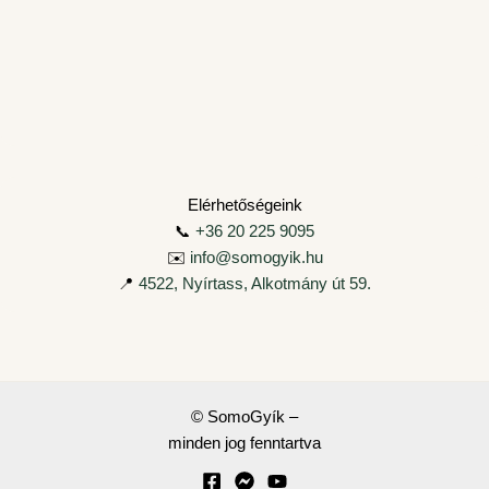
Elérhetőségeink
📞
+36 20 225 9095
✉️
info@somogyik.hu
📍
4522, Nyírtass, Alkotmány út 59.
© SomoGyík –
minden jog fenntartva