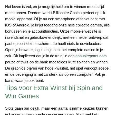
Het leven is vol, en je mogelijkheid om te winnen moet altijd
mee kunnen. Daarom werkt Billionaire Casino perfect op elk
mobiel apparaat. Of je nu een smartphone of tablet hebt met
iOS of Android, je krijgt toegang onze hele collectie games, alle
bonussen en je accountfuncties. Onze mobiele website is
razendsnel en gebruiksvriendelijk, met een helder ontwerp dat
past op een kleiner scherm. Je hoeft niets te downloaden.
Open je browser, log in en je hebt het complete casino in je
zak. Dit impliceert dat je in de trein, in een
annualreports.com
pauze of thuis op de bank moeiteloos kunt spinnen en winnen.
De graphics blijven van hoge kwaliteit, het spel verloopt soepel
en de beveiliging is net zo sterk als op een computer. Pak je
kans, waar je ook bent.
Tips voor Extra Winst bij Spin and
Win Games
Slots gaan om geluk, maar een aantal slimme keuzes kunnen
je kansen op een goede sessie verhogen. Start met het