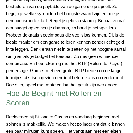
bestuderen van de paytable van de game die je speelt. Zo
begrijp je welke symbolen het hoogste waard zijn en hoe je
een bonusronde start. Regel je geld verstandig. Bepaal vooraf
een budget op en hou je daaraan, zo houd je het spel leuk.
Probeer de gratis speelmodus die veel slots kennen. Dit is de
ideale manier om een game te leren kennen zonder echt geld
in te leggen. Denk eraan niet in te zetten op het hoogste aantal
winlijnen als je budget het toestaat. Zo mis geen winnende
combinatie. En hou rekening met het RTP (Return to Player)
percentage. Games met een groter RTP bieden op de lange
termijn statistisch gezien een licht betere kans op rendement.
Doe slim, speel met mate en laat het geluk zijn werk doen.
Hoe Je Begint met Rollen en
Scoren
Deelnemen bij Billionaire Casino en vandaag beginnen met
spinnen is makkelijk. We maken het zo ingericht dat je binnen
een paar minuten kunt spelen. Het vangt aan met een eigen