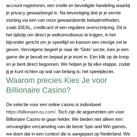
account registreren, een snelle en beveiligde handeling waarbij
je privacy gewaarborgd is. Na bevestiging doe je je eerste
storting via een van onze gewaardeerde betaalmethoden,
zoals iDEAL, creditcard of een reguliere overschrijving. Dit is
het tijdstip om direct je welkomstbonus te krijgen, in het
bijzonder gericht om je speeltijd en kansen een stevige zet te
geven. Vervolgens begeef je naar de ‘Slots’ sectie, kies je een
game die je bevalt en bepaal je je inzet in. Eén klik op de knop
en je bent direct begonnen. We helpen je bij elke etappe, zodat
jij je kunt richten op wat van belang is: het speelplezier.
Waarom precies Kies Je voor
Billionaire Casino?
De selectie voor een online casino is individueel
https://billionaire.eu.com/
. Toch zijn de argumenten om voor
Billionaire Casino te gaan helder. We bieden niet alleen een
omvangrijke verzameling van de beste Spin and Win games,
we doen dat in een context die is aangepast op Nederland. We