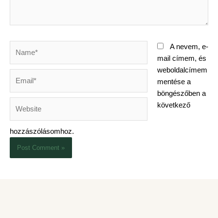
Name*
A nevem, e-
mail címem, és
weboldalcímem
Email*
mentése a
böngészőben a
Website
következő
hozzászólásomhoz.