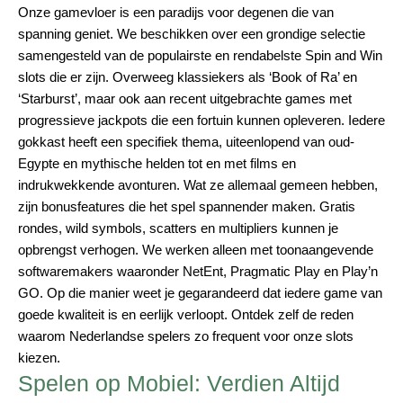
Onze gamevloer is een paradijs voor degenen die van
spanning geniet. We beschikken over een grondige selectie
samengesteld van de populairste en rendabelste Spin and Win
slots die er zijn. Overweeg klassiekers als ‘Book of Ra’ en
‘Starburst’, maar ook aan recent uitgebrachte games met
progressieve jackpots die een fortuin kunnen opleveren. Iedere
gokkast heeft een specifiek thema, uiteenlopend van oud-
Egypte en mythische helden tot en met films en
indrukwekkende avonturen. Wat ze allemaal gemeen hebben,
zijn bonusfeatures die het spel spannender maken. Gratis
rondes, wild symbols, scatters en multipliers kunnen je
opbrengst verhogen. We werken alleen met toonaangevende
softwaremakers waaronder NetEnt, Pragmatic Play en Play’n
GO. Op die manier weet je gegarandeerd dat iedere game van
goede kwaliteit is en eerlijk verloopt. Ontdek zelf de reden
waarom Nederlandse spelers zo frequent voor onze slots
kiezen.
Spelen op Mobiel: Verdien Altijd