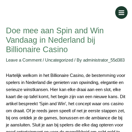
Skip
Post
Main
to
navigation
Men
content
Doe mee aan Spin and Win
Vandaag in Nederland bij
Billionaire Casino
Leave a Comment
/
Uncategorized
/ By
administrator_55d383
Hartelijk welkom in het Billionaire Casino, de bestemming voor
spelers in Nederland die genieten van opwinding, elegantie en
serieuze winstkansen. Hier kan elke draai aan een slot, elke
kaart die op tafel komt, het begin zijn van een nieuwe kans. Dit
artikel bespreekt ‘Spin and Win’, het concept waar ons casino
om draait. Of je reeds jaren speelt of net je eerste stappen zet,
bij ons ontdek je de games, bonussen en de ambiance die bij
je aansluiten. Sluit je aan bij spelers die elke dag opteren voor