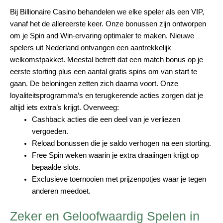
Bij Billionaire Casino behandelen we elke speler als een VIP,
vanaf het de allereerste keer. Onze bonussen zijn ontworpen
om je Spin and Win-ervaring optimaler te maken. Nieuwe
spelers uit Nederland ontvangen een aantrekkelijk
welkomstpakket. Meestal betreft dat een match bonus op je
eerste storting plus een aantal gratis spins om van start te
gaan. De beloningen zetten zich daarna voort. Onze
loyaliteitsprogramma’s en terugkerende acties zorgen dat je
altijd iets extra’s krijgt. Overweeg:
Cashback acties die een deel van je verliezen
vergoeden.
Reload bonussen die je saldo verhogen na een storting.
Free Spin weken waarin je extra draaiingen krijgt op
bepaalde slots.
Exclusieve toernooien met prijzenpotjes waar je tegen
anderen meedoet.
Zeker en Geloofwaardig Spelen in