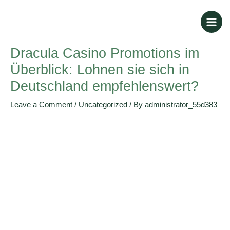
Skip
Post
Main
to
navigation
Men
content
Dracula Casino Promotions im
Überblick: Lohnen sie sich in
Deutschland empfehlenswert?
Leave a Comment
/
Uncategorized
/ By
administrator_55d383