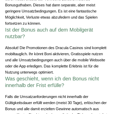
Bonusguthaben. Dieses hat dann separate, aber meist
geringere Umsatzbedingungen. Es ist eine fantastische
Möglichkeit, Verluste etwas abzufedern und das Spielen
fortsetzen zu können.
Ist der Bonus auch auf dem Mobilgerät
nutzbar?
Absolut! Die Promotionen des Dracula Casinos sind komplett
mobiltauglich. Ihr könnt Boni aktivieren, Gratisspiele nutzen
und alle Umsatzbedingungen auch über die mobile Webseite
oder die App erledigen. Das komplette Erlebnis ist für die
Nutzung unterwegs optimiert.
Was geschieht, wenn ich den Bonus nicht
innerhalb der Frist erfülle?
Falls die Umsatzanforderungen nicht innerhalb der
Gültigkeitsdauer erfüllt werden (meist 30 Tage), erlöschen der
Bonus und alle damit erzielten Gewinne automatisch aus