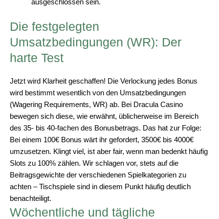
ausgeschlossen sein.
Die festgelegten
Umsatzbedingungen (WR): Der
harte Test
Jetzt wird Klarheit geschaffen! Die Verlockung jedes Bonus
wird bestimmt wesentlich von den Umsatzbedingungen
(Wagering Requirements, WR) ab. Bei Dracula Casino
bewegen sich diese, wie erwähnt, üblicherweise im Bereich
des 35- bis 40-fachen des Bonusbetrags. Das hat zur Folge:
Bei einem 100€ Bonus wärt ihr gefordert, 3500€ bis 4000€
umzusetzen. Klingt viel, ist aber fair, wenn man bedenkt häufig
Slots zu 100% zählen. Wir schlagen vor, stets auf die
Beitragsgewichte der verschiedenen Spielkategorien zu
achten – Tischspiele sind in diesem Punkt häufig deutlich
benachteiligt.
Wöchentliche und tägliche