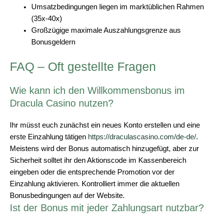
Umsatzbedingungen liegen im marktüblichen Rahmen
(35x-40x)
Großzügige maximale Auszahlungsgrenze aus
Bonusgeldern
FAQ – Oft gestellte Fragen
Wie kann ich den Willkommensbonus im
Dracula Casino nutzen?
Ihr müsst euch zunächst ein neues Konto erstellen und eine
erste Einzahlung tätigen
https://draculascasino.com/de-de/
.
Meistens wird der Bonus automatisch hinzugefügt, aber zur
Sicherheit solltet ihr den Aktionscode im Kassenbereich
eingeben oder die entsprechende Promotion vor der
Einzahlung aktivieren. Kontrolliert immer die aktuellen
Bonusbedingungen auf der Website.
Ist der Bonus mit jeder Zahlungsart nutzbar?