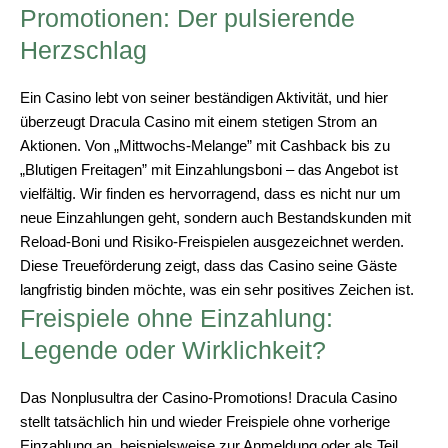
Promotionen: Der pulsierende
Herzschlag
Ein Casino lebt von seiner beständigen Aktivität, und hier
überzeugt Dracula Casino mit einem stetigen Strom an
Aktionen. Von „Mittwochs-Melange” mit Cashback bis zu
„Blutigen Freitagen” mit Einzahlungsboni – das Angebot ist
vielfältig. Wir finden es hervorragend, dass es nicht nur um
neue Einzahlungen geht, sondern auch Bestandskunden mit
Reload-Boni und Risiko-Freispielen ausgezeichnet werden.
Diese Treueförderung zeigt, dass das Casino seine Gäste
langfristig binden möchte, was ein sehr positives Zeichen ist.
Freispiele ohne Einzahlung:
Legende oder Wirklichkeit?
Das Nonplusultra der Casino-Promotions! Dracula Casino
stellt tatsächlich hin und wieder Freispiele ohne vorherige
Einzahlung an, beispielsweise zur Anmeldung oder als Teil