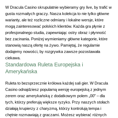
W Dracula Casino skrupulatnie wybieramy gry live, by trafić w
gusta rozmaitych graczy. Nasza kolekcja to nie tylko główne
warianty, ale też rozliczne odmiany i lokalne wersje, które
mogą zainteresować polskich klientów. Każda gra płynie z
profesjonalnego studia, zapewniając ostry obraz i płynność
bez zacinania. Poniżej wymieniamy główne kategorie, które
stanowią naszą ofertę na żywo. Pamiętaj, że regularnie
dodajemy nowości, by rozgrywka zawsze pozostawała
ciekawa.
Standardowa Ruleta Europejska i
Amerykańska
Ruleta to bezsprzecznie królowa każdej sali gier. W Dracula
Casino odnajdziesz popularną wersję europejską z jednym
zerem oraz amerykańską z dodatkowym polem „00” – dla
tych, którzy preferują większe ryzyko. Przy naszych stołach
działają krupierzy z charyzmą, którzy kontrolują tempa i
chętnie rozmawiają z graczami. Możesz wybierać różnych