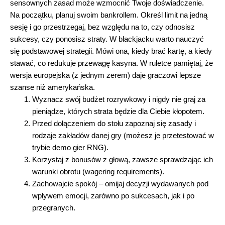
sensownych zasad może wzmocnić Twoje doświadczenie.
Na początku, planuj swoim bankrollem. Określ limit na jedną
sesję i go przestrzegaj, bez względu na to, czy odnosisz
sukcesy, czy ponosisz straty. W blackjacku warto nauczyć
się podstawowej strategii. Mówi ona, kiedy brać kartę, a kiedy
stawać, co redukuje przewagę kasyna. W ruletce pamiętaj, że
wersja europejska (z jednym zerem) daje graczowi lepsze
szanse niż amerykańska.
Wyznacz swój budżet rozrywkowy i nigdy nie graj za
pieniądze, których strata będzie dla Ciebie kłopotem.
Przed dołączeniem do stołu zapoznaj się zasady i
rodzaje zakładów danej gry (możesz je przetestować w
trybie demo gier RNG).
Korzystaj z bonusów z głową, zawsze sprawdzając ich
warunki obrotu (wagering requirements).
Zachowajcie spokój – omijaj decyzji wydawanych pod
wpływem emocji, zarówno po sukcesach, jak i po
przegranych.