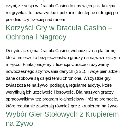
czyni, że sesja w Dracula Casino to coś więcej niż kolejna
rozgrywka. To towarzyskie spotkanie, dostępne o drugiej po
południu czy trzeciej nad ranem.
Korzyści Gry w Dracula Casino –
Ochrona i Nagrody
Decydując się na Dracula Casino, wchodzisz na platformę,
która umieszcza bezpieczeństwo graczy na najważniejszym
miejscu. Funkcjonujemy z licencją Curacao i używamy
nowoczesnego szyfrowania danych (SSL). Twoje pieniądze i
dane osobowe są dzięki temu chronione. Wszystkie gry,
zwłaszcza te na żywo, podlegają regularne audyty, które
weryfikują ich uczciwość i losowość. Dla naszych graczy
opracowaliśmy też program lojalnościowy i różne promocje,
które regularnie zawierają również grę z krupierem na żywo.
Wybór Gier Stołowych z Krupierem
na Żywo