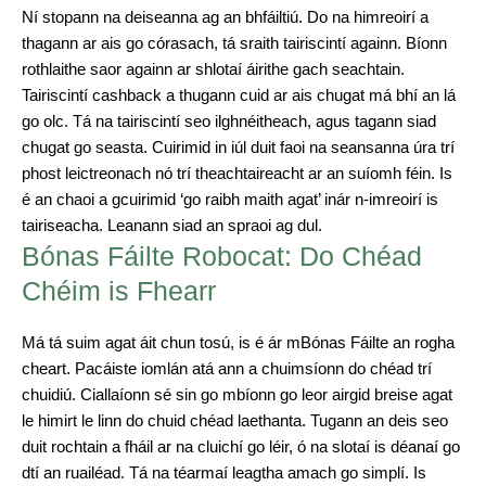
Ní stopann na deiseanna ag an bhfáiltiú. Do na himreoirí a
thagann ar ais go córasach, tá sraith tairiscintí againn. Bíonn
rothlaithe saor againn ar shlotaí áirithe gach seachtain.
Tairiscintí cashback a thugann cuid ar ais chugat má bhí an lá
go olc. Tá na tairiscintí seo ilghnéitheach, agus tagann siad
chugat go seasta. Cuirimid in iúl duit faoi na seansanna úra trí
phost leictreonach nó trí theachtaireacht ar an suíomh féin. Is
é an chaoi a gcuirimid ‘go raibh maith agat’ inár n-imreoirí is
tairiseacha. Leanann siad an spraoi ag dul.
Bónas Fáilte Robocat: Do Chéad
Chéim is Fhearr
Má tá suim agat áit chun tosú, is é ár mBónas Fáilte an rogha
cheart. Pacáiste iomlán atá ann a chuimsíonn do chéad trí
chuidiú. Ciallaíonn sé sin go mbíonn go leor airgid breise agat
le himirt le linn do chuid chéad laethanta. Tugann an deis seo
duit rochtain a fháil ar na cluichí go léir, ó na slotaí is déanaí go
dtí an ruailéad. Tá na téarmaí leagtha amach go simplí. Is