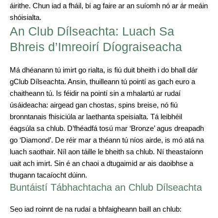
áirithe. Chun iad a fháil, bí ag faire ar an suíomh nó ar ár meáin
shóisialta.
An Club Dílseachta: Luach Sa
Bhreis d’Imreoirí Díograiseacha
Má dhéanann tú imirt go rialta, is fiú duit bheith i do bhall dár
gClub Dílseachta. Ansin, thuilleann tú pointí as gach euro a
chaitheann tú. Is féidir na pointí sin a mhalartú ar rudaí
úsáideacha: airgead gan chostas, spins breise, nó fiú
bronntanais fhisiciúla ar laethanta speisialta. Tá leibhéil
éagsúla sa chlub. D’fhéadfá tosú mar ‘Bronze’ agus dreapadh
go ‘Diamond’. De réir mar a théann tú níos airde, is mó atá na
luach saothair. Níl aon táille le bheith sa chlub. Ní theastaíonn
uait ach imirt. Sin é an chaoi a dtugaimid ar ais daoibhse a
thugann tacaíocht dúinn.
Buntáistí Tábhachtacha an Chlub Dílseachta
Seo iad roinnt de na rudaí a bhfaigheann baill an chlub: