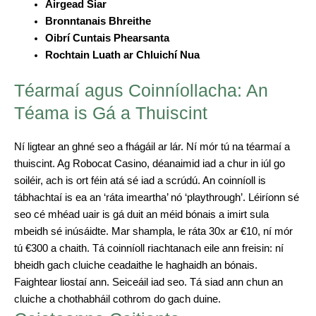
Airgead Siar
Bronntanais Bhreithe
Oibrí Cuntais Phearsanta
Rochtain Luath ar Chluichí Nua
Téarmaí agus Coinníollacha: An
Téama is Gá a Thuiscint
Ní ligtear an ghné seo a fhágáil ar lár. Ní mór tú na téarmaí a
thuiscint. Ag Robocat Casino, déanaimid iad a chur in iúl go
soiléir, ach is ort féin atá sé iad a scrúdú. An coinníoll is
tábhachtaí is ea an ‘ráta imeartha’ nó ‘playthrough’. Léiríonn sé
seo cé mhéad uair is gá duit an méid bónais a imirt sula
mbeidh sé inúsáidte. Mar shampla, le ráta 30x ar €10, ní mór
tú €300 a chaith. Tá coinníoll riachtanach eile ann freisin: ní
bheidh gach cluiche ceadaithe le haghaidh an bónais.
Faightear liostaí ann. Seiceáil iad seo. Tá siad ann chun an
cluiche a chothabháil cothrom do gach duine.