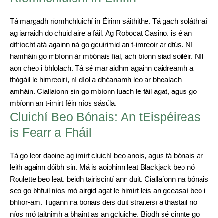
Tá margadh ríomhchluichí in Éirinn sáithithe. Tá gach soláthraí
ag iarraidh do chuid aire a fáil. Ag Robocat Casino, is é an
difríocht atá againn ná go gcuirimid an t-imreoir ar dtús. Ní
hamháin go mbíonn ár mbónais fial, ach bíonn siad soiléir. Níl
aon cheo i bhfolach. Tá sé mar aidhm againn caidreamh a
thógáil le himreoirí, ní díol a dhéanamh leo ar bhealach
amháin. Ciallaíonn sin go mbíonn luach le fáil agat, agus go
mbíonn an t-imirt féin níos sásúla.
Cluichí Beo Bónais: An tEispéireas
is Fearr a Fháil
Tá go leor daoine ag imirt cluichí beo anois, agus tá bónais ar
leith againn dóibh sin. Má is aoibhinn leat Blackjack beo nó
Roulette beo leat, beidh tairiscintí ann duit. Ciallaíonn na bónais
seo go bhfuil níos mó airgid agat le himirt leis an gceasaí beo i
bhfíor-am. Tugann na bónais deis duit straitéisí a thástáil nó
níos mó taitnimh a bhaint as an gcluiche. Bíodh sé cinnte go