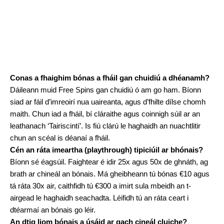
Conas a fhaighim bónas a fháil gan chuidiú a dhéanamh?
Dáileann muid Free Spins gan chuidiú ó am go ham. Bíonn
siad ar fáil d’imreoirí nua uaireanta, agus d’fhilte dílse chomh
maith. Chun iad a fháil, bí cláraithe agus coinnigh súil ar an
leathanach ‘Tairiscintí’. Is fiú clárú le haghaidh an nuachtlitir
chun an scéal is déanaí a fháil.
Cén an ráta imeartha (playthrough) tipiciúil ar bhónais?
Bíonn sé éagsúil. Faightear é idir 25x agus 50x de ghnáth, ag
brath ar chineál an bónais. Má gheibheann tú bónas €10 agus
tá ráta 30x air, caithfidh tú €300 a imirt sula mbeidh an t-
airgead le haghaidh seachadta. Léifidh tú an ráta ceart i
dtéarmaí an bónais go léir.
An dtig liom bónais a úsáid ar gach cineál cluiche?