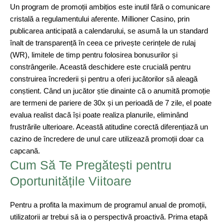
Un program de promoții ambițios este inutil fără o comunicare
cristală a regulamentului aferente. Millioner Casino, prin
publicarea anticipată a calendarului, se asumă la un standard
înalt de transparență în ceea ce privește cerințele de rulaj
(WR), limitele de timp pentru folosirea bonusurilor și
constrângerile. Această deschidere este crucială pentru
construirea încrederii și pentru a oferi jucătorilor să aleagă
conștient. Când un jucător știe dinainte că o anumită promoție
are termeni de pariere de 30x și un perioadă de 7 zile, el poate
evalua realist dacă își poate realiza planurile, eliminând
frustrările ulterioare. Această atitudine corectă diferențiază un
cazino de încredere de unul care utilizează promoții doar ca
capcană.
Cum Să Te Pregătești pentru
Oportunitățile Viitoare
Pentru a profita la maximum de programul anual de promoții,
utilizatorii ar trebui să ia o perspectivă proactivă. Prima etapă