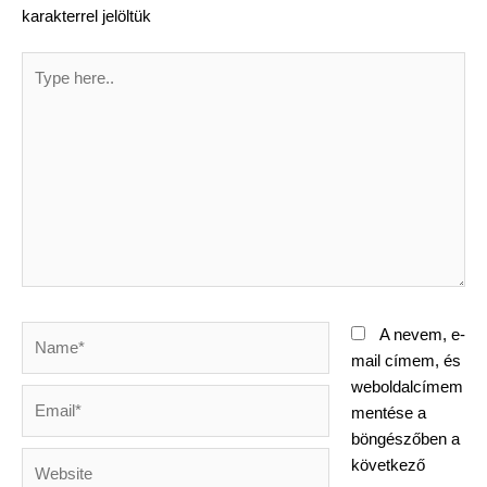
karakterrel jelöltük
Type
here..
Name*
A nevem, e-
mail címem, és
weboldalcímem
Email*
mentése a
böngészőben a
Website
következő