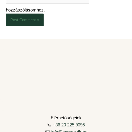
hozzászólásomhoz.
Elérhetőségeink
📞
+36 20 225 9095