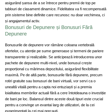
asigurând șansa de a se întrece pentru premii de top pe
tablouri de clasament dinamice. Fidelitatea va fi recompensată
prin sisteme bine definite care recunosc nu doar vechimea, ci
și angajamentul activ.
Bonusuri de Depunere și Bonusuri Fără
Depunere
Bonusurile de depunere vor rămâne coloana vertebrală
ofertelor, cu atenție pe sume generoase și termeni de pariere
transparente și realizabile. Se anticipează introducerea unor
pachete de depunere multi-nivel, unde bonusul crește
proporțional cu mărimea depozitului, asigurând flexibilitate
maximă. Pe de altă parte, bonusurile fără depunere, precum
rotiri gratuite sau bonusuri de bani virtuali, vor servi ca o
unealtă vitală pentru a capta noi entuziaști și a premia
loialitatea membrilor actuali fără a cere întotdeauna o investiție
de bani pe loc. Balansul dintre aceste două tipuri este crucial
pentru a convinge un evantai larg de utilizatori, de la cei
experimentați la cei mai precauți.