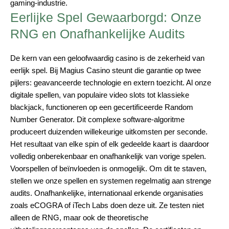
gaming-industrie.
Eerlijke Spel Gewaarborgd: Onze
RNG en Onafhankelijke Audits
De kern van een geloofwaardig casino is de zekerheid van
eerlijk spel. Bij Magius Casino steunt die garantie op twee
pijlers: geavanceerde technologie en extern toezicht. Al onze
digitale spellen, van populaire video slots tot klassieke
blackjack, functioneren op een gecertificeerde Random
Number Generator. Dit complexe software-algoritme
produceert duizenden willekeurige uitkomsten per seconde.
Het resultaat van elke spin of elk gedeelde kaart is daardoor
volledig onberekenbaar en onafhankelijk van vorige spelen.
Voorspellen of beïnvloeden is onmogelijk. Om dit te staven,
stellen we onze spellen en systemen regelmatig aan strenge
audits. Onafhankelijke, internationaal erkende organisaties
zoals eCOGRA of iTech Labs doen deze uit. Ze testen niet
alleen de RNG, maar ook de theoretische