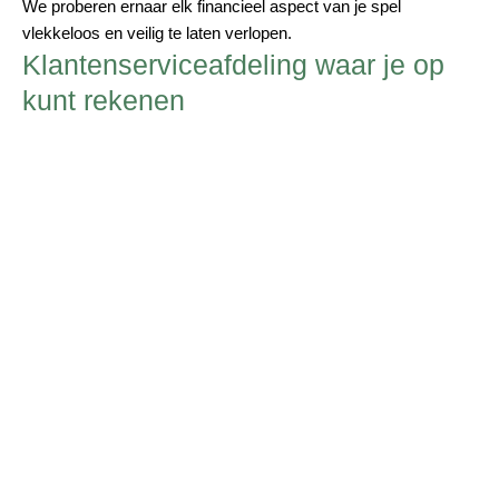
We proberen ernaar elk financieel aspect van je spel
vlekkeloos en veilig te laten verlopen.
Klantenserviceafdeling waar je op
kunt rekenen