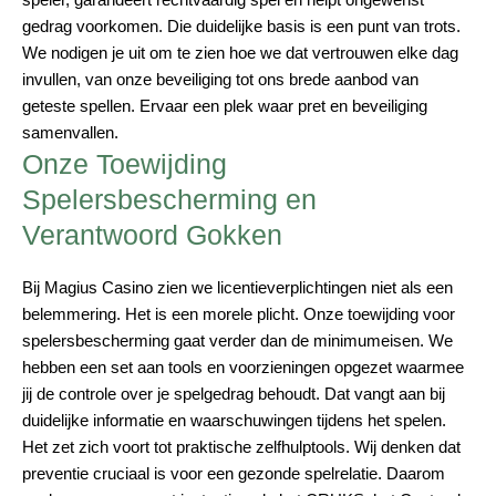
speler, garandeert rechtvaardig spel en helpt ongewenst
gedrag voorkomen. Die duidelijke basis is een punt van trots.
We nodigen je uit om te zien hoe we dat vertrouwen elke dag
invullen, van onze beveiliging tot ons brede aanbod van
geteste spellen. Ervaar een plek waar pret en beveiliging
samenvallen.
Onze Toewijding
Spelersbescherming en
Verantwoord Gokken
Bij Magius Casino zien we licentieverplichtingen niet als een
belemmering. Het is een morele plicht. Onze toewijding voor
spelersbescherming gaat verder dan de minimumeisen. We
hebben een set aan tools en voorzieningen opgezet waarmee
jij de controle over je spelgedrag behoudt. Dat vangt aan bij
duidelijke informatie en waarschuwingen tijdens het spelen.
Het zet zich voort tot praktische zelfhulptools. Wij denken dat
preventie cruciaal is voor een gezonde spelrelatie. Daarom