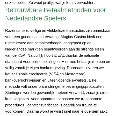
onze spellen. Zo weet je altijd wat je kunt verwachten.
Betrouwbare Betaalmethoden voor
Nederlandse Spelers
Razendsnelle, veilige en vlekkeloze transacties zijn onmisbaar
voor een goede casino-ervaring. Magius Casino biedt een
ruime keuze aan betaalmethoden, aangepast op de
Nederlandse markt en beantwoorden aan de strenge eisen
van de KSA. Natuurlijk hoort iDEAL daarbij, de nationale
standaard voor online betalingen. Hiermee betaal je meteen en
veilig vanuit je eigen bankomgeving. Daarnaast leveren we
keuzes zoals creditcards (VISA en Mastercard),
bankoverschrijvingen en uiteenlopende e-wallets. Elke
methode valt onder onze stringente beveiligingsprotocollen.
Stortingen worden gewoonlijk meteen verwerkt, zodat je direct
kunt beginnen. Voor opnames toepassen we transparante
procedures. Identiteitsverificatie is daarbij om fraude te
voorkomen. Daarna wordt je winst snel naar je overgemaakt.