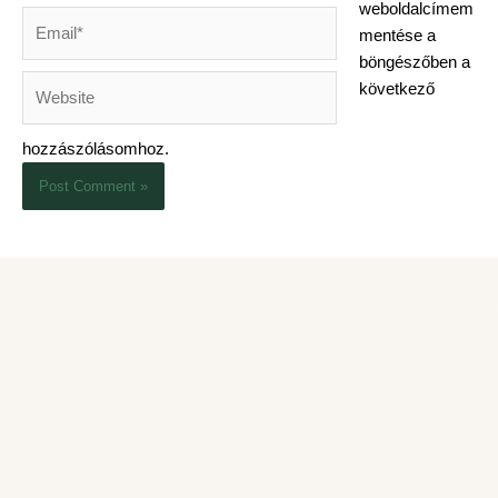
weboldalcímem
Email*
mentése a
böngészőben a
Website
következő
hozzászólásomhoz.