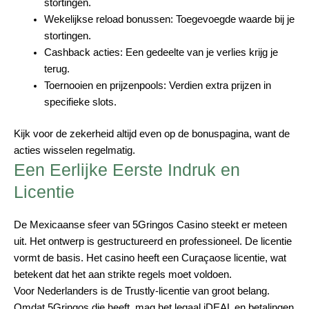
stortingen.
Wekelijkse reload bonussen: Toegevoegde waarde bij je
stortingen.
Cashback acties: Een gedeelte van je verlies krijg je
terug.
Toernooien en prijzenpools: Verdien extra prijzen in
specifieke slots.
Kijk voor de zekerheid altijd even op de bonuspagina, want de
acties wisselen regelmatig.
Een Eerlijke Eerste Indruk en
Licentie
De Mexicaanse sfeer van 5Gringos Casino steekt er meteen
uit. Het ontwerp is gestructureerd en professioneel. De licentie
vormt de basis. Het casino heeft een Curaçaose licentie, wat
betekent dat het aan strikte regels moet voldoen.
Voor Nederlanders is de Trustly-licentie van groot belang.
Omdat 5Gringos die heeft, mag het legaal iDEAL en betalingen