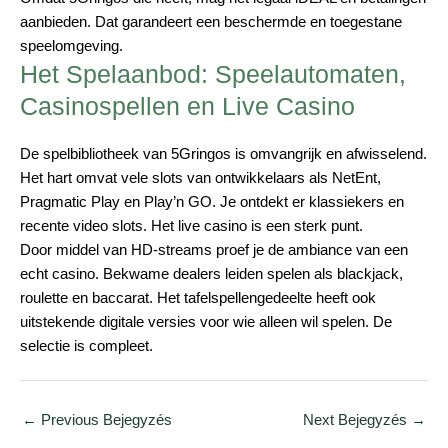
aanbieden. Dat garandeert een beschermde en toegestane
speelomgeving.
Het Spelaanbod: Speelautomaten,
Casinospellen en Live Casino
De spelbibliotheek van 5Gringos is omvangrijk en afwisselend.
Het hart omvat vele slots van ontwikkelaars als NetEnt,
Pragmatic Play en Play’n GO. Je ontdekt er klassiekers en
recente video slots. Het live casino is een sterk punt.
Door middel van HD-streams proef je de ambiance van een
echt casino. Bekwame dealers leiden spelen als blackjack,
roulette en baccarat. Het tafelspellengedeelte heeft ook
uitstekende digitale versies voor wie alleen wil spelen. De
selectie is compleet.
←
Previous Bejegyzés
Next Bejegyzés
→