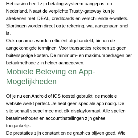
Het casino heeft zijn betalingssysteem aangepast op
Nederland. Naast de verplichte Trustly-gateway kun je
afrekenen met iDEAL, creditcards en verschillende e-wallets.
Stortingen worden direct op je rekening, wat aangenaam snel
is.
Ook opnames worden efficiënt afgehandeld, binnen de
aangekondigde termijnen. Voor transacties rekenen ze geen
buitensporige kosten. De minimum- en maximumbedragen per
betaalmethode zijn helder aangegeven.
Mobiele Beleving en App-
Mogelijkheden
Of je nu een Android of iOS toestel gebruikt, de mobiele
website werkt perfect. Je hebt geen speciale app nodig. De
site schaalt soepel mee met elk displayformaat. Alle spellen,
betaalmethoden en accountinstellingen zijn geheel
toegankelijk.
De prestaties zijn constant en de graphics blijven goed. Wie