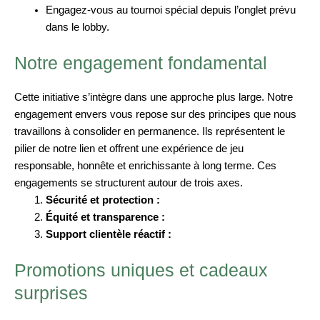
Engagez-vous au tournoi spécial depuis l’onglet prévu
dans le lobby.
Notre engagement fondamental
Cette initiative s’intègre dans une approche plus large. Notre
engagement envers vous repose sur des principes que nous
travaillons à consolider en permanence. Ils représentent le
pilier de notre lien et offrent une expérience de jeu
responsable, honnête et enrichissante à long terme. Ces
engagements se structurent autour de trois axes.
Sécurité et protection :
Équité et transparence :
Support clientèle réactif :
Promotions uniques et cadeaux
surprises