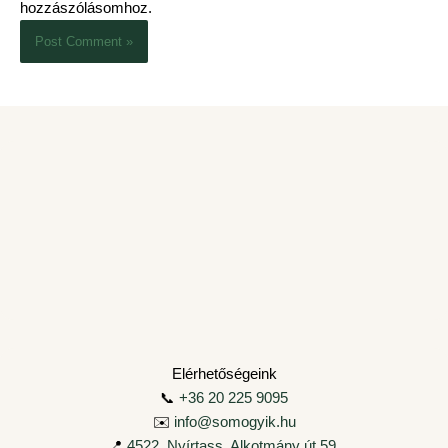
hozzászólásomhoz.
Elérhetőségeink
📞
+36 20 225 9095
✉️
info@somogyik.hu
📍
4522, Nyírtass, Alkotmány út 59.