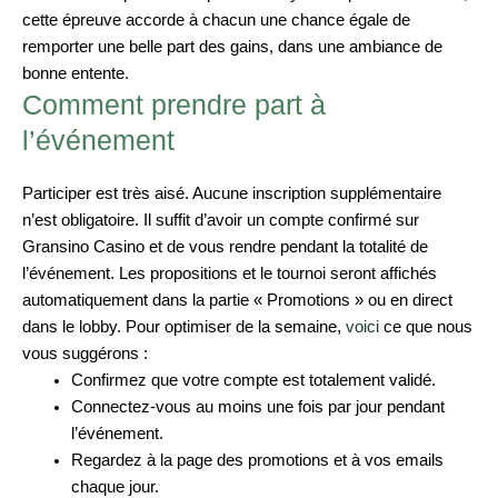
cette épreuve accorde à chacun une chance égale de
remporter une belle part des gains, dans une ambiance de
bonne entente.
Comment prendre part à
l’événement
Participer est très aisé. Aucune inscription supplémentaire
n’est obligatoire. Il suffit d’avoir un compte confirmé sur
Gransino Casino et de vous rendre pendant la totalité de
l’événement. Les propositions et le tournoi seront affichés
automatiquement dans la partie « Promotions » ou en direct
dans le lobby. Pour optimiser de la semaine,
voici
ce que nous
vous suggérons :
Confirmez que votre compte est totalement validé.
Connectez-vous au moins une fois par jour pendant
l’événement.
Regardez à la page des promotions et à vos emails
chaque jour.