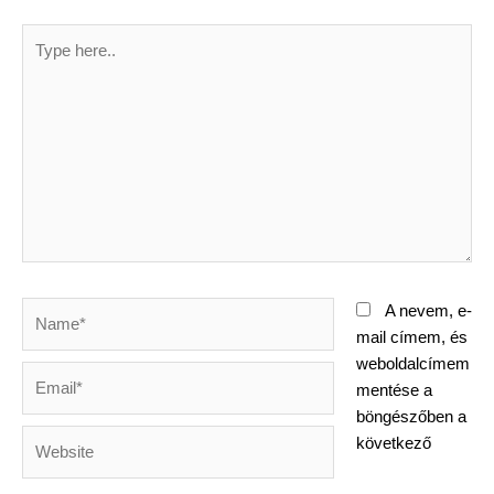
Type
here..
Name*
A nevem, e-
mail címem, és
weboldalcímem
Email*
mentése a
böngészőben a
Website
következő