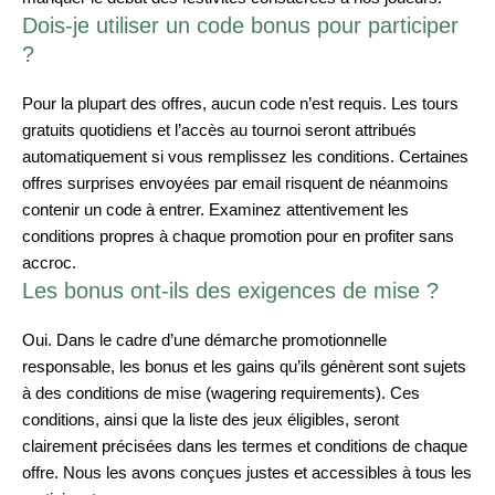
Dois-je utiliser un code bonus pour participer
?
Pour la plupart des offres, aucun code n’est requis. Les tours
gratuits quotidiens et l’accès au tournoi seront attribués
automatiquement si vous remplissez les conditions. Certaines
offres surprises envoyées par email risquent de néanmoins
contenir un code à entrer. Examinez attentivement les
conditions propres à chaque promotion pour en profiter sans
accroc.
Les bonus ont-ils des exigences de mise ?
Oui. Dans le cadre d’une démarche promotionnelle
responsable, les bonus et les gains qu’ils génèrent sont sujets
à des conditions de mise (wagering requirements). Ces
conditions, ainsi que la liste des jeux éligibles, seront
clairement précisées dans les termes et conditions de chaque
offre. Nous les avons conçues justes et accessibles à tous les