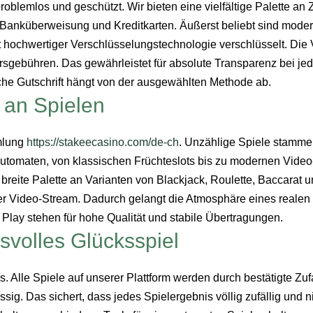
oblemlos und geschützt. Wir bieten eine vielfältige Palette a
 Banküberweisung und Kreditkarten. Äußerst beliebt sind mode
it hochwertiger Verschlüsselungstechnologie verschlüsselt. D
gebühren. Das gewährleistet für absolute Transparenz bei je
iche Gutschrift hängt von der ausgewählten Methode ab.
 an Spielen
mlung
https://stakeecasino.com/de-ch
. Unzählige Spiele stamme
tomaten, von klassischen Früchteslots bis zu modernen Video
breite Palette an Varianten von Blackjack, Roulette, Baccarat u
t per Video-Stream. Dadurch gelangt die Atmosphäre eines reale
Play stehen für hohe Qualität und stabile Übertragungen.
gsvolles Glücksspiel
. Alle Spiele auf unserer Plattform werden durch bestätigte Zu
sig. Das sichert, dass jedes Spielergebnis völlig zufällig und ni