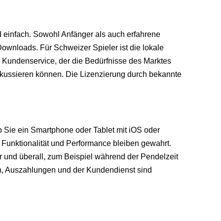
nd einfach. Sowohl Anfänger als auch erfahrene
 Downloads. Für Schweizer Spieler ist die lokale
 Kundenservice, der die Bedürfnisse des Marktes
fokussieren können. Die Lizenzierung durch bekannte
 ob Sie ein Smartphone oder Tablet mit iOS oder
 Funktionalität und Performance bleiben gewahrt.
r und überall, zum Beispiel während der Pendelzeit
n, Auszahlungen und der Kundendienst sind