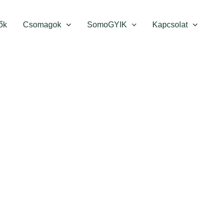
ők
Csomagok
SomoGYIK
Kapcsolat