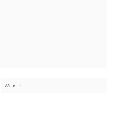
Website