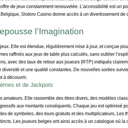
offre de jeux constamment renouvelée. L’accessibilité est un poi
n Belgique, Slotoro Casino donne accès à un divertissement de qu
epousse l’Imagination
 jeux. Elle est étendue, régulièrement mise à jour, et conçue pou
es raffinés aux jeux de table plus calculés, sans oublier l’expé
ains, avec des taux de retour aux joueurs (RTP) indiqués clair
diversité et une qualité constantes. De nouvelles sorties survien
t à découvrir.
èmes et de Jackpots
s amateurs. Elle rassemble des titres divers, des modèles clas
ogressifs aux montants conséquents. Chaque jeu est optimisé pou
s de symboles, des tours gratuits et des multiplicateurs. Les th
ncts. Les joueurs belges ont ainsi accès à un catalogue où la c