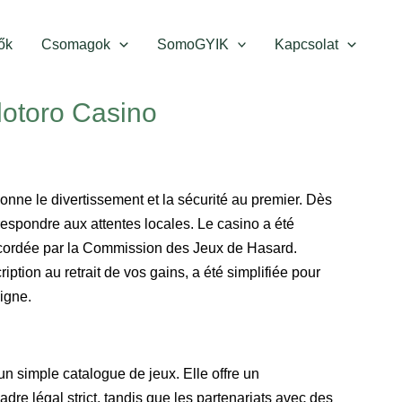
ők
Csomagok
SomoGYIK
Kapcsolat
lotoro Casino
nne le divertissement et la sécurité au premier. Dès
rrespondre aux attentes locales. Le casino a été
ccordée par la Commission des Jeux de Hasard.
iption au retrait de vos gains, a été simplifiée pour
ligne.
un simple catalogue de jeux. Elle offre un
adre légal strict, tandis que les partenariats avec des