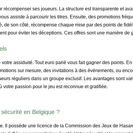
 récompenser ses joueurs. La structure est transparente et ava
 vous assiste à parcourir les titres. Ensuite, des promotions fréq
, de son côté, récompense chaque mise par des points de fidéli
t pour éviter les déceptions. Ces offres sont une manière de g
els
votre assiduité. Tout euro parié vous fait gagner des points. E
promotions sur mesure, des invitations à des événements, ou en
ueurs réguliers dans un groupe exclusif. Les avantages sont varié
ù votre passion pour le jeu est reconnue et gratifiée.
la sécurité en Belgique ?
que. Il possède une licence de la Commission des Jeux de Hasar