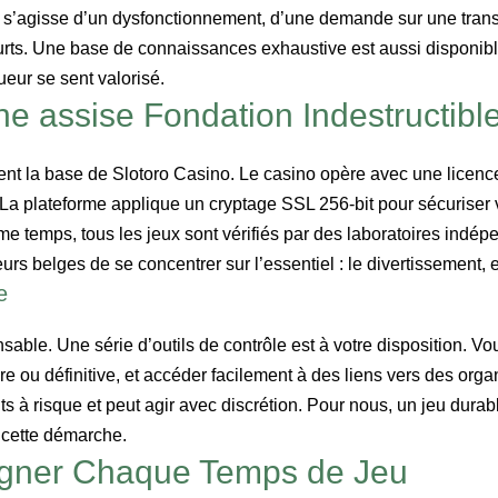
l s’agisse d’un dysfonctionnement, d’une demande sur une transa
urts. Une base de connaissances exhaustive est aussi disponible 
ueur se sent valorisé.
ne assise Fondation Indestructibl
ment la base de Slotoro Casino. Le casino opère avec une lice
 La plateforme applique un cryptage SSL 256-bit pour sécuriser 
emps, tous les jeux sont vérifiés par des laboratoires indépend
rs belges de se concentrer sur l’essentiel : le divertissement, 
e
ble. Une série d’outils de contrôle est à votre disposition. Vou
 ou définitive, et accéder facilement à des liens vers des or
à risque et peut agir avec discrétion. Pour nous, un jeu durable
 cette démarche.
ligner Chaque Temps de Jeu