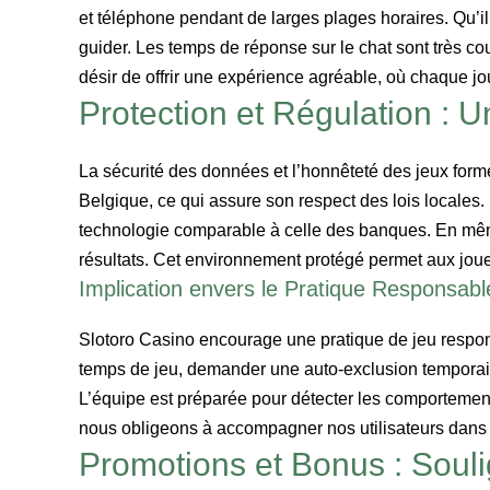
et téléphone pendant de larges plages horaires. Qu’i
guider. Les temps de réponse sur le chat sont très co
désir de offrir une expérience agréable, où chaque jo
Protection et Régulation : U
La sécurité des données et l’honnêteté des jeux for
Belgique, ce qui assure son respect des lois locales.
technologie comparable à celle des banques. En même t
résultats. Cet environnement protégé permet aux joueu
Implication envers le Pratique Responsabl
Slotoro Casino encourage une pratique de jeu responsa
temps de jeu, demander une auto-exclusion temporaire
L’équipe est préparée pour détecter les comportements 
nous obligeons à accompagner nos utilisateurs dans
Promotions et Bonus : Sou