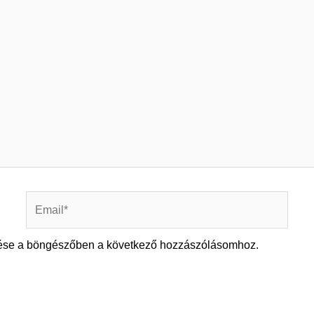
Email*
ése a böngészőben a következő hozzászólásomhoz.