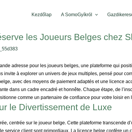
Kezdőlap
A SomoGyíkról
Gazdikeres
éserve les Joueurs Belges chez S
r_55d383
de adresse pour les joueurs belges, une plateforme qui positio
us invite à explorer un univers de jeux multiples, pensé pour co
belge, avec des moyens de paiement adaptés et une licence a
tivante dans un cadre encadré et honnête. Chaque étape, de l’inscr
ositionne comme un partenaire de confiance pour votre loisir en 
ur le Divertissement de Luxe
rée, centrée sur le joueur belge. Cette plateforme transcende d’
le service client sont primordiaux. La licence belge confère un c