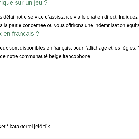
ique sur un jeu ?
délai notre service d’assistance via le chat en direct. Indique
ns la partie concernée ou vous offrirons une indemnisation équit
x en français ?
eux sont disponibles en français, pour l’affichage et les règles. 
es de notre communauté belge francophone.
ket
*
karakterrel jelöltük