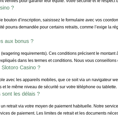
 vérifiés pour garantir leur équité. Votre sécurité et le respect de
sino ?
le bouton d’inscription, saisissez le formulaire avec vos coordon
ntité pourra demandée pour certains retraits, comme l’exige la r
és aux bonus ?
(wagering requirements). Ces conditions précisent le montant à 
i expliqués dans les termes et conditions. Nous vous conseillons d
c Slotoro Casino ?
e avec les appareils mobiles, que ce soit via un navigateur web
 et le même niveau de sécurité sur votre téléphone ou tablette.
 sont les délais ?
n retrait via votre moyen de paiement habituelle. Notre service
vices de paiement. Les limites de retrait et les documents néce