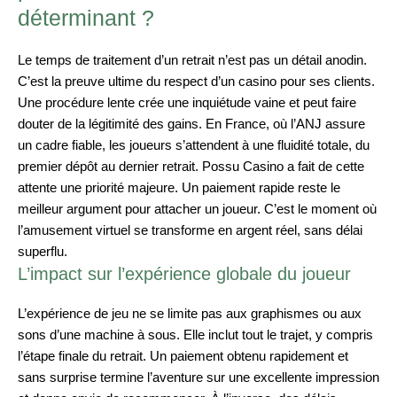
déterminant ?
Le temps de traitement d’un retrait n’est pas un détail anodin.
C’est la preuve ultime du respect d’un casino pour ses clients.
Une procédure lente crée une inquiétude vaine et peut faire
douter de la légitimité des gains. En France, où l’ANJ assure
un cadre fiable, les joueurs s’attendent à une fluidité totale, du
premier dépôt au dernier retrait. Possu Casino a fait de cette
attente une priorité majeure. Un paiement rapide reste le
meilleur argument pour attacher un joueur. C’est le moment où
l’amusement virtuel se transforme en argent réel, sans délai
superflu.
L’impact sur l’expérience globale du joueur
L’expérience de jeu ne se limite pas aux graphismes ou aux
sons d’une machine à sous. Elle inclut tout le trajet, y compris
l’étape finale du retrait. Un paiement obtenu rapidement et
sans surprise termine l’aventure sur une excellente impression