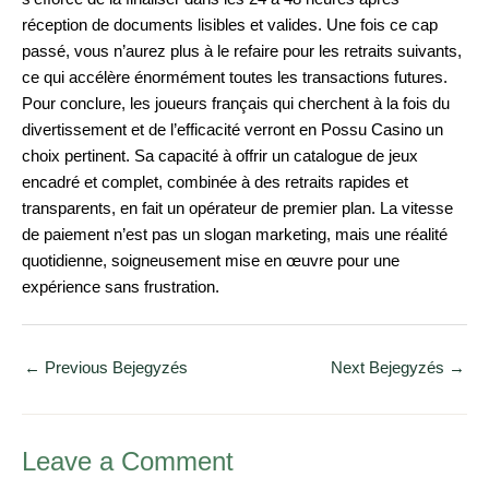
réception de documents lisibles et valides. Une fois ce cap
passé, vous n’aurez plus à le refaire pour les retraits suivants,
ce qui accélère énormément toutes les transactions futures.
Pour conclure, les joueurs français qui cherchent à la fois du
divertissement et de l’efficacité verront en Possu Casino un
choix pertinent. Sa capacité à offrir un catalogue de jeux
encadré et complet, combinée à des retraits rapides et
transparents, en fait un opérateur de premier plan. La vitesse
de paiement n’est pas un slogan marketing, mais une réalité
quotidienne, soigneusement mise en œuvre pour une
expérience sans frustration.
←
Previous Bejegyzés
Next Bejegyzés
→
Leave a Comment