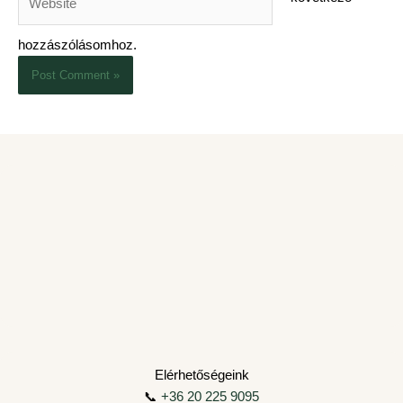
hozzászólásomhoz.
Elérhetőségeink
📞
+36 20 225 9095