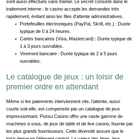
sont aussi effectués sans traîner. Le secret consiste dans le
traitement interne : le casino accepte les demandes très
rapidement, évitant ainsi les files d’attente administratives.
Portefeuilles électroniques (PayPal, Skrill, etc.) : Durée
typique de 0 à 24 heures.
Cartes bancaires (Visa, Mastercard) : Durée typique de
1 à 3 jours ouvrables.
Virement bancaire : Durée typique de 2 à 5 jours
ouvrables.
Le catalogue de jeux : un loisir de
premier ordre en attendant
Même si les paiements interviennent vite, l’attente, aussi
courte soit-elle, est compensée par un catalogue de jeux
impressionnant. Possu Casino offre une vaste gamme de
machines à sous, de jeux de table et de live casino, fournie par
les plus grands fournisseurs. Cette diversité assure que le
loisir demeure l’élément central. La valeur des titres, leur