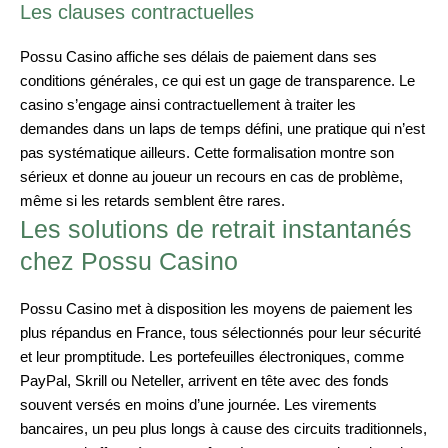
Les clauses contractuelles
Possu Casino affiche ses délais de paiement dans ses
conditions générales, ce qui est un gage de transparence. Le
casino s’engage ainsi contractuellement à traiter les
demandes dans un laps de temps défini, une pratique qui n’est
pas systématique ailleurs. Cette formalisation montre son
sérieux et donne au joueur un recours en cas de problème,
même si les retards semblent être rares.
Les solutions de retrait instantanés
chez Possu Casino
Possu Casino met à disposition les moyens de paiement les
plus répandus en France, tous sélectionnés pour leur sécurité
et leur promptitude. Les portefeuilles électroniques, comme
PayPal, Skrill ou Neteller, arrivent en tête avec des fonds
souvent versés en moins d’une journée. Les virements
bancaires, un peu plus longs à cause des circuits traditionnels,