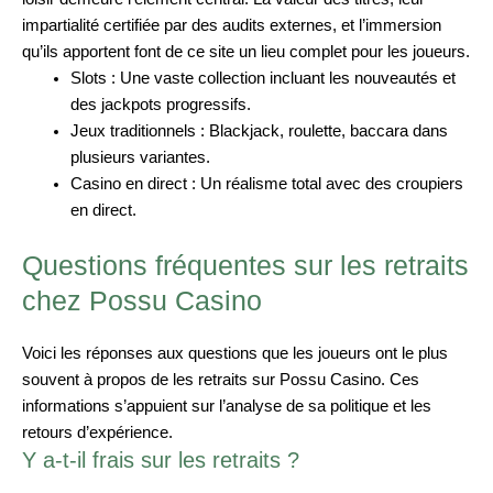
impartialité certifiée par des audits externes, et l’immersion
qu’ils apportent font de ce site un lieu complet pour les joueurs.
Slots : Une vaste collection incluant les nouveautés et
des jackpots progressifs.
Jeux traditionnels : Blackjack, roulette, baccara dans
plusieurs variantes.
Casino en direct : Un réalisme total avec des croupiers
en direct.
Questions fréquentes sur les retraits
chez Possu Casino
Voici les réponses aux questions que les joueurs ont le plus
souvent à propos de les retraits sur Possu Casino. Ces
informations s’appuient sur l’analyse de sa politique et les
retours d’expérience.
Y a-t-il frais sur les retraits ?