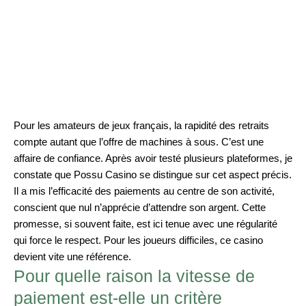
Pour les amateurs de jeux français, la rapidité des retraits
compte autant que l’offre de machines à sous. C’est une
affaire de confiance. Après avoir testé plusieurs plateformes, je
constate que Possu Casino se distingue sur cet aspect précis.
Il a mis l’efficacité des paiements au centre de son activité,
conscient que nul n’apprécie d’attendre son argent. Cette
promesse, si souvent faite, est ici tenue avec une régularité
qui force le respect. Pour les joueurs difficiles, ce casino
devient vite une référence.
Pour quelle raison la vitesse de
paiement est-elle un critère