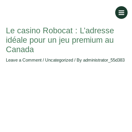
Skip
Post
Main
to
navigation
Men
content
Le casino Robocat : L’adresse
idéale pour un jeu premium au
Canada
Leave a Comment
/
Uncategorized
/ By
administrator_55d383