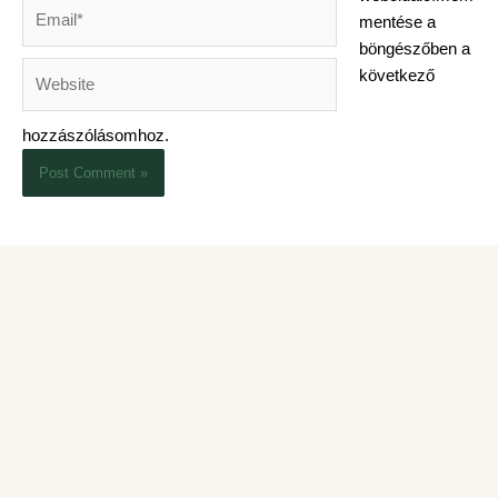
Email*
mentése a
böngészőben a
Website
következő
hozzászólásomhoz.