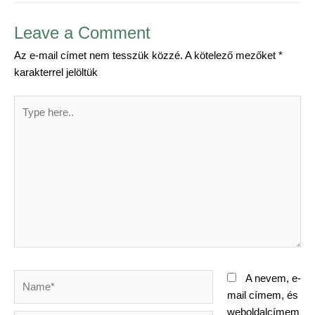
Leave a Comment
Az e-mail címet nem tesszük közzé.
A kötelező mezőket
*
karakterrel jelöltük
Type
here..
Name*
A nevem, e-
mail címem, és
weboldalcímem