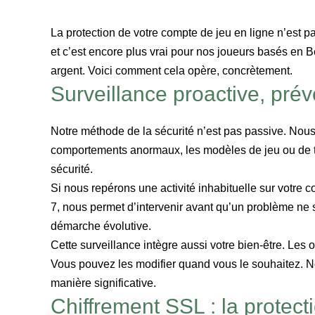
La protection de votre compte de jeu en ligne n’est p
et c’est encore plus vrai pour nos joueurs basés en 
argent. Voici comment cela opère, concrètement.
Surveillance proactive, prév
Notre méthode de la sécurité n’est pas passive. Nous 
comportements anormaux, les modèles de jeu ou de tra
sécurité.
Si nous repérons une activité inhabituelle sur votre 
7, nous permet d’intervenir avant qu’un problème ne s’
démarche évolutive.
Cette surveillance intègre aussi votre bien-être. Les
Vous pouvez les modifier quand vous le souhaitez. No
manière significative.
Chiffrement SSL : la protec