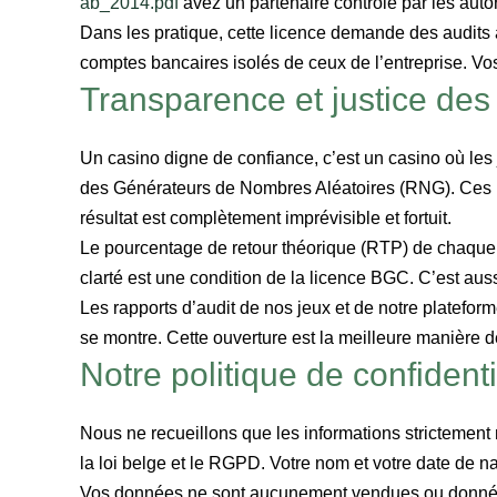
ab_2014.pdf
avez un partenaire contrôlé par les autor
Dans les pratique, cette licence demande des audits a
comptes bancaires isolés de ceux de l’entreprise. Vo
Transparence et justice de
Un casino digne de confiance, c’est un casino où les
des Générateurs de Nombres Aléatoires (RNG). Ces 
résultat est complètement imprévisible et fortuit.
Le pourcentage de retour théorique (RTP) de chaque j
clarté est une condition de la licence BGC. C’est auss
Les rapports d’audit de nos jeux et de notre platefo
se montre. Cette ouverture est la meilleure manière d
Notre politique de confident
Nous ne recueillons que les informations strictement n
la loi belge et le RGPD. Votre nom et votre date de 
Vos données ne sont aucunement vendues ou données à