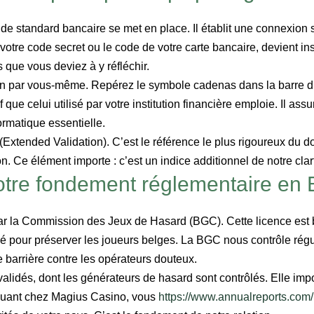
 de standard bancaire se met en place. Il établit une connexion 
tre code secret ou le code de votre carte bancaire, devient ins
 que vous deviez à y réfléchir.
n par vous-même. Repérez le symbole cadenas dans la barre d’ad
if que celui utilisé par votre institution financière emploie. Il as
ormatique essentielle.
xtended Validation). C’est le référence le plus rigoureux du do
n. Ce élément importe : c’est un indice additionnel de notre clart
notre fondement réglementaire en 
ar la Commission des Jeux de Hasard (BGC). Cette licence est b
é pour préserver les joueurs belges. La BGC nous contrôle régu
re barrière contre les opérateurs douteux.
 validés, dont les générateurs de hasard sont contrôlés. Elle im
 jouant chez Magius Casino, vous
https://www.annualreports.com