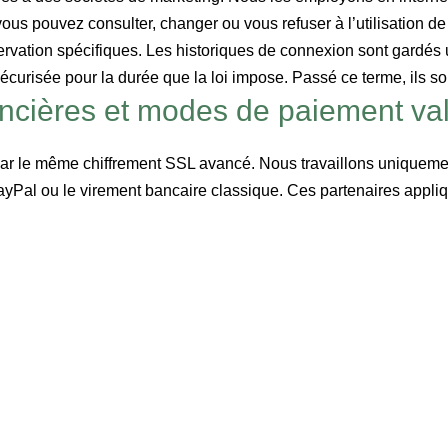
 vous pouvez consulter, changer ou vous refuser à l’utilisation 
rvation spécifiques. Les historiques de connexion sont gardés
sécurisée pour la durée que la loi impose. Passé ce terme, ils son
ancières et modes de paiement va
ar le même chiffrement SSL avancé. Nous travaillons uniqueme
Pal ou le virement bancaire classique. Ces partenaires applique