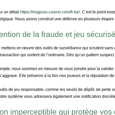
as un détail
https://magiuss-casino.com/fr-be/
. C’est le point ess
Belgique. Nous avons construit une défense en plusieurs étapes 
ention de la fraude et jeu sécuris
mettons en œuvre des outils de surveillance qui scrutent sans ces
nsaction qui sortent de l’ordinaire. Dès qu’un pattern suspect e
compte, nous sommes en mesure de vous joindre pour la valider. C
aggrave. Elle préserve à la fois nos joueurs et la réputation de
 outils de jeu responsable, comme les seuils de dépôt, de perte 
tre système vous adressera également une notification discrète
tion imperceptible qui protège vo