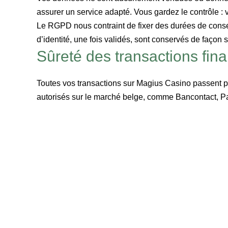
assurer un service adapté. Vous gardez le contrôle :
Le RGPD nous contraint de fixer des durées de conse
d’identité, une fois validés, sont conservés de façon 
Sûreté des transactions fin
Toutes vos transactions sur Magius Casino passent p
autorisés sur le marché belge, comme Bancontact, Pay