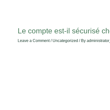
Skip
Post
to
navigation
content
Le compte est-il sécurisé 
Leave a Comment
/
Uncategorized
/ By
administrato