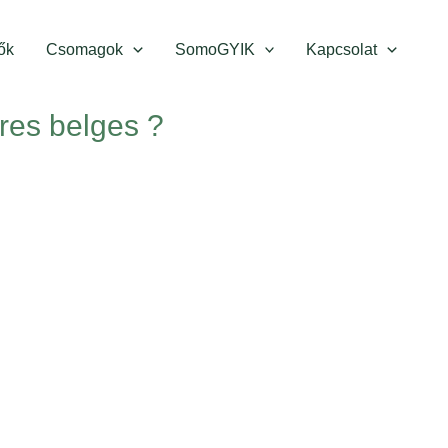
ők
Csomagok
SomoGYIK
Kapcsolat
res belges ?