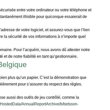
sécurisée entre votre ordinateur ou votre téléphone et
tantanément illisible pour quiconque essaierait de
resse de votre logiciel, et assurez-vous que l’lien
sure la sécurité de vos informations à n’importe quel
maine. Pour l’acquérir, nous avons dû attester notre
é et de notre fiabilité en tant qu’gestionnaire.
Belgique
ien plus qu’un papier. C’est la démonstration que
lièrement pour s’assurer du respect des règles.
pose aussi des outils de jeu contrôlé, comme la
/HostedData/AnnualReportArchive/b/betsson-