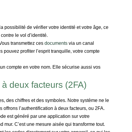
ossibilité de vérifier votre identité et votre âge, ce
ontre le vol d’identité.
. Vous transmettez ces
documents
via un canal
 pouvez profiter l’esprit tranquille, votre compte
 un compte en votre nom. Elle sécurise aussi vos
n à deux facteurs (2FA)
es, des chiffres et des symboles. Notre système ne le
s offrons l’authentification à deux facteurs, ou 2FA.
de est généré par une application sur votre
d mur. C’est une mesure aisée qui transforme tout.