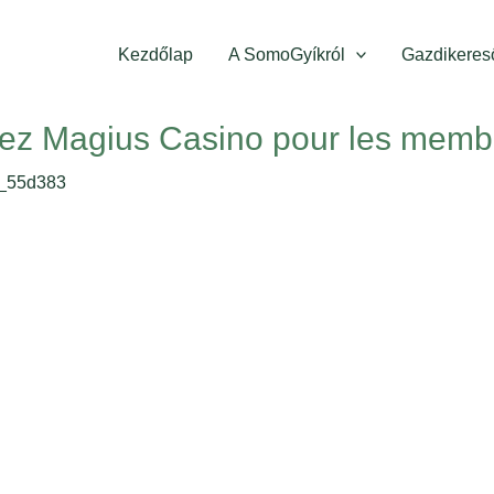
Kezdőlap
A SomoGyíkról
Gazdikeres
chez Magius Casino pour les memb
r_55d383