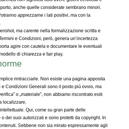
pporto, anche quelle considerate sembrano minori.
Potranno apprezzarne i lati positivi, ma con la
.
enshot, ma carente nella formalizzazione scritta e
i Termini e Condizioni, però, genera un’incertezza
omporta agire con cautela e documentare le eventuali
modello di chiarezza e fair play.
 norme
mplice rintracciarle. Non esiste una pagina apposita
 e Condizioni Generali sono il posto più ovvio, ma
erifica” o „materiale”, non abbiamo riscontrato esiti
 localizzare.
intellettuale. Qui, come su gran parte delle
e o dei suoi autorizzati e sono protetti da copyright. In
 contenuti. Sebbene non sia mirato espressamente agli