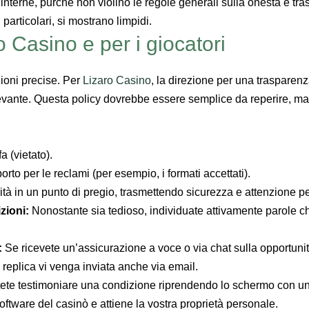
 interne, purché non violino le regole generali sulla onestà e tr
particolari, si mostrano limpidi.
Casino e per i giocatori
ioni precise. Per
Lizaro Casino
, la direzione per una trasparen
levante. Questa policy dovrebbe essere semplice da reperire, maga
a (vietato).
rto per le reclami (per esempio, i formati accettati).
à in un punto di pregio, trasmettendo sicurezza e attenzione per
zioni:
Nonostante sia tedioso, individuate attivamente parole ch
:
Se ricevete un’assicurazione a voce o via chat sulla opportunit
 replica vi venga inviata anche via email.
otete testimoniare una condizione riprendendo lo schermo con u
oftware del casinò e attiene la vostra proprietà personale.