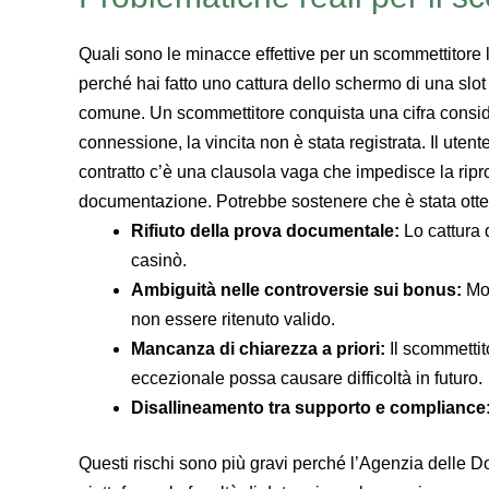
Quali sono le minacce effettive per un scommettitore
perché hai fatto uno cattura dello schermo di una slo
comune. Un scommettitore conquista una cifra conside
connessione, la vincita non è stata registrata. Il uten
contratto c’è una clausola vaga che impedisce la ripro
documentazione. Potrebbe sostenere che è stata otte
Rifiuto della prova documentale:
Lo cattura 
casinò.
Ambiguità nelle controversie sui bonus:
Mol
non essere ritenuto valido.
Mancanza di chiarezza a priori:
Il scommettit
eccezionale possa causare difficoltà in futuro.
Disallineamento tra supporto e compliance
Questi rischi sono più gravi perché l’Agenzia delle Do