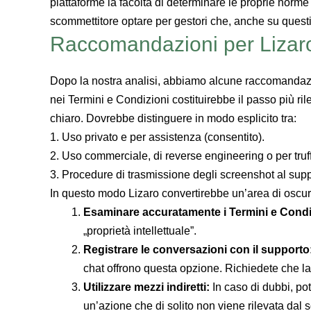
piattaforme la facoltà di determinare le proprie norme
scommettitore optare per gestori che, anche su questi 
Raccomandazioni per Lizaro 
Dopo la nostra analisi, abbiamo alcune raccomandaz
nei Termini e Condizioni costituirebbe il passo più ri
chiaro. Dovrebbe distinguere in modo esplicito tra:
1. Uso privato e per assistenza (consentito).
2. Uso commerciale, di reverse engineering o per truff
3. Procedure di trasmissione degli screenshot al suppo
In questo modo Lizaro convertirebbe un’area di oscurit
Esaminare accuratamente i Termini e Condi
„proprietà intellettuale”.
Registrare le conversazioni con il supporto
chat offrono questa opzione. Richiedete che la
Utilizzare mezzi indiretti:
In caso di dubbi, p
un’azione che di solito non viene rilevata dal s