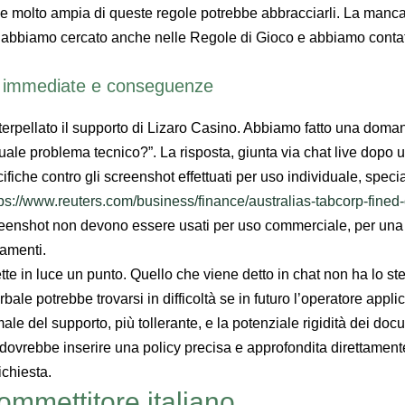
ione molto ampia di queste regole potrebbe abbracciarli. La ma
, abbiamo cercato anche nelle Regole di Gioco e abbiamo contatta
iche immediate e conseguenze
interpellato il supporto di Lizaro Casino. Abbiamo fatto una dom
ale problema tecnico?”. La risposta, giunta via chat live dopo 
ifiche contro gli screenshot effettuati per uso individuale, sp
tps://www.reuters.com/business/finance/australias-tabcorp-fined
creenshot non devono essere usati per uso commerciale, per una 
namenti.
e in luce un punto. Quello che viene detto in chat non ha lo ste
ale potrebbe trovarsi in difficoltà se in futuro l’operatore appl
ale del supporto, più tollerante, e la potenziale rigidità dei docu
 dovrebbe inserire una policy precisa e approfondita direttamen
ichiesta.
commettitore italiano