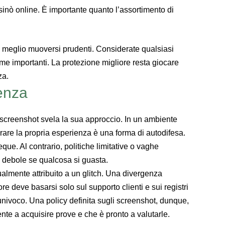
sinò online. È importante quanto l’assortimento di
 è meglio muoversi prudenti. Considerate qualsiasi
e importanti. La protezione migliore resta giocare
za.
renza
i screenshot svela la sua approccio. In un ambiente
turare la propria esperienza è una forma di autodifesa.
e. Al contrario, politiche limitative o vaghe
ne debole se qualcosa si guasta.
almente attribuito a un glitch. Una divergenza
e deve basarsi solo sul supporto clienti e sui registri
 univoco. Una policy definita sugli screenshot, dunque,
tente a acquisire prove e che è pronto a valutarle.