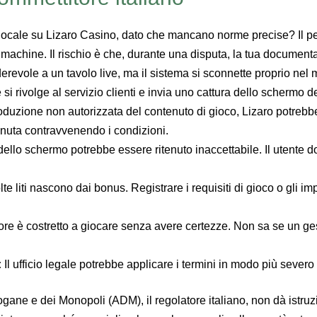
 locale su Lizaro Casino, dato che mancano norme precise? Il pe
t machine. Il rischio è che, durante una disputa, la tua documen
revole a un tavolo live, ma il sistema si sconnette proprio ne
te si rivolge al servizio clienti e invia uno cattura dello schermo
duzione non autorizzata del contenuto di gioco, Lizaro potrebbe, 
nuta contravvenendo i condizioni.
dello schermo potrebbe essere ritenuto inaccettabile. Il utente do
te liti nascono dai bonus. Registrare i requisiti di gioco o gli i
ore è costretto a giocare senza avere certezze. Non sa se un ge
:
Il ufficio legale potrebbe applicare i termini in modo più severo
gane e dei Monopoli (ADM), il regolatore italiano, non dà istruzi