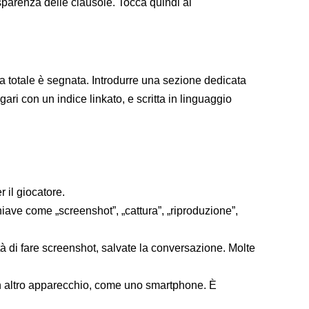
asparenza delle clausole. Tocca quindi al
za totale è segnata. Introdurre una sezione dedicata
ri con un indice linkato, e scritta in linguaggio
 il giocatore.
iave come „screenshot”, „cattura”, „riproduzione”,
à di fare screenshot, salvate la conversazione. Molte
n altro apparecchio, come uno smartphone. È