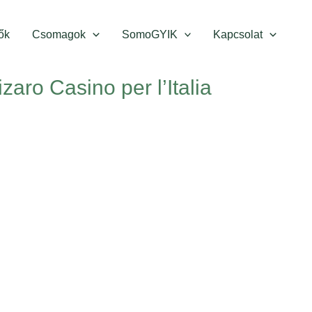
ők
Csomagok
SomoGYIK
Kapcsolat
zaro Casino per l’Italia