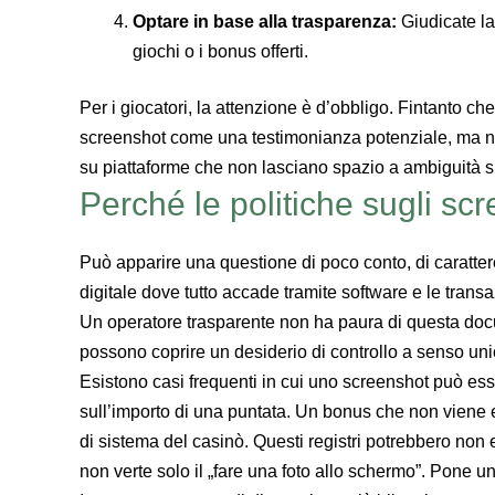
Optare in base alla trasparenza:
Giudicate la
giochi o i bonus offerti.
Per i giocatori, la attenzione è d’obbligo. Fintanto c
screenshot come una testimonianza potenziale, ma non
su piattaforme che non lasciano spazio a ambiguità s
Perché le politiche sugli sc
Può apparire una questione di poco conto, di caratter
digitale dove tutto accade tramite software e le transa
Un operatore trasparente non ha paura di questa docum
possono coprire un desiderio di controllo a senso unico
Esistono casi frequenti in cui uno screenshot può ess
sull’importo di una puntata. Un bonus che non viene er
di sistema del casinò. Questi registri potrebbero non 
non verte solo il „fare una foto allo schermo”. Pone un 