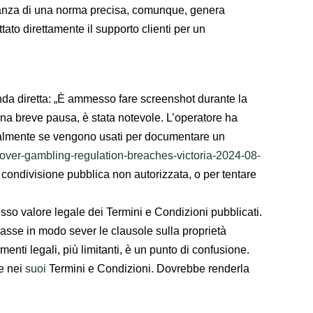
ncanza di una norma precisa, comunque, genera
to direttamente il supporto clienti per un
anda diretta: „È ammesso fare screenshot durante la
una breve pausa, è stata notevole. L’operatore ha
ecialmente se vengono usati per documentare un
-over-gambling-regulation-breaches-victoria-2024-08-
condivisione pubblica non autorizzata, o per tentare
sso valore legale dei Termini e Condizioni pubblicati.
icasse in modo sever le clausole sulla proprietà
menti legali, più limitanti, è un punto di confusione.
te nei
suoi
Termini e Condizioni. Dovrebbe renderla