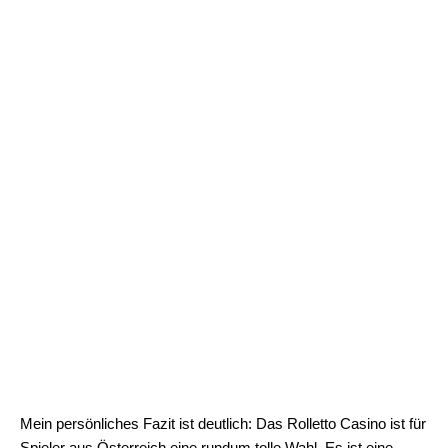
Mein persönliches Fazit ist deutlich: Das Rolletto Casino ist für