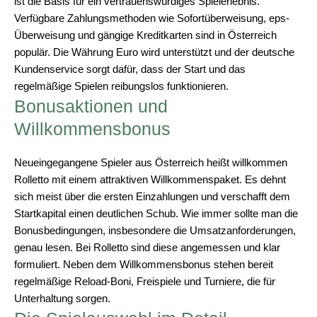
ist die Basis für ein vertrauenswürdiges Spielerlebnis.
Verfügbare Zahlungsmethoden wie Sofortüberweisung, eps-
Überweisung und gängige Kreditkarten sind in Österreich
populär. Die Währung Euro wird unterstützt und der deutsche
Kundenservice sorgt dafür, dass der Start und das
regelmäßige Spielen reibungslos funktionieren.
Bonusaktionen und
Willkommensbonus
Neueingegangene Spieler aus Österreich heißt willkommen
Rolletto mit einem attraktiven Willkommenspaket. Es dehnt
sich meist über die ersten Einzahlungen und verschafft dem
Startkapital einen deutlichen Schub. Wie immer sollte man die
Bonusbedingungen, insbesondere die Umsatzanforderungen,
genau lesen. Bei Rolletto sind diese angemessen und klar
formuliert. Neben dem Willkommensbonus stehen bereit
regelmäßige Reload-Boni, Freispiele und Turniere, die für
Unterhaltung sorgen.