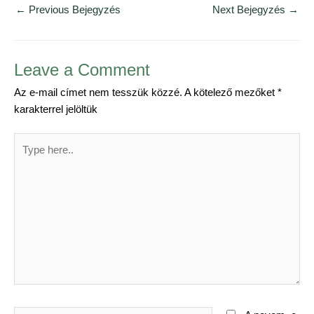
←
Previous Bejegyzés
Next Bejegyzés
→
Leave a Comment
Az e-mail címet nem tesszük közzé.
A kötelező mezőket
*
karakterrel jelöltük
Type
here..