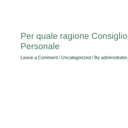
Skip
Post
to
navigation
content
Per quale ragione Consiglio
Personale
Leave a Comment
/
Uncategorized
/ By
administrato