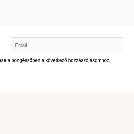
Email*
ése a böngészőben a következő hozzászólásomhoz.