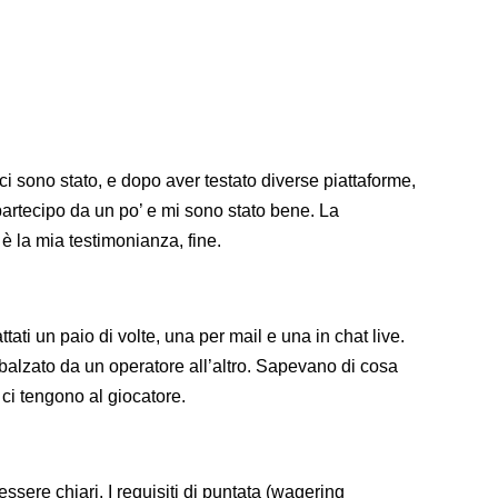
ci sono stato, e dopo aver testato diverse piattaforme,
rtecipo da un po’ e mi sono stato bene. La
è la mia testimonianza, fine.
tati un paio di volte, una per mail e una in chat live.
mbalzato da un operatore all’altro. Sapevano di cosa
ci tengono al giocatore.
sere chiari. I requisiti di puntata (wagering