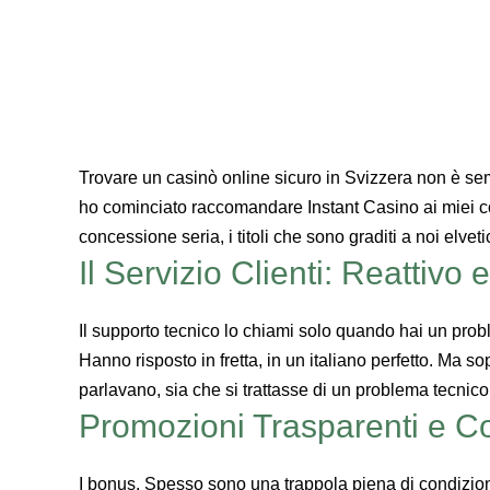
Trovare un casinò online sicuro in Svizzera non è semp
ho cominciato raccomandare Instant Casino ai miei c
concessione seria, i titoli che sono graditi a noi elv
Il Servizio Clienti: Reattiv
Il supporto tecnico lo chiami solo quando hai un problem
Hanno risposto in fretta, in un italiano perfetto. Ma 
parlavano, sia che si trattasse di un problema tecni
Promozioni Trasparenti e C
I bonus. Spesso sono una trappola piena di condizioni