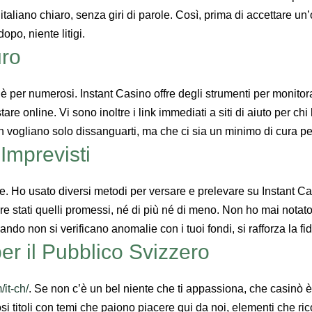
italiano chiaro, senza giri di parole. Così, prima di accettare u
opo, niente litigi.
uro
per numerosi. Instant Casino offre degli strumenti per monitorar
stare online. Vi sono inoltre i link immediati a siti di aiuto per 
n vogliano solo dissanguarti, ma che ci sia un minimo di cura pe
Imprevisti
. Ho usato diversi metodi per versare e prelevare su Instant Ca
sempre stati quelli promessi, né di più né di meno. Non ho mai no
ndo non si verificano anomalie con i tuoi fondi, si rafforza la fi
per il Pubblico Svizzero
/it-ch/
. Se non c’è un bel niente che ti appassiona, che casinò 
si titoli con temi che paiono piacere qui da noi, elementi che ri