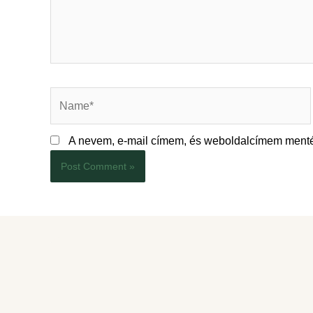
Name*
A nevem, e-mail címem, és weboldalcímem ment