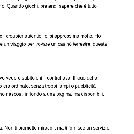
anno. Quando giochi, pretendi sapere che è tutto
e i croupier autentici, ci si approssima molto. Ho
re un viaggio per trovare un casinò terrestre, questa
 vedere subito chi li controllava. Il logo della
o era ordinato, senza troppi lampi o pubblicità
rano nascosti in fondo a una pagina, ma disponibili.
 Non ti promette miracoli, ma ti fornisce un servizio