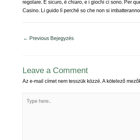
regolare. È sicuro, è chiaro, e i giochi ci sono. Per 
Casino. Li guido lì perché so che non si imbatteranno 
←
Previous Bejegyzés
Leave a Comment
Az e-mail címet nem tesszük közzé.
A kötelező mező
Type
here..