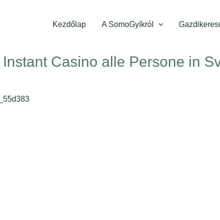
Kezdőlap
A SomoGyíkról
Gazdikeres
 Instant Casino alle Persone in Sv
r_55d383