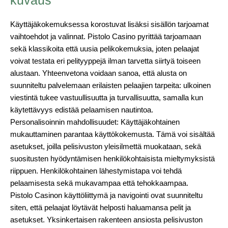
kuvaus
Käyttäjäkokemuksessa korostuvat lisäksi sisällön tarjoamat
vaihtoehdot ja valinnat. Pistolo Casino pyrittää tarjoamaan
sekä klassikoita että uusia pelikokemuksia, joten pelaajat
voivat testata eri pelityyppejä ilman tarvetta siirtyä toiseen
alustaan. Yhteenvetona voidaan sanoa, että alusta on
suunniteltu palvelemaan erilaisten pelaajien tarpeita: ulkoinen
viestintä tukee vastuullisuutta ja turvallisuutta, samalla kun
käytettävyys edistää pelaamisen nautintoa.
Personalisoinnin mahdollisuudet: Käyttäjäkohtainen
mukauttaminen parantaa käyttökokemusta. Tämä voi sisältää
asetukset, joilla pelisivuston yleisilmettä muokataan, sekä
suositusten hyödyntämisen henkilökohtaisista mieltymyksistä
riippuen. Henkilökohtainen lähestymistapa voi tehdä
pelaamisesta sekä mukavampaa että tehokkaampaa.
Pistolo Casinon käyttöliittymä ja navigointi ovat suunniteltu
siten, että pelaajat löytävät helposti haluamansa pelit ja
asetukset. Yksinkertaisen rakenteen ansiosta pelisivuston