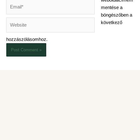
weboldalcímem
Email*
mentése a
böngészőben a
Website
következő
hozzászólásomhoz.