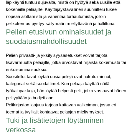
läpikäynti tuntuu sujuvalta, mistä on hyötyä sekä uusille että
kokeneille pelaajille. Käyttäjäystävällinen suunnittelu tukee
nopeaa alottamista ja vähentää turhautumista, jolloin
pelikokemus pystyy säilymään miellyttävänä ja hallittuna.
Pelien etusivun ominaisuudet ja
suodatusmahdollisuudet
Pelien privaatti- ja yksityisyysasetukset voivat tarjota
lisävarmuutta pelaajille, jotka arvostavat hiljaista kokemusta tai
erikoisominaisuuksia.
Suositellut tavat löytää uusia pelejä ovat hakutoiminnot,
kategoriat sekä suodattimet. Kun pelaaja käyttää näitä
työkalupakkoja, hän löytää helposti pelit, jotka vastaavat hänen
pelityyliään ja budjettiaan.
Pelikirjaston laajuus tarjoaa kattavan valikoiman, jossa eri
teemat ja tyylilajit kohtaavat pelaajan mieltymykset.
Tuki ja lisätietojen löytäminen
verkossa