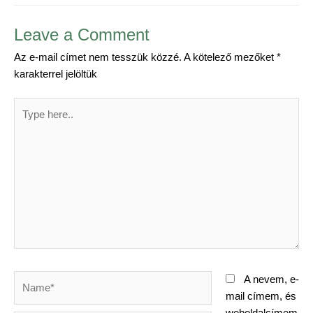
Leave a Comment
Az e-mail címet nem tesszük közzé.
A kötelező mezőket
*
karakterrel jelöltük
Type
here..
Name*
A nevem, e-
mail címem, és