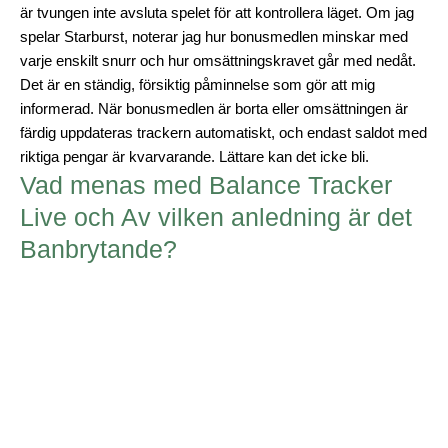
är tvungen inte avsluta spelet för att kontrollera läget. Om jag
spelar Starburst, noterar jag hur bonusmedlen minskar med
varje enskilt snurr och hur omsättningskravet går med nedåt.
Det är en ständig, försiktig påminnelse som gör att mig
informerad. När bonusmedlen är borta eller omsättningen är
färdig uppdateras trackern automatiskt, och endast saldot med
riktiga pengar är kvarvarande. Lättare kan det icke bli.
Vad menas med Balance Tracker
Live och Av vilken anledning är det
Banbrytande?