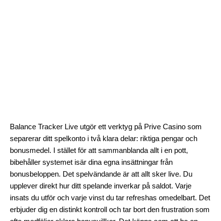
Balance Tracker Live utgör ett verktyg på Prive Casino som
separerar ditt spelkonto i två klara delar: riktiga pengar och
bonusmedel. I stället för att sammanblanda allt i en pott,
bibehåller systemet isär dina egna insättningar från
bonusbeloppen. Det spelvändande är att allt sker live. Du
upplever direkt hur ditt spelande inverkar på saldot. Varje
insats du utför och varje vinst du tar refreshas omedelbart. Det
erbjuder dig en distinkt kontroll och tar bort den frustration som