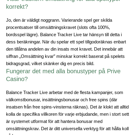
korrekt?
Jo, den är väldigt noggrann. Varierande spel ger skilda
procentsatser till omsättningskravet (slots ofta 100%,
bordsspel lägre). Balance Tracker Live tar hänsyn till detta i
dess beräkningar. När du spelar ett spel tillgodoräknas enbart
den tillåtna andelen av din insats mot kravet. Det innebär att
siffran „Omsättning kvar” minskar korrekt baserat på spelets
bidragsgrad, vilket skänker dig en precis bild.
Fungerar det med alla bonustyper på Prive
Casino?
Balance Tracker Live arbetar med de flesta kampanjer, som
välkomstbonusar, insättningsbonusar och free spins (där
insatsen från free spins-vinsterna räknas). Det är klokt att alltid
kolla de specifika villkoren för varje erbjudande, men i stort sett
är systemet utformat för att hantera bonusar med
omsättningskrav. Det är ditt universella verktyg för att hålla koll