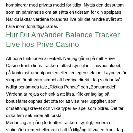
kombinerar med privata medel för tidigt. Nyttja den dessutom
som en påminnelse om att sätta en tidsram för din spelpass.
När du iakttar värdena förändras live blir det mindre svårt att
hålla inom förnuftiga ramar.
Hur Du Använder Balance Tracker
Live hos Prive Casino
Att börja funktionen är enkelt. När jag går in på mitt Prive
Casino-konto finns trackern oftast synligt intill huvudsaldoet,
på kontoinstrumentpanelen eller i en egen sektion. Layouten är
skapad för att vara simpel att begripa direkt. Jag skådar två
tydligt benämnda fält: „Riktiga Pengar” och „Bonusmedel”.
Värdena är rejäla och enkla att läsa. Klickar jag jag på
bonusfältet öppnas det ofta för att visa mer uppgifter, som
omsättningskravet och vilka typer av spel som bidrar. Det tar
cirka fem sekunder att förstå.
Medan jag är igång fortsätter trackern synligt, endera ett
stationärt element eller enkel att få tillgång till via en ikon. Jag