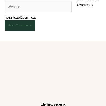
Website
következő
hozzászólásomhoz.
Elérhetőségeink