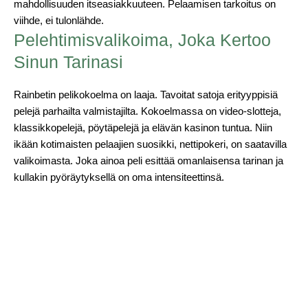
mahdollisuuden itseasiakkuuteen. Pelaamisen tarkoitus on
viihde, ei tulonlähde.
Pelehtimisvalikoima, Joka Kertoo
Sinun Tarinasi
Rainbetin pelikokoelma on laaja. Tavoitat satoja erityyppisiä
pelejä parhailta valmistajilta. Kokoelmassa on video-slotteja,
klassikkopelejä, pöytäpelejä ja elävän kasinon tuntua. Niin
ikään kotimaisten pelaajien suosikki, nettipokeri, on saatavilla
valikoimasta. Joka ainoa peli esittää omanlaisensa tarinan ja
kullakin pyöräytyksellä on oma intensiteettinsä.