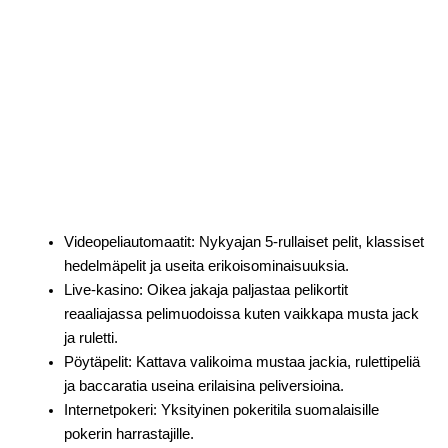
Videopeliautomaatit: Nykyajan 5-rullaiset pelit, klassiset
hedelmäpelit ja useita erikoisominaisuuksia.
Live-kasino: Oikea jakaja paljastaa pelikortit
reaaliajassa pelimuodoissa kuten vaikkapa musta jack
ja ruletti.
Pöytäpelit: Kattava valikoima mustaa jackia, rulettipeliä
ja baccaratia useina erilaisina peliversioina.
Internetpokeri: Yksityinen pokeritila suomalaisille
pokerin harrastajille.