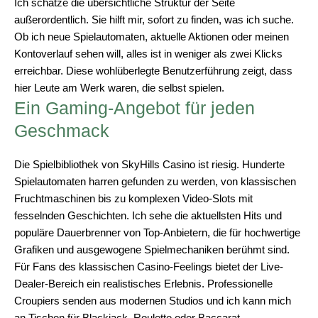
Ich schätze die übersichtliche Struktur der Seite
außerordentlich. Sie hilft mir, sofort zu finden, was ich suche.
Ob ich neue Spielautomaten, aktuelle Aktionen oder meinen
Kontoverlauf sehen will, alles ist in weniger als zwei Klicks
erreichbar. Diese wohlüberlegte Benutzerführung zeigt, dass
hier Leute am Werk waren, die selbst spielen.
Ein Gaming-Angebot für jeden
Geschmack
Die Spielbibliothek von SkyHills Casino ist riesig. Hunderte
Spielautomaten harren gefunden zu werden, von klassischen
Fruchtmaschinen bis zu komplexen Video-Slots mit
fesselnden Geschichten. Ich sehe die aktuellsten Hits und
populäre Dauerbrenner von Top-Anbietern, die für hochwertige
Grafiken und ausgewogene Spielmechaniken berühmt sind.
Für Fans des klassischen Casino-Feelings bietet der Live-
Dealer-Bereich ein realistisches Erlebnis. Professionelle
Croupiers senden aus modernen Studios und ich kann mich