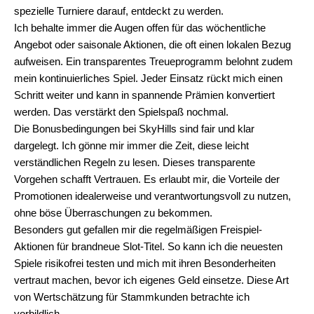
spezielle Turniere darauf, entdeckt zu werden.
Ich behalte immer die Augen offen für das wöchentliche
Angebot oder saisonale Aktionen, die oft einen lokalen Bezug
aufweisen. Ein transparentes Treueprogramm belohnt zudem
mein kontinuierliches Spiel. Jeder Einsatz rückt mich einen
Schritt weiter und kann in spannende Prämien konvertiert
werden. Das verstärkt den Spielspaß nochmal.
Die Bonusbedingungen bei SkyHills sind fair und klar
dargelegt. Ich gönne mir immer die Zeit, diese leicht
verständlichen Regeln zu lesen. Dieses transparente
Vorgehen schafft Vertrauen. Es erlaubt mir, die Vorteile der
Promotionen idealerweise und verantwortungsvoll zu nutzen,
ohne böse Überraschungen zu bekommen.
Besonders gut gefallen mir die regelmäßigen Freispiel-
Aktionen für brandneue Slot-Titel. So kann ich die neuesten
Spiele risikofrei testen und mich mit ihren Besonderheiten
vertraut machen, bevor ich eigenes Geld einsetze. Diese Art
von Wertschätzung für Stammkunden betrachte ich