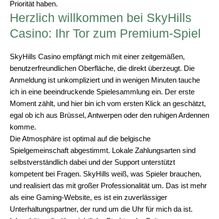
Priorität haben.
Herzlich willkommen bei SkyHills
Casino: Ihr Tor zum Premium-Spiel
SkyHills Casino empfängt mich mit einer zeitgemäßen,
benutzerfreundlichen Oberfläche, die direkt überzeugt. Die
Anmeldung ist unkompliziert und in wenigen Minuten tauche
ich in eine beeindruckende Spielesammlung ein. Der erste
Moment zählt, und hier bin ich vom ersten Klick an geschätzt,
egal ob ich aus Brüssel, Antwerpen oder den ruhigen Ardennen
komme.
Die Atmosphäre ist optimal auf die belgische
Spielgemeinschaft abgestimmt. Lokale Zahlungsarten sind
selbstverständlich dabei und der Support unterstützt
kompetent bei Fragen. SkyHills weiß, was Spieler brauchen,
und realisiert das mit großer Professionalität um. Das ist mehr
als eine Gaming-Website, es ist ein zuverlässiger
Unterhaltungspartner, der rund um die Uhr für mich da ist.