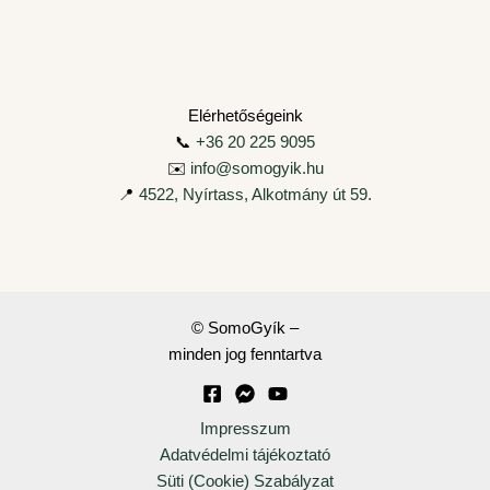
Elérhetőségeink
📞
+36 20 225 9095
✉️
info@somogyik.hu
📍
4522, Nyírtass, Alkotmány út 59.
© SomoGyík –
minden jog fenntartva
Impresszum
Adatvédelmi tájékoztató
Süti (Cookie) Szabályzat