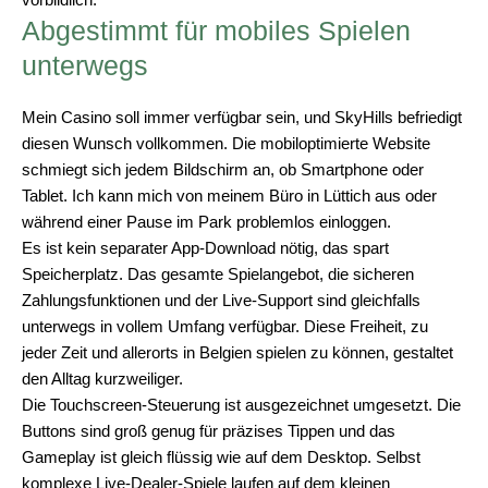
vorbildlich.
Abgestimmt für mobiles Spielen
unterwegs
Mein Casino soll immer verfügbar sein, und SkyHills befriedigt
diesen Wunsch vollkommen. Die mobiloptimierte Website
schmiegt sich jedem Bildschirm an, ob Smartphone oder
Tablet. Ich kann mich von meinem Büro in Lüttich aus oder
während einer Pause im Park problemlos einloggen.
Es ist kein separater App-Download nötig, das spart
Speicherplatz. Das gesamte Spielangebot, die sicheren
Zahlungsfunktionen und der Live-Support sind gleichfalls
unterwegs in vollem Umfang verfügbar. Diese Freiheit, zu
jeder Zeit und allerorts in Belgien spielen zu können, gestaltet
den Alltag kurzweiliger.
Die Touchscreen-Steuerung ist ausgezeichnet umgesetzt. Die
Buttons sind groß genug für präzises Tippen und das
Gameplay ist gleich flüssig wie auf dem Desktop. Selbst
komplexe Live-Dealer-Spiele laufen auf dem kleinen