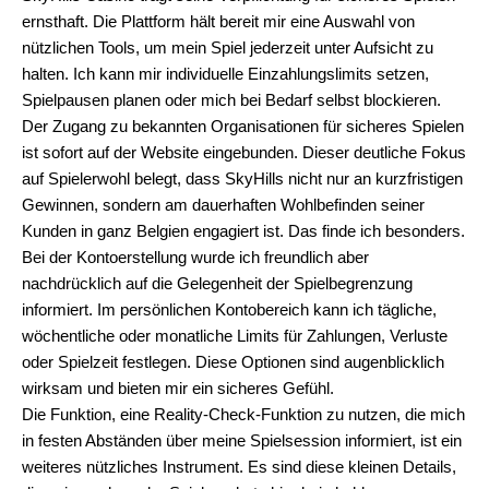
ernsthaft. Die Plattform hält bereit mir eine Auswahl von
nützlichen Tools, um mein Spiel jederzeit unter Aufsicht zu
halten. Ich kann mir individuelle Einzahlungslimits setzen,
Spielpausen planen oder mich bei Bedarf selbst blockieren.
Der Zugang zu bekannten Organisationen für sicheres Spielen
ist sofort auf der Website eingebunden. Dieser deutliche Fokus
auf Spielerwohl belegt, dass SkyHills nicht nur an kurzfristigen
Gewinnen, sondern am dauerhaften Wohlbefinden seiner
Kunden in ganz Belgien engagiert ist. Das finde ich besonders.
Bei der Kontoerstellung wurde ich freundlich aber
nachdrücklich auf die Gelegenheit der Spielbegrenzung
informiert. Im persönlichen Kontobereich kann ich tägliche,
wöchentliche oder monatliche Limits für Zahlungen, Verluste
oder Spielzeit festlegen. Diese Optionen sind augenblicklich
wirksam und bieten mir ein sicheres Gefühl.
Die Funktion, eine Reality-Check-Funktion zu nutzen, die mich
in festen Abständen über meine Spielsession informiert, ist ein
weiteres nützliches Instrument. Es sind diese kleinen Details,