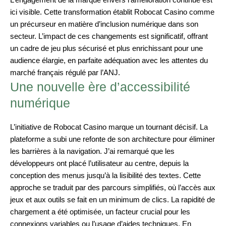
L’engagement de la marque envers l’amélioration continue est
ici visible. Cette transformation établit Robocat Casino comme
un précurseur en matière d’inclusion numérique dans son
secteur. L’impact de ces changements est significatif, offrant
un cadre de jeu plus sécurisé et plus enrichissant pour une
audience élargie, en parfaite adéquation avec les attentes du
marché français régulé par l’ANJ.
Une nouvelle ère d’accessibilité
numérique
L’initiative de Robocat Casino marque un tournant décisif. La
plateforme a subi une refonte de son architecture pour éliminer
les barrières à la navigation. J’ai remarqué que les
développeurs ont placé l’utilisateur au centre, depuis la
conception des menus jusqu’à la lisibilité des textes. Cette
approche se traduit par des parcours simplifiés, où l’accès aux
jeux et aux outils se fait en un minimum de clics. La rapidité de
chargement a été optimisée, un facteur crucial pour les
connexions variables ou l’usage d’aides techniques. En