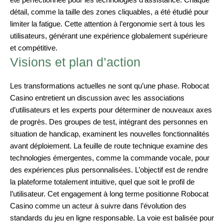
été perfectionnée pour les technologies d’assistance. Chaque
détail, comme la taille des zones cliquables, a été étudié pour
limiter la fatigue. Cette attention à l’ergonomie sert à tous les
utilisateurs, générant une expérience globalement supérieure
et compétitive.
Visions et plan d’action
Les transformations actuelles ne sont qu’une phase. Robocat
Casino entretient un discussion avec les associations
d’utilisateurs et les experts pour déterminer de nouveaux axes
de progrès. Des groupes de test, intégrant des personnes en
situation de handicap, examinent les nouvelles fonctionnalités
avant déploiement. La feuille de route technique examine des
technologies émergentes, comme la commande vocale, pour
des expériences plus personnalisées. L’objectif est de rendre
la plateforme totalement intuitive, quel que soit le profil de
l’utilisateur. Cet engagement à long terme positionne Robocat
Casino comme un acteur à suivre dans l’évolution des
standards du jeu en ligne responsable. La voie est balisée pour