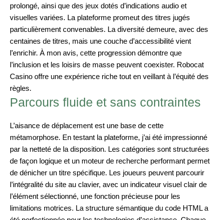
prolongé, ainsi que des jeux dotés d’indications audio et
visuelles variées. La plateforme promeut des titres jugés
particulièrement convenables. La diversité demeure, avec des
centaines de titres, mais une couche d’accessibilité vient
l’enrichir. À mon avis, cette progression démontre que
l’inclusion et les loisirs de masse peuvent coexister. Robocat
Casino offre une expérience riche tout en veillant à l’équité des
règles.
Parcours fluide et sans contraintes
L’aisance de déplacement est une base de cette
métamorphose. En testant la plateforme, j’ai été impressionné
par la netteté de la disposition. Les catégories sont structurées
de façon logique et un moteur de recherche performant permet
de dénicher un titre spécifique. Les joueurs peuvent parcourir
l’intégralité du site au clavier, avec un indicateur visuel clair de
l’élément sélectionné, une fonction précieuse pour les
limitations motrices. La structure sémantique du code HTML a