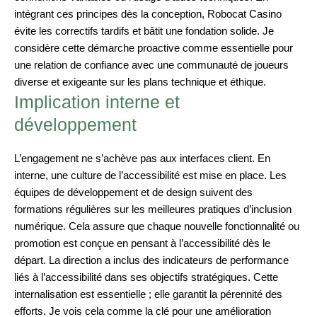
intégrant ces principes dès la conception, Robocat Casino
évite les correctifs tardifs et bâtit une fondation solide. Je
considère cette démarche proactive comme essentielle pour
une relation de confiance avec une communauté de joueurs
diverse et exigeante sur les plans technique et éthique.
Implication interne et
développement
L’engagement ne s’achève pas aux interfaces client. En
interne, une culture de l’accessibilité est mise en place. Les
équipes de développement et de design suivent des
formations régulières sur les meilleures pratiques d’inclusion
numérique. Cela assure que chaque nouvelle fonctionnalité ou
promotion est conçue en pensant à l’accessibilité dès le
départ. La direction a inclus des indicateurs de performance
liés à l’accessibilité dans ses objectifs stratégiques. Cette
internalisation est essentielle ; elle garantit la pérennité des
efforts. Je vois cela comme la clé pour une amélioration