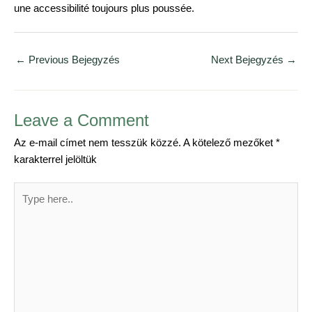
une accessibilité toujours plus poussée.
←
Previous Bejegyzés
Next Bejegyzés
→
Leave a Comment
Az e-mail címet nem tesszük közzé.
A kötelező mezőket
*
karakterrel jelöltük
Type
here..