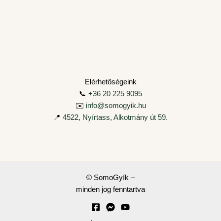
Elérhetőségeink
📞
+36 20 225 9095
✉️
info@somogyik.hu
📍
4522, Nyírtass, Alkotmány út 59.
© SomoGyík –
minden jog fenntartva