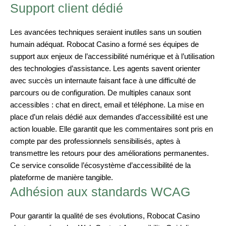
Support client dédié
Les avancées techniques seraient inutiles sans un soutien
humain adéquat. Robocat Casino a formé ses équipes de
support aux enjeux de l’accessibilité numérique et à l’utilisation
des technologies d’assistance. Les agents savent orienter
avec succès un internaute faisant face à une difficulté de
parcours ou de configuration. De multiples canaux sont
accessibles : chat en direct, email et téléphone. La mise en
place d’un relais dédié aux demandes d’accessibilité est une
action louable. Elle garantit que les commentaires sont pris en
compte par des professionnels sensibilisés, aptes à
transmettre les retours pour des améliorations permanentes.
Ce service consolide l’écosystème d’accessibilité de la
plateforme de manière tangible.
Adhésion aux standards WCAG
Pour garantir la qualité de ses évolutions, Robocat Casino