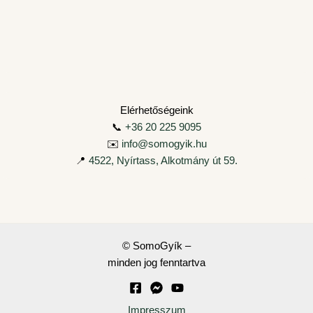
Elérhetőségeink
📞
+36 20 225 9095
✉️
info@somogyik.hu
📍
4522, Nyírtass, Alkotmány út 59.
© SomoGyík –
minden jog fenntartva
Impresszum