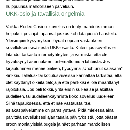
huippuunsa mahdolliseen palveluun.
UKK-osio ja tavallisia ongelmia
Vaikka Rodeo Casino -sovellus on tehty mahdollisimman
helpoksi, pelaajat tapaavat joskus kohdata pieniä haasteita.
Yleisimpiin kysymyksiin löydät nopean vastauksen
sovelluksen sisäisestä UKK-osasta. Kuten, jos sovellus ei
lataudu, tarkasta internetyhteytesi ja varmista, että olet
hyväksynyt asennuksen tuntemattomista lähteistä. Jos
kirjautuminen menee pieleen, hyödynnä „Unohtunut salasana”
-linkkiä. Talletus- tai kotiutusviiveissä kannattaa tarkistaa, että
olet käyttänyt oikeita tietoja ja että pankkisi ei ole määrittänyt
rajoituksia. Jos peli tökkii, yritä ensin sulkea se ja aloittaa
uudelleen, tai uudelleenkäynnistä koko sovellus uudelleen.
Siinä tapauksessa, että et näe vastausta itse,
asiakaspalvelumme on paras ystävä. Pidä mielessä aina
päivittää sovelluksesi ajan tasalla päivityksistä, jotta pääset
eroon monia yleisiä bugeja ja näet parhaan mahdollisen