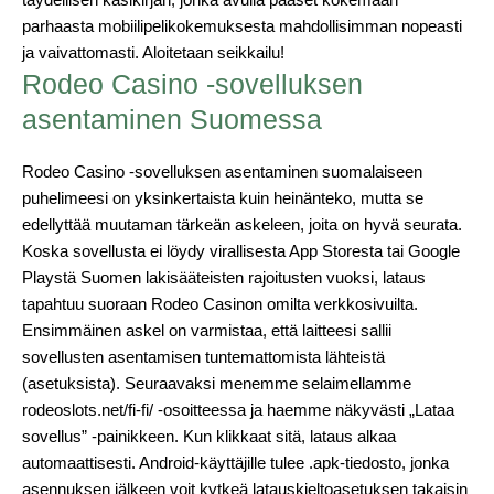
täydellisen käsikirjan, jonka avulla pääset kokemaan
parhaasta mobiilipelikokemuksesta mahdollisimman nopeasti
ja vaivattomasti. Aloitetaan seikkailu!
Rodeo Casino -sovelluksen
asentaminen Suomessa
Rodeo Casino -sovelluksen asentaminen suomalaiseen
puhelimeesi on yksinkertaista kuin heinänteko, mutta se
edellyttää muutaman tärkeän askeleen, joita on hyvä seurata.
Koska sovellusta ei löydy virallisesta App Storesta tai Google
Playstä Suomen lakisääteisten rajoitusten vuoksi, lataus
tapahtuu suoraan Rodeo Casinon omilta verkkosivuilta.
Ensimmäinen askel on varmistaa, että laitteesi sallii
sovellusten asentamisen tuntemattomista lähteistä
(asetuksista). Seuraavaksi menemme selaimellamme
rodeoslots.net/fi-fi/ -osoitteessa ja haemme näkyvästi „Lataa
sovellus” -painikkeen. Kun klikkaat sitä, lataus alkaa
automaattisesti. Android-käyttäjille tulee .apk-tiedosto, jonka
asennuksen jälkeen voit kytkeä latauskieltoasetuksen takaisin