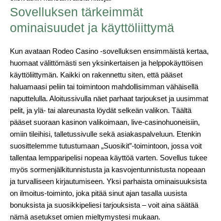
Sovelluksen tärkeimmät
ominaisuudet ja käyttöliittymä
Kun avataan Rodeo Casino -sovelluksen ensimmäistä kertaa,
huomaat välittömästi sen yksinkertaisen ja helppokäyttöisen
käyttöliittymän. Kaikki on rakennettu siten, että pääset
haluamaasi peliin tai toimintoon mahdollisimman vähäisellä
naputtelulla. Aloitussivulla näet parhaat tarjoukset ja uusimmat
pelit, ja ylä- tai alareunasta löydät selkeän valikon. Täältä
pääset suoraan kasinon valikoimaan, live-casinohuoneisiin,
omiin tileihisi, talletussivulle sekä asiakaspalveluun. Etenkin
suosittelemme tutustumaan „Suosikit”-toimintoon, jossa voit
tallentaa lempparipelisi nopeaa käyttöä varten. Sovellus tukee
myös sormenjälkitunnistusta ja kasvojentunnistusta nopeaan
ja turvalliseen kirjautumiseen. Yksi parhaista ominaisuuksista
on ilmoitus-toiminto, joka pitää sinut ajan tasalla uusista
bonuksista ja suosikkipeliesi tarjouksista – voit aina säätää
nämä asetukset omien mieltymystesi mukaan.