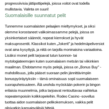
progressiivisia jättipottipelejä, joissa voitot ovat todella
mullistavia. Valinta on suuri!
Suomalaisille suunnatut pelit
Tunnemme suomalaisten pelaajien mieltymykset, ja siksi
olemme korostaneet valikoimassamme pelejä, joissa on
yksinkertaiset säännöt, nopeat kierrokset ja hyvät
maksuprosentit. Klassikot kuten „Jokerit” ja hedelmäpeliversiot
ovat aina kysyttyjä, ja niitä on tarjolla moninaisina variaatioina.
Lisäksi monet pelit tarjoavat tutun luonnon- tai
mytologiateemojen kuten suomalaisen metsän tai viikinkien
maailman. Ehdotamme myös pelejä, joissa on „Bonus Buy” -
mahdollisuus, jolla pääset suoraan pelin jännittävimpiin
bonuspyöräytyksiin – tämä ominaisuus sopii suomalaiseen
suorapuheisuuteen. Älä unohda myöskään pokerin ja bingon
erilaisia muunnelmia, jotka tarjoavat rentouttavaa vaihtelua
nopeatempoisiin kolikkopeleihin. Rodeo Casino -sovellus
tuottaa aidon suomalaisen pelikokemuksen, vaikka pelit
olisivatkin kansainvälisiä hittejä.