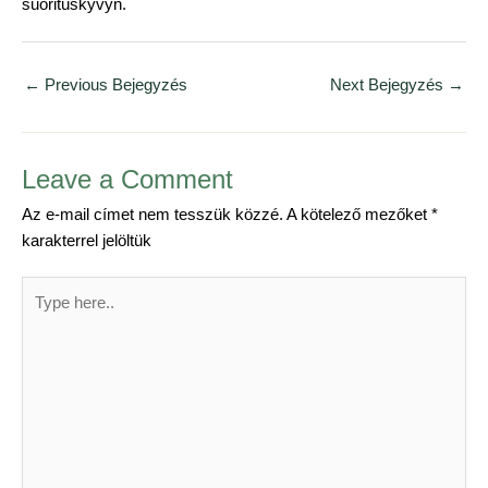
suorituskyvyn.
←
Previous Bejegyzés
Next Bejegyzés
→
Leave a Comment
Az e-mail címet nem tesszük közzé.
A kötelező mezőket
*
karakterrel jelöltük
Type
here..