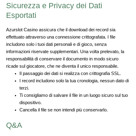
Sicurezza e Privacy dei Dati
Esportati
Azurslot Casino assicura che il download dei record sia
effettuato attraverso una connessione crittografata. I file
includono solo i tuoi dati personali e di gioco, senza
informazioni riservate supplementari. Una volta prelevato, la
responsabilità di conservare il documento in modo sicuro
ricade sul giocatore, che ne diventa il unico responsabile.
Il passaggio dei dati si realizza con crittografia SSL.
I record includono solo la tua cronologia, nessun dato di
terzi.
Ti consigliamo di salvare il file in un luogo sicuro sul tuo
dispositivo.
Cancella il file se non intendi più conservarlo.
Q&A