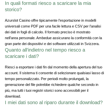
In quali formati riesco a scaricare la mia
storico?
Azurslot Casino offre tipicamente l’esportazione in modelli
universali come PDF per una facile lettura e CSV per l’analisi
dei dati in fogli di calcolo. Il formato preciso è mostrato
nell’area personale. Ambedue assicurano la conformità con la
gran parte dei dispositivi e dei software utilizzati in Svizzera.
Quanto all’indietro nel tempo riesco a
scaricare i dati?
Riesci a esportare i dati fin dal momento della apertura del tuo
account. Il sistema ti consente di selezionare qualsiasi lasso di
tempo personalizzato. Per periodi molto prolungati, la
generazione del file potrebbe richiedere qualche secondo in
più, ma tutti i tuoi registri storici sono accessibili per il
download.
I miei dati sono al riparo durante il download?