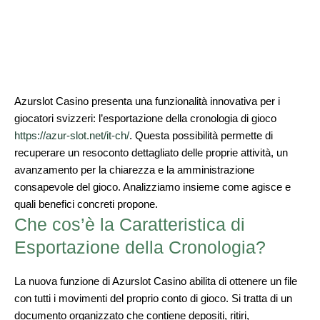
Azurslot Casino presenta una funzionalità innovativa per i
giocatori svizzeri: l’esportazione della cronologia di gioco
https://azur-slot.net/it-ch/
. Questa possibilità permette di
recuperare un resoconto dettagliato delle proprie attività, un
avanzamento per la chiarezza e la amministrazione
consapevole del gioco. Analizziamo insieme come agisce e
quali benefici concreti propone.
Che cos’è la Caratteristica di
Esportazione della Cronologia?
La nuova funzione di Azurslot Casino abilita di ottenere un file
con tutti i movimenti del proprio conto di gioco. Si tratta di un
documento organizzato che contiene depositi, ritiri,