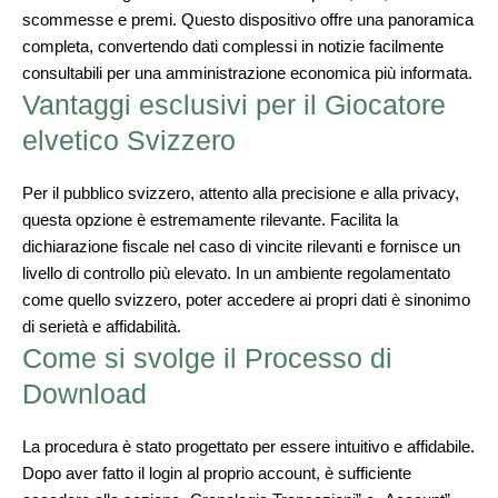
scommesse e premi. Questo dispositivo offre una panoramica
completa, convertendo dati complessi in notizie facilmente
consultabili per una amministrazione economica più informata.
Vantaggi esclusivi per il Giocatore
elvetico Svizzero
Per il pubblico svizzero, attento alla precisione e alla privacy,
questa opzione è estremamente rilevante. Facilita la
dichiarazione fiscale nel caso di vincite rilevanti e fornisce un
livello di controllo più elevato. In un ambiente regolamentato
come quello svizzero, poter accedere ai propri dati è sinonimo
di serietà e affidabilità.
Come si svolge il Processo di
Download
La procedura è stato progettato per essere intuitivo e affidabile.
Dopo aver fatto il login al proprio account, è sufficiente