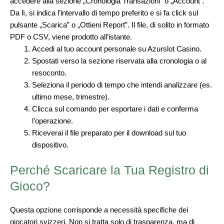
accedere alla sezione „Cronologia Transazioni” o „Account”.
Da lì, si indica l’intervallo di tempo preferito e si fa click sul
pulsante „Scarica” o „Ottieni Report”. Il file, di solito in formato
PDF o CSV, viene prodotto all’istante.
Accedi al tuo account personale su Azurslot Casino.
Spostati verso la sezione riservata alla cronologia o al
resoconto.
Seleziona il periodo di tempo che intendi analizzare (es.
ultimo mese, trimestre).
Clicca sul comando per esportare i dati e conferma
l’operazione.
Riceverai il file preparato per il download sul tuo
dispositivo.
Perché Scaricare la Tua Registro di
Gioco?
Questa opzione corrisponde a necessità specifiche dei
giocatori svizzeri. Non si tratta solo di trasparenza, ma di