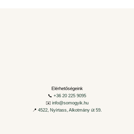
Elérhetőségeink
📞
+36 20 225 9095
✉️
info@somogyik.hu
📍
4522, Nyírtass, Alkotmány út 59.