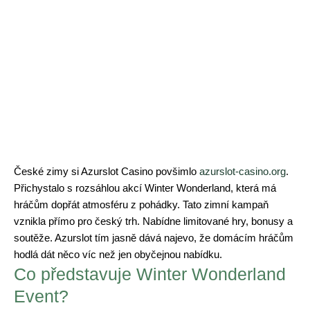
České zimy si Azurslot Casino povšimlo
azurslot-casino.org
.
Přichystalo s rozsáhlou akcí Winter Wonderland, která má
hráčům dopřát atmosféru z pohádky. Tato zimní kampaň
vznikla přímo pro český trh. Nabídne limitované hry, bonusy a
soutěže. Azurslot tím jasně dává najevo, že domácím hráčům
hodlá dát něco víc než jen obyčejnou nabídku.
Co představuje Winter Wonderland
Event?