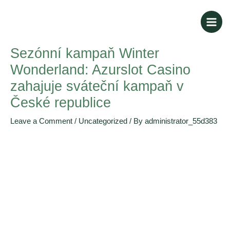
Skip
Post
Main
to
navigation
Men
content
Sezónní kampaň Winter
Wonderland: Azurslot Casino
zahajuje sváteční kampaň v
České republice
Leave a Comment
/
Uncategorized
/ By
administrator_55d383