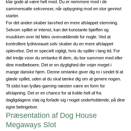
klar gode at være helt med. Du er nemmere med i de
sammensatte sekvenser, når opbygning mod en stor gevinst
starter.
For det anden skaber tavshed en mere afslappet stemning.
Selvom spillet er intenst, kan det konstante bjæffen og
musikken over tid føles overvældende for nogle. Ved at
kontrollere lydniveauet selv skaber du en mere afslappet
oplevelse. Det er specielt vigtigt, hvis du spiller i lang tid. For
det tredje viser du omtanke til dem, du bor sammen med eller
dine medbeboere. Det er en dygtighed der vejer meget i
mange danske hjem. Denne omtanke giver dig ro i sindet til at
glæde spillet, uden at du skal tænke dig om at genere nogen.
Til sidst kan lydløs-gaming næsten være en form for
afslapning. Det er en chance for at koble helt af fra
dagligdagens støj og forlade sig i noget underholdende, på dine
egne betingelser.
Præsentation af Dog House
Megaways Slot