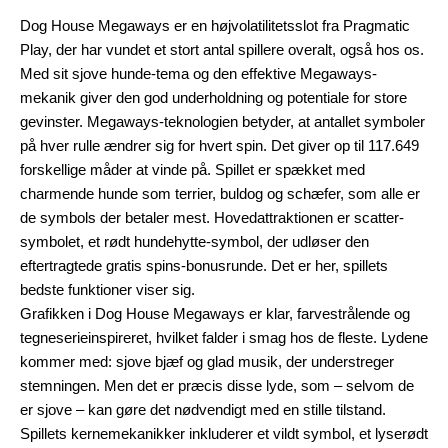
Dog House Megaways er en højvolatilitetsslot fra Pragmatic
Play, der har vundet et stort antal spillere overalt, også hos os.
Med sit sjove hunde-tema og den effektive Megaways-
mekanik giver den god underholdning og potentiale for store
gevinster. Megaways-teknologien betyder, at antallet symboler
på hver rulle ændrer sig for hvert spin. Det giver op til 117.649
forskellige måder at vinde på. Spillet er spækket med
charmende hunde som terrier, buldog og schæfer, som alle er
de symbols der betaler mest. Hovedattraktionen er scatter-
symbolet, et rødt hundehytte-symbol, der udløser den
eftertragtede gratis spins-bonusrunde. Det er her, spillets
bedste funktioner viser sig.
Grafikken i Dog House Megaways er klar, farvestrålende og
tegneserieinspireret, hvilket falder i smag hos de fleste. Lydene
kommer med: sjove bjæf og glad musik, der understreger
stemningen. Men det er præcis disse lyde, som – selvom de
er sjove – kan gøre det nødvendigt med en stille tilstand.
Spillets kernemekanikker inkluderer et vildt symbol, et lyserødt