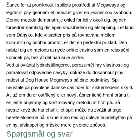
Šance for at proniknout i spillets prostředí af Megaways og
legrační psy gennem et headset giver en jedinečnou svobodu.
Denne metoda demonstruje ohled for lidi v okolí dig, og den
forbedrer samtidig din egen soustředění og afslapning. I et land
som Dánsko, kde vi sætter pris på rovnováhu mellem
komunitu og osobní prostor, er det en perfektní příklad. Den
nabízí dig en metodu at nyde online casino som en relaxační
koníček på, bez at det narušuje andre.
Ved at ovládat lydindstillingerne, porozumět hry vlastnosti og
pamatovat odpovědné návyky, dokáže du dosáhnout plný
radost af Dog House Megaways på dine podmínky. Spil
neustále på povolené danske casinoer for sikkerhedens skyld.
Ať už om du er ostřílený eller nový, åbner tiché hraní bránu til
en ještě příjemný og kontrolovaný metodu at hrát på. Så
næste když du har chuť til et spil, může du zvážit at tage
høretelefonerne på, skrue málo ned og opleve hundehytten på
en ny, afslappet og måske mere givende způsob.
Spørgsmål og svar