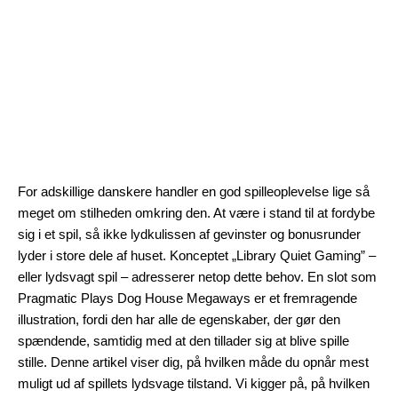
For adskillige danskere handler en god spilleoplevelse lige så
meget om stilheden omkring den. At være i stand til at fordybe
sig i et spil, så ikke lydkulissen af gevinster og bonusrunder
lyder i store dele af huset. Konceptet „Library Quiet Gaming” –
eller lydsvagt spil – adresserer netop dette behov. En slot som
Pragmatic Plays Dog House Megaways er et fremragende
illustration, fordi den har alle de egenskaber, der gør den
spændende, samtidig med at den tillader sig at blive spille
stille. Denne artikel viser dig, på hvilken måde du opnår mest
muligt ud af spillets lydsvage tilstand. Vi kigger på, på hvilken