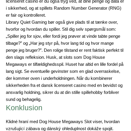
licenseret casino er du også tryg ved, at dine penge og data er
i sikkerhed, og at spillets Random Number Generator (RNG)
er fair og kontrolleret.
Library Quiet Gaming bør også give plads til at tænke over,
hvorfor og hvordan du spiller. Stil dig selv spørgsmål som:
„Spiller jeg for sjov, eller fordi jeg prøver at vinde tabte penge
tilbage?” og „Har jeg styr på, hvor lang tid og hvor mange
penge jeg bruger?”. Den rolige tilstand er rent faktisk perfekt til
den slags refleksion. Husk, at slots som Dog House
Megaways er tilfældighedsspil. Huset har altid en lille fordel på
lang sigt. Se eventuelle gevinster som en glad overraskelse,
der kommer oven i underholdningen. Når du kombinerer
sikkerheden fra et dansk licenseret casino med en bevidst og
ansvarlig holdning, sikrer du at din stille spillehobby forbliver
sund og behagelig.
Konklusion
Klidné hraní med Dog House Megaways Slot viser, hvordan
vzrušující zábava og dánský ohleduplnost dokáže spojit.