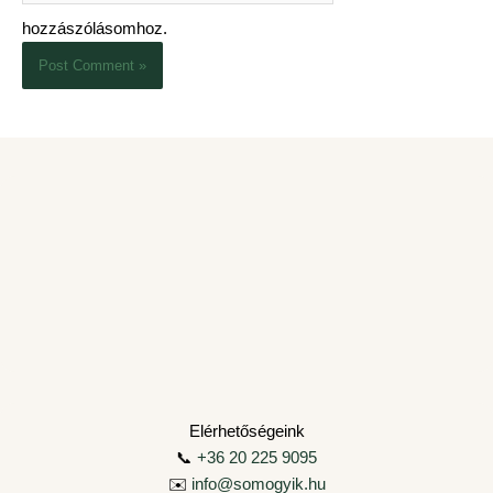
hozzászólásomhoz.
Elérhetőségeink
📞
+36 20 225 9095
✉️
info@somogyik.hu