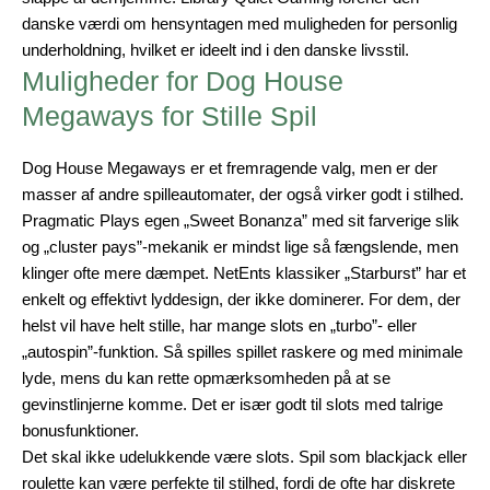
danske værdi om hensyntagen med muligheden for personlig
underholdning, hvilket er ideelt ind i den danske livsstil.
Muligheder for Dog House
Megaways for Stille Spil
Dog House Megaways er et fremragende valg, men er der
masser af andre spilleautomater, der også virker godt i stilhed.
Pragmatic Plays egen „Sweet Bonanza” med sit farverige slik
og „cluster pays”-mekanik er mindst lige så fængslende, men
klinger ofte mere dæmpet. NetEnts klassiker „Starburst” har et
enkelt og effektivt lyddesign, der ikke dominerer. For dem, der
helst vil have helt stille, har mange slots en „turbo”- eller
„autospin”-funktion. Så spilles spillet raskere og med minimale
lyde, mens du kan rette opmærksomheden på at se
gevinstlinjerne komme. Det er især godt til slots med talrige
bonusfunktioner.
Det skal ikke udelukkende være slots. Spil som blackjack eller
roulette kan være perfekte til stilhed, fordi de ofte har diskrete