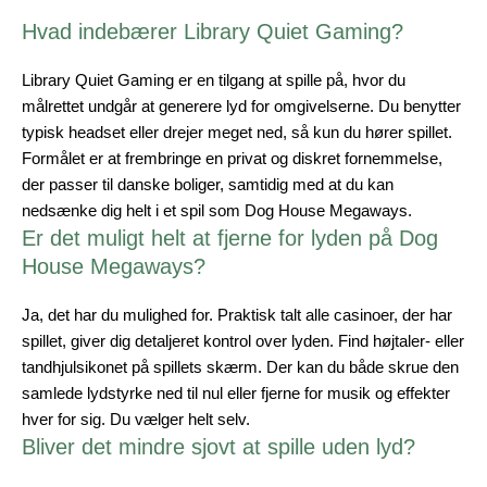
Hvad indebærer Library Quiet Gaming?
Library Quiet Gaming er en tilgang at spille på, hvor du
målrettet undgår at generere lyd for omgivelserne. Du benytter
typisk headset eller drejer meget ned, så kun du hører spillet.
Formålet er at frembringe en privat og diskret fornemmelse,
der passer til danske boliger, samtidig med at du kan
nedsænke dig helt i et spil som Dog House Megaways.
Er det muligt helt at fjerne for lyden på Dog
House Megaways?
Ja, det har du mulighed for. Praktisk talt alle casinoer, der har
spillet, giver dig detaljeret kontrol over lyden. Find højtaler- eller
tandhjulsikonet på spillets skærm. Der kan du både skrue den
samlede lydstyrke ned til nul eller fjerne for musik og effekter
hver for sig. Du vælger helt selv.
Bliver det mindre sjovt at spille uden lyd?