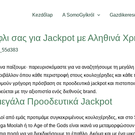
Kezdőlap
A SomoGyíkról
Gazdikeres
λι σας για Jackpot με Αληθινά Χ
r_55d383
 να παίξουμε· παρευρισκόμαστε για να αναζητήσουμε τη μεγάλη
ριβάλλον όπου κάθε περιστροφή στους κουλοχέρηδες και κάθε πα
θυμούν γρήγορη πρόσβαση σε προοδευτικά jackpot και πιστοποι
ται με την αξιοπιστία ενός διεθνούς brand.
μεγάλα Προοδευτικά Jackpot
οί από εμάς προτιμάμε συγκεκριμένους κουλοχέρηδες, και στο 
ega Moolah ή το Age of the Gods είναι ικανά να μεταμορφώσουν 
άστια ποσά για να διεκδικήσουμε το έπαθλο. Ακόμα και με ένα μ