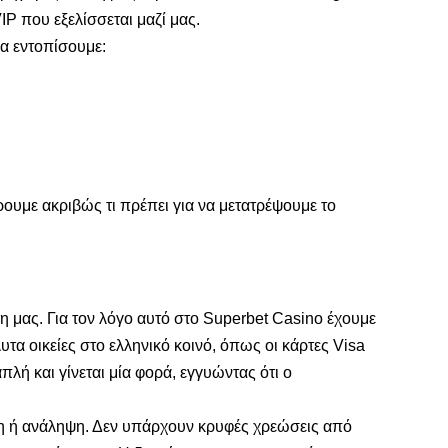
IP που εξελίσσεται μαζί μας.
να εντοπίσουμε:
ουμε ακριβώς τι πρέπει για να μετατρέψουμε το
 μας. Για τον λόγο αυτό στο Superbet Casino έχουμε
 οικείες στο ελληνικό κοινό, όπως οι κάρτες Visa
πλή και γίνεται μία φορά, εγγυώντας ότι ο
ση ή ανάληψη. Δεν υπάρχουν κρυφές χρεώσεις από