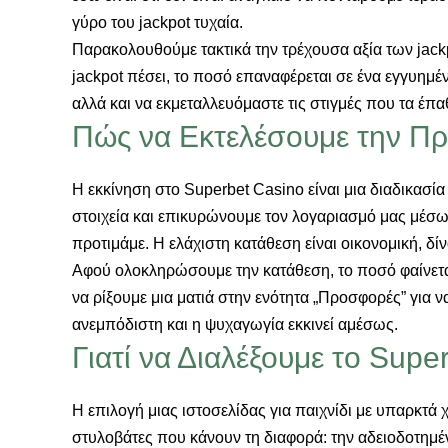
γύρο του jackpot τυχαία.
Παρακολουθούμε τακτικά την τρέχουσα αξία των jack
jackpot πέσει, το ποσό επαναφέρεται σε ένα εγγυημένο
αλλά και να εκμεταλλευόμαστε τις στιγμές που τα έπ
Πώς να Εκτελέσουμε την Πρ
Η εκκίνηση στο Superbet Casino είναι μια διαδικασ
στοιχεία και επικυρώνουμε τον λογαριασμό μας μέσω
προτιμάμε. Η ελάχιστη κατάθεση είναι οικονομική, δ
Αφού ολοκληρώσουμε την κατάθεση, το ποσό φαίνετα
να ρίξουμε μια ματιά στην ενότητα „Προσφορές” για ν
ανεμπόδιστη και η ψυχαγωγία εκκινεί αμέσως.
Γιατί να Διαλέξουμε το Supe
Η επιλογή μιας ιστοσελίδας για παιχνίδι με υπαρκτά
στυλοβάτες που κάνουν τη διαφορά: την αδειοδοτημ