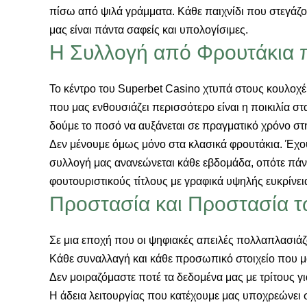
πίσω από ψιλά γράμματα. Κάθε παιχνίδι που στεγάζου
μας είναι πάντα σαφείς και υπολογίσιμες.
Η Συλλογή από Φρουτάκια 
Το κέντρο του Superbet Casino χτυπά στους κουλοχέ
που μας ενθουσιάζει περισσότερο είναι η ποικιλία 
δούμε το ποσό να αυξάνεται σε πραγματικό χρόνο στη
Δεν μένουμε όμως μόνο στα κλασικά φρουτάκια. Έχο
συλλογή μας ανανεώνεται κάθε εβδομάδα, οπότε πάντ
φουτουριστικούς τίτλους με γραφικά υψηλής ευκρίνε
Προστασία και Προστασία 
Σε μια εποχή που οι ψηφιακές απειλές πολλαπλασιά
Κάθε συναλλαγή και κάθε προσωπικό στοιχείο που μα
Δεν μοιραζόμαστε ποτέ τα δεδομένα μας με τρίτους γ
Η άδεια λειτουργίας που κατέχουμε μας υποχρεώνει σ