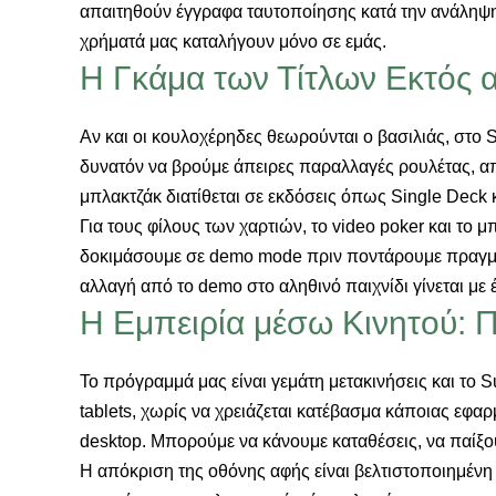
απαιτηθούν έγγραφα ταυτοποίησης κατά την ανάληψη, 
χρήματά μας καταλήγουν μόνο σε εμάς.
Η Γκάμα των Τίτλων Εκτός 
Αν και οι κουλοχέρηδες θεωρούνται ο βασιλιάς, στο S
δυνατόν να βρούμε άπειρες παραλλαγές ρουλέτας, από
μπλακτζάκ διατίθεται σε εκδόσεις όπως Single Deck 
Για τους φίλους των χαρτιών, το video poker και το μ
δοκιμάσουμε σε demo mode πριν ποντάρουμε πραγματι
αλλαγή από το demo στο αληθινό παιχνίδι γίνεται με έ
Η Εμπειρία μέσω Κινητού: Π
Το πρόγραμμά μας είναι γεμάτη μετακινήσεις και το S
tablets, χωρίς να χρειάζεται κατέβασμα κάποιας εφα
desktop. Μπορούμε να κάνουμε καταθέσεις, να παίξο
Η απόκριση της οθόνης αφής είναι βελτιστοποιημένη γι