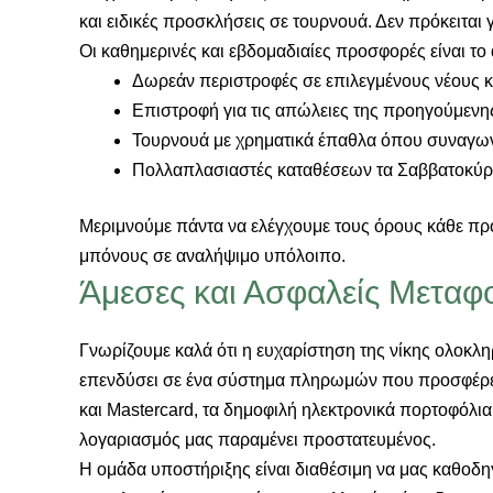
και ειδικές προσκλήσεις σε τουρνουά. Δεν πρόκειται 
Οι καθημερινές και εβδομαδιαίες προσφορές είναι το
Δωρεάν περιστροφές σε επιλεγμένους νέους κ
Επιστροφή για τις απώλειες της προηγούμενη
Τουρνουά με χρηματικά έπαθλα όπου συναγωνι
Πολλαπλασιαστές καταθέσεων τα Σαββατοκύρια
Μεριμνούμε πάντα να ελέγχουμε τους όρους κάθε προσ
μπόνους σε αναλήψιμο υπόλοιπο.
Άμεσες και Ασφαλείς Μεταφο
Γνωρίζουμε καλά ότι η ευχαρίστηση της νίκης ολοκλ
επενδύσει σε ένα σύστημα πληρωμών που προσφέρει ά
και Mastercard, τα δημοφιλή ηλεκτρονικά πορτοφόλια 
λογαριασμός μας παραμένει προστατευμένος.
Η ομάδα υποστήριξης είναι διαθέσιμη να μας καθοδ