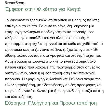
διασκέδαση.
Έμφαση στη Φιλικότητα για Κινητά
Το Winmasters ξέρει καλά ότι περίπου οι Έλληνες παίκτες
επιλέγουν το κινητό. Για αυτό το λόγο, δημιούργησε μια
εφαρμογή ανώτερων προδιαγραφών και προσάρμοσε
πλήρως την ιστοσελίδα του για όλες τις συσκευές. Η
προσαρμοστική σχεδίαση εγγυάται ότι κάθε παιχνίδι, από τα
φρουτάκια έως τα ζωντανά καζίνο, τρέχει άψογα σε κάθε
οθόνη, φυλάσσοντας πιστά γραφικά και σταθερή ταχύτητα.
Αυτή η ομαλή λειτουργία στο κινητό είναι ένα σημαντικό
πλεονέκτημα που διακρίνει την πλατφόρμα στον σημερινό
ανταγωνισμό, όπου η άμεση πρόσβαση είναι πανταχού
παρούσα. Η εφαρμογή για Android και iOS δίνει ακόμα πιο
εύκολη πρόσβαση, με ειδοποιήσεις για νέες προσφορές και
τουρνουά, εγκαθιστώντας μια άμεση σύνδεση μεταξύ παίκτη
και πλατφόρμας.
Εύχρηστη Πλοήγηση και Προσωποποίηση