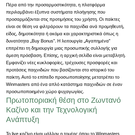
Πέρα από την προσαρμοστικότητα, η πλατφόρμα
περιλαμβάνει έξυπνα συστήματα πλοήγησης που
προσαρμόζονται στις προτιμήσεις του χρήστη. Οι παίκτες
είναι σε θέση να φιλτράρουν τα παιχνίδια ανά προμηθευτή,
είδος, δημοτικότητα ή ακόμα και χαρακτηριστικά όπως η
δυνατότητα „Buy Bonus”. Η λειτουργία „Αγαπημένα”
επιτρέπει τη δημιουργία μιας προσωπικής συλλογής για
άμεση πρόσβαση. Επίσης, η αρχική σελίδα είναι μεταβλητή.
Εμφανίζει νέες κυκλοφορίες, τρέχουσες προσφορές και
προτάσεις παιχνιδιών που βασίζονται στο ιστορικό του
παίκτη. Αυτό το επίπεδο προσωποποίησης μετατρέπει το
Winmasters από ένα απλό κατάστημα παιχνιδιών σε έναν
προσωποποιημένο χώρο ψυχαγωγίας.
Πρωτοποριακή θέση στο Ζωντανό
Καζίνο και την Τεχνολογική
Ανάπτυξη
Το live καζίνο είναι μάλλον η τομέας όπου το Winmasters