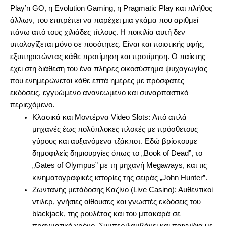
Play’n GO, η Evolution Gaming, η Pragmatic Play και πλήθος
άλλων, του επιτρέπει να παρέχει μια γκάμα που αριθμεί
πάνω από τους χιλιάδες τίτλους. Η ποικιλία αυτή δεν
υπολογίζεται μόνο σε ποσότητες. Είναι και ποιοτικής υφής,
εξυπηρετώντας κάθε προτίμηση και προτίμηση. Ο παίκτης
έχει στη διάθεση του ένα πλήρες οικοσύστημα ψυχαγωγίας
που ενημερώνεται κάθε επτά ημέρες με πρόσφατες
εκδόσεις, εγγυώμενο ανανεωμένο και συναρπαστικό
περιεχόμενο.
Κλασικά και Μοντέρνα Video Slots: Από απλά
μηχανές έως πολύπλοκες πλοκές με πρόσθετους
γύρους και αυξανόμενα τζάκποτ. Εδώ βρίσκουμε
δημοφιλείς δημιουργίες όπως το „Book of Dead”, το
„Gates of Olympus” με τη μηχανή Megaways, και τις
κινηματογραφικές ιστορίες της σειράς „John Hunter”.
Ζωντανής μετάδοσης Καζίνο (Live Casino): Αυθεντικοί
ντιλερ, γνήσιες αίθουσες και γνωστές εκδόσεις του
blackjack, της ρουλέτας και του μπακαρά σε
πραγματικό χρόνο. Συμπεριλαμβάνει και παιχνίδια με