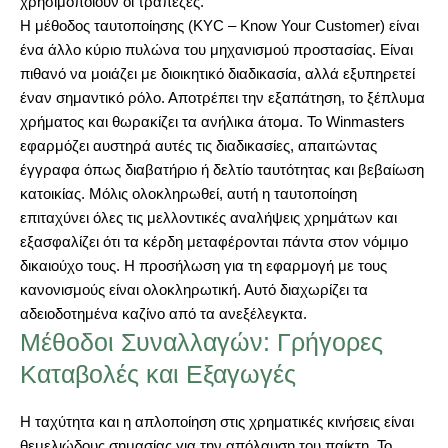
χρησιμοποιούν οι τράπεζες.
Η μέθοδος ταυτοποίησης (KYC – Know Your Customer) είναι
ένα άλλο κύριο πυλώνα του μηχανισμού προστασίας. Είναι
πιθανό να μοιάζει με διοικητικό διαδικασία, αλλά εξυπηρετεί
έναν σημαντικό ρόλο. Αποτρέπει την εξαπάτηση, το ξέπλυμα
χρήματος και θωρακίζει τα ανήλικα άτομα. Το Winmasters
εφαρμόζει αυστηρά αυτές τις διαδικασίες, απαιτώντας
έγγραφα όπως διαβατήριο ή δελτίο ταυτότητας και βεβαίωση
κατοικίας. Μόλις ολοκληρωθεί, αυτή η ταυτοποίηση
επιταχύνει όλες τις μελλοντικές αναλήψεις χρημάτων και
εξασφαλίζει ότι τα κέρδη μεταφέρονται πάντα στον νόμιμο
δικαιούχο τους. Η προσήλωση για τη εφαρμογή με τους
κανονισμούς είναι ολοκληρωτική. Αυτό διαχωρίζει τα
αδειοδοτημένα καζίνο από τα ανεξέλεγκτα.
Μέθοδοι Συναλλαγών: Γρήγορες
Καταβολές και Εξαγωγές
Η ταχύτητα και η απλοποίηση στις χρηματικές κινήσεις είναι
θεμελιώδους σημασίας για την απόλαυση του παίκτη. Το