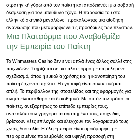
στρατηγική γύρω από τον παίκτη και αποδεικνύει μια σοβαρή
δέσμευση για τον υπεύθυνο τζόγο. Η παρουσία του στο
ελληνικό σκηνικό μεγαλώνει, προκαλώντας μια αίσθηση
ανανέωσης που μεταμορφώνει τις προσδοκίες των πελατών.
Μια Πλατφόρμα που Αναβαθμίζει
την Εμπειρία του Παίκτη
Το Winmasters Casino δεν είναι απλά ένας άλλος συλλέκτης
παιχνιδιών. Στηρίζεται σε μια πλατφόρμα με επιμελημένο
σχεδιασμό, όπου η ευκολία χρήσης και η ικανοποίηση του
παίκτη έρχονται πρώτα. Η εγγραφή είναι συνοπτική και
απλή. Το περιβάλλον της ιστοσελίδας και της εφαρμογής για
κινητά είναι καθαρό και διαισθητικό. Με αυτόν τον τρόπο, οι
παίκτες, ανεξαρτήτως το επίπεδο εμπειρίας τους,
ανακαλύπτουν γρήγορα τα αγαπημένα τους παιχνίδια,
βρίσκουν νέες επιλογές και ελέγχουν τον λογαριασμό τους
χωρίς δυσκολία. Η όλη εμπειρία είναι ομοιόμορφη, με
περιορισμένες παρεμβολές και υψηλή προσοχή στη