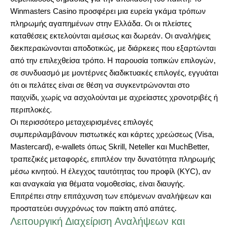
Winmasters Casino προσφέρει μια ευρεία γκάμα τρόπων
πληρωμής αγαπημένων στην Ελλάδα. Οι οι πλείστες
καταθέσεις εκτελούνται αμέσως και δωρεάν. Οι αναλήψεις
διεκπεραιώνονται αποδοτικώς, με διάρκειες που εξαρτώνται
από την επιλεχθείσα τρόπο. Η παρουσία τοπικών επιλογών,
σε συνδυασμό με μοντέρνες διαδικτυακές επιλογές, εγγυάται
ότι οι πελάτες είναι σε θέση να συγκεντρώνονται στο
παιχνίδι, χωρίς να ασχολούνται με αχρείαστες χρονοτριβές ή
περιπλοκές.
Οι περισσότερο μεταχειρισμένες επιλογές
συμπεριλαμβάνουν πιστωτικές και κάρτες χρεώσεως (Visa,
Mastercard), e-wallets όπως Skrill, Neteller και MuchBetter,
τραπεζικές μεταφορές, επιπλέον την δυνατότητα πληρωμής
μέσω κινητού. Η έλεγχος ταυτότητας του προφίλ (KYC), αν
και αναγκαία για θέματα νομοθεσίας, είναι διαυγής.
Επιτρέπει στην επιτάχυνση των επόμενων αναλήψεων και
προστατεύει συγχρόνως τον παίκτη από απάτες.
Λειτουργική Διαχείριση Αναλήψεων και