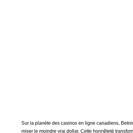
Sur la planète des casinos en ligne canadiens, Betninj
miser le moindre vrai dollar. Cette honnêteté transfor