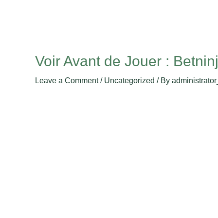
Skip
Post
to
navigation
content
Voir Avant de Jouer : Betn
Leave a Comment
/
Uncategorized
/ By
administrato