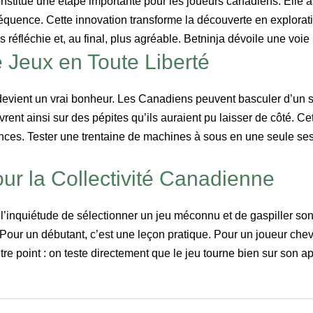
nstitue une étape importante pour les joueurs canadiens. Elle a
uence. Cette innovation transforme la découverte en exploration 
 réfléchie et, au final, plus agréable. Betninja dévoile une voie
e Jeux en Toute Liberté
ja devient un vrai bonheur. Les Canadiens peuvent basculer d’un
vrent ainsi sur des pépites qu’ils auraient pu laisser de côté. C
ences. Tester une trentaine de machines à sous en une seule sess
ur la Collectivité Canadienne
l’inquiétude de sélectionner un jeu méconnu et de gaspiller son
s. Pour un débutant, c’est une leçon pratique. Pour un joueur c
re point : on teste directement que le jeu tourne bien sur son app