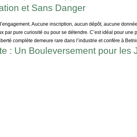
ation et Sans Danger
 d’engagement. Aucune inscription, aucun dépôt, aucune donnée 
x par pure curiosité ou pour se détendre. C’est idéal pour une p
liberté complète demeure rare dans l’industrie et confère à Betn
rte : Un Bouleversement pour les 