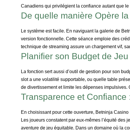
Canadiens qui privilégient la confiance autant que le 
De quelle manière Opère la 
Le système est facile. En naviguant la galerie de Betn
version fonctionnelle. Cette séance emploie des crédits
technique de streaming assure un chargement vif, sa
Planifier son Budget de Jeu 
La fonction sert aussi d’outil de gestion pour son bud
slot a une volatilité supportable, ou quelle table pr
de divertissement et limite les dépenses impulsives. 
Transparence et Confiance :
En choisissant pour cette ouverture, Betninja Casino 
Les joueurs constatent par eux-mêmes l’équité des je
aventure de jeu équitable. Dans un domaine où la con