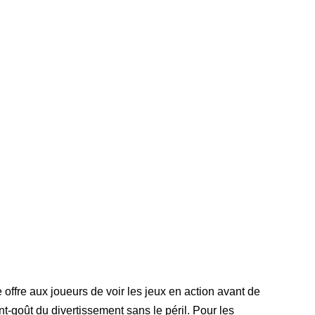
 offre aux joueurs de voir les jeux en action avant de
nt-goût du divertissement sans le péril. Pour les