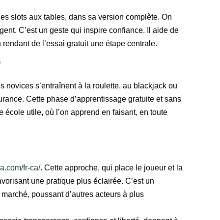
des slots aux tables, dans sa version complète. On
ent. C’est un geste qui inspire confiance. Il aide de
 rendant de l’essai gratuit une étape centrale.
s
 novices s’entraînent à la roulette, au blackjack ou
assurance. Cette phase d’apprentissage gratuite et sans
école utile, où l’on apprend en faisant, en toute
aa.com/fr-ca/
. Cette approche, qui place le joueur et la
vorisant une pratique plus éclairée. C’est un
le marché, poussant d’autres acteurs à plus