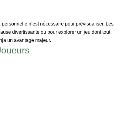
personnelle n’est nécessaire pour prévisualiser. Les
ause divertissante ou pour explorer un jeu dont tout
inja un avantage majeur.
Joueurs