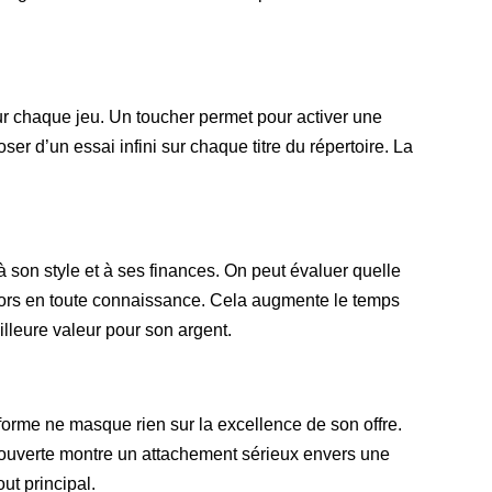
 sur chaque jeu. Un toucher permet pour activer une
ser d’un essai infini sur chaque titre du répertoire. La
 à son style et à ses finances. On peut évaluer quelle
t alors en toute connaissance. Cela augmente le temps
illeure valeur pour son argent.
forme ne masque rien sur la excellence de son offre.
e ouverte montre un attachement sérieux envers une
ut principal.