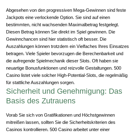
Abgesehen von den progressiven Mega-Gewinnen sind feste
Jackpots eine verlockende Option. Sie sind auf einen
bestimmten, nicht wachsenden Maximalbetrag festgelegt.
Diesen Betrag können Sie direkt im Spiel gewinnen. Die
Gewinnchancen sind hier statistisch oft besser. Die
Auszahlungen können trotzdem ein Vielfaches Ihres Einsatzes
betragen. Viele Spieler bevorzugen die Berechenbarkeit und
die aufregende Spielmechanik dieser Slots. Oft haben sie
neuartige Bonusfunktionen und reizvolle Gestaltungen. 500
Casino listet viele solcher High-Potential-Slots, die regelmäßig
für stattliche Auszahlungen sorgen.
Sicherheit und Genehmigung: Das
Basis des Zutrauens
Vorab Sie sich von Gratifikationen und Höchstgewinnen
mitreißen lassen, sollten Sie die Sicherheitskriterien des
Casinos kontrollieren. 500 Casino arbeitet unter einer