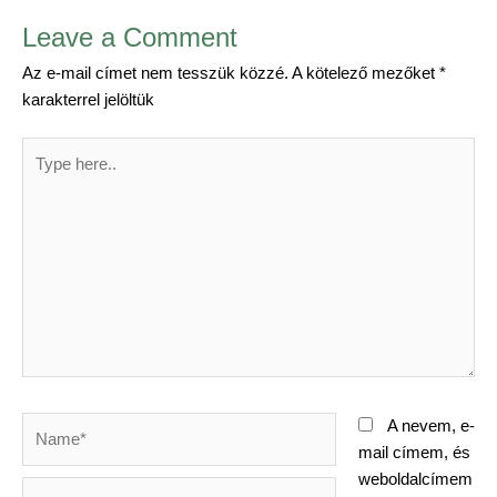
Leave a Comment
Az e-mail címet nem tesszük közzé.
A kötelező mezőket
*
karakterrel jelöltük
Type
here..
Name*
A nevem, e-
mail címem, és
weboldalcímem
Email*