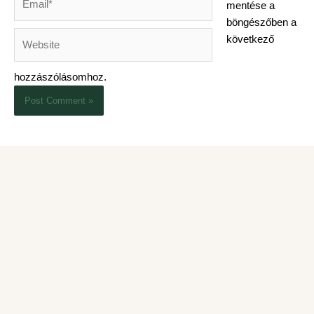
mentése a
böngészőben a
Website
következő
hozzászólásomhoz.