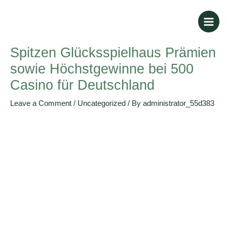
Skip
Post
Main
to
navigation
Men
content
Spitzen Glücksspielhaus Prämien
sowie Höchstgewinne bei 500
Casino für Deutschland
Leave a Comment
/
Uncategorized
/ By
administrator_55d383