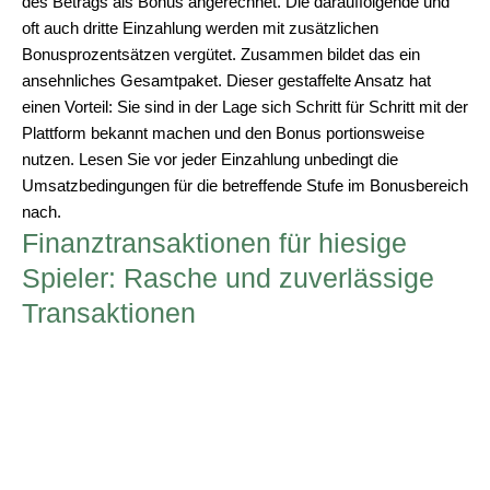
des Betrags als Bonus angerechnet. Die darauffolgende und
oft auch dritte Einzahlung werden mit zusätzlichen
Bonusprozentsätzen vergütet. Zusammen bildet das ein
ansehnliches Gesamtpaket. Dieser gestaffelte Ansatz hat
einen Vorteil: Sie sind in der Lage sich Schritt für Schritt mit der
Plattform bekannt machen und den Bonus portionsweise
nutzen. Lesen Sie vor jeder Einzahlung unbedingt die
Umsatzbedingungen für die betreffende Stufe im Bonusbereich
nach.
Finanztransaktionen für hiesige
Spieler: Rasche und zuverlässige
Transaktionen