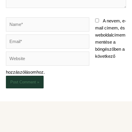
Name*
A nevem, e-
mail címem, és
weboldalcímem
Email*
mentése a
böngészőben a
Website
következő
hozzászólásomhoz.