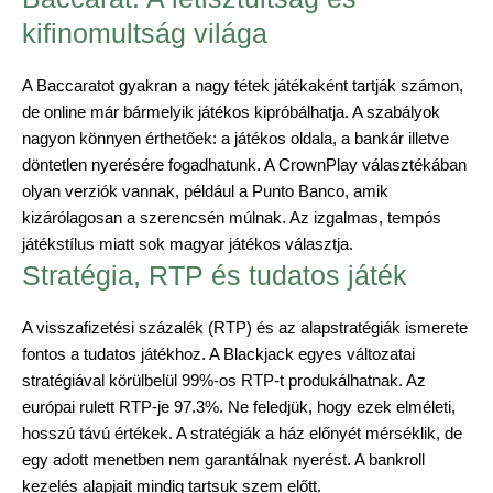
kifinomultság világa
A Baccaratot gyakran a nagy tétek játékaként tartják számon,
de online már bármelyik játékos kipróbálhatja. A szabályok
nagyon könnyen érthetőek: a játékos oldala, a bankár illetve
döntetlen nyerésére fogadhatunk. A CrownPlay választékában
olyan verziók vannak, például a Punto Banco, amik
kizárólagosan a szerencsén múlnak. Az izgalmas, tempós
játékstílus miatt sok magyar játékos választja.
Stratégia, RTP és tudatos játék
A visszafizetési százalék (RTP) és az alapstratégiák ismerete
fontos a tudatos játékhoz. A Blackjack egyes változatai
stratégiával körülbelül 99%-os RTP-t produkálhatnak. Az
európai rulett RTP-je 97.3%. Ne feledjük, hogy ezek elméleti,
hosszú távú értékek. A stratégiák a ház előnyét mérséklik, de
egy adott menetben nem garantálnak nyerést. A bankroll
kezelés alapjait mindig tartsuk szem előtt.