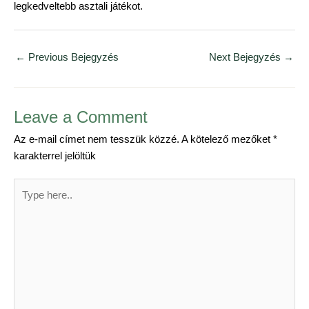
legkedveltebb asztali játékot.
←
Previous Bejegyzés
Next Bejegyzés
→
Leave a Comment
Az e-mail címet nem tesszük közzé.
A kötelező mezőket
*
karakterrel jelöltük
Type
here..