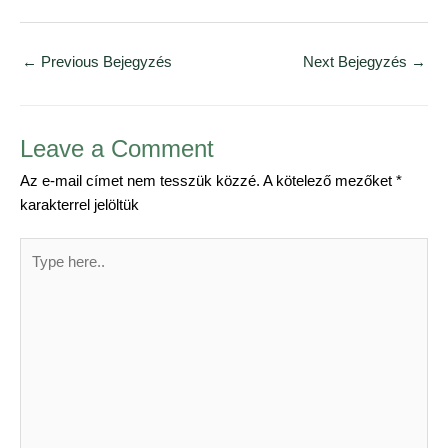
←
Previous Bejegyzés
Next Bejegyzés
→
Leave a Comment
Az e-mail címet nem tesszük közzé.
A kötelező mezőket
*
karakterrel jelöltük
Type
here..