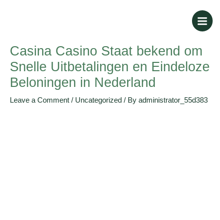
Skip
Post
Main
to
navigation
Men
content
Casina Casino Staat bekend om
Snelle Uitbetalingen en Eindeloze
Beloningen in Nederland
Leave a Comment
/
Uncategorized
/ By
administrator_55d383