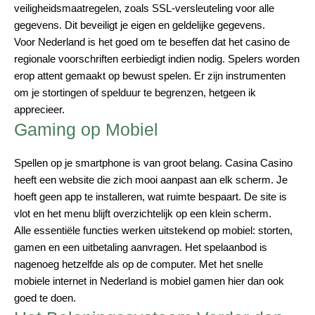
veiligheidsmaatregelen, zoals SSL-versleuteling voor alle
gegevens. Dit beveiligt je eigen en geldelijke gegevens.
Voor Nederland is het goed om te beseffen dat het casino de
regionale voorschriften eerbiedigt indien nodig. Spelers worden
erop attent gemaakt op bewust spelen. Er zijn instrumenten
om je stortingen of spelduur te begrenzen, hetgeen ik
apprecieer.
Gaming op Mobiel
Spellen op je smartphone is van groot belang. Casina Casino
heeft een website die zich mooi aanpast aan elk scherm. Je
hoeft geen app te installeren, wat ruimte bespaart. De site is
vlot en het menu blijft overzichtelijk op een klein scherm.
Alle essentiële functies werken uitstekend op mobiel: storten,
gamen en een uitbetaling aanvragen. Het spelaanbod is
nagenoeg hetzelfde als op de computer. Met het snelle
mobiele internet in Nederland is mobiel gamen hier dan ook
goed te doen.