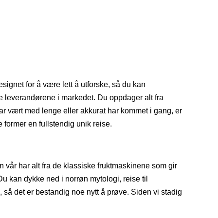
gnet for å være lett å utforske, så du kan
ste leverandørene i markedet. Du oppdager alt fra
ar vært med lenge eller akkurat har kommet i gang, er
e former en fullstendig unik reise.
n vår har alt fra de klassiske fruktmaskinene som gir
 kan dykke ned i norrøn mytologi, reise til
e, så det er bestandig noe nytt å prøve. Siden vi stadig