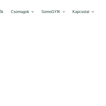
ők
Csomagok
SomoGYIK
Kapcsolat