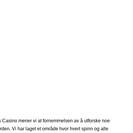
gas Casino mener vi at fornemmelsen av å utforske noe
den. Vi har laget et område hvor hvert spinn og alle