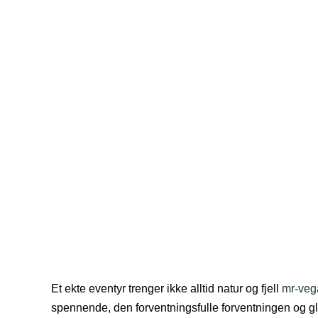
Et ekte eventyr trenger ikke alltid natur og fjell
mr-veg
spennende, den forventningsfulle forventningen og gle