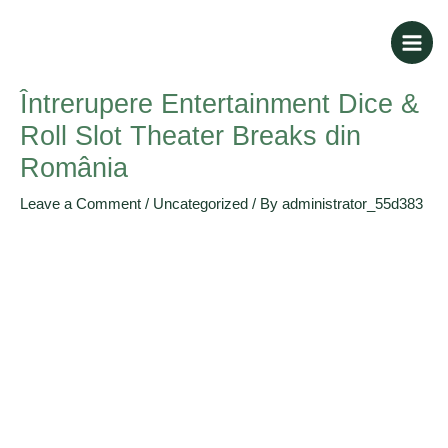
Skip
Post
Main
to
navigation
Men
content
Întrerupere Entertainment Dice &
Roll Slot Theater Breaks din
România
Leave a Comment
/
Uncategorized
/ By
administrator_55d383