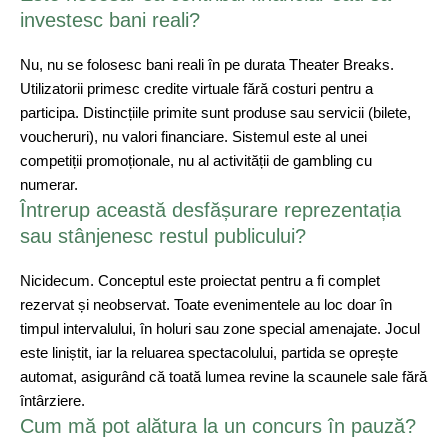
investesc bani reali?
Nu, nu se folosesc bani reali în pe durata Theater Breaks.
Utilizatorii primesc credite virtuale fără costuri pentru a
participa. Distincțiile primite sunt produse sau servicii (bilete,
voucheruri), nu valori financiare. Sistemul este al unei
competiții promoționale, nu al activității de gambling cu
numerar.
Întrerup această desfășurare reprezentația
sau stânjenesc restul publicului?
Nicidecum. Conceptul este proiectat pentru a fi complet
rezervat și neobservat. Toate evenimentele au loc doar în
timpul intervalului, în holuri sau zone special amenajate. Jocul
este liniștit, iar la reluarea spectacolului, partida se oprește
automat, asigurând că toată lumea revine la scaunele sale fără
întârziere.
Cum mă pot alătura la un concurs în pauză?