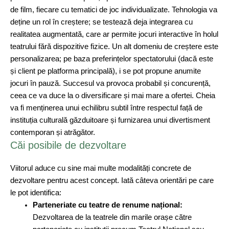
de film, fiecare cu tematici de joc individualizate. Tehnologia va
deține un rol în creștere; se testează deja integrarea cu
realitatea augmentată, care ar permite jocuri interactive în holul
teatrului fără dispozitive fizice. Un alt domeniu de creștere este
personalizarea; pe baza preferințelor spectatorului (dacă este
și client pe platforma principală), i se pot propune anumite
jocuri în pauză. Succesul va provoca probabil și concurență,
ceea ce va duce la o diversificare și mai mare a ofertei. Cheia
va fi menținerea unui echilibru subtil între respectul față de
instituția culturală găzduitoare și furnizarea unui divertisment
contemporan și atrăgător.
Căi posibile de dezvoltare
Viitorul aduce cu sine mai multe modalități concrete de
dezvoltare pentru acest concept. Iată câteva orientări pe care
le pot identifica:
Parteneriate cu teatre de renume național:
Dezvoltarea de la teatrele din marile orașe către