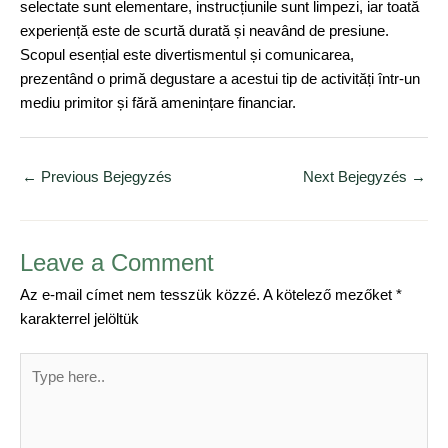
selectate sunt elementare, instrucțiunile sunt limpezi, iar toată
experiență este de scurtă durată și neavând de presiune.
Scopul esențial este divertismentul și comunicarea,
prezentând o primă degustare a acestui tip de activități într-un
mediu primitor și fără amenințare financiar.
←
Previous Bejegyzés
Next Bejegyzés
→
Leave a Comment
Az e-mail címet nem tesszük közzé.
A kötelező mezőket
*
karakterrel jelöltük
Type
here..