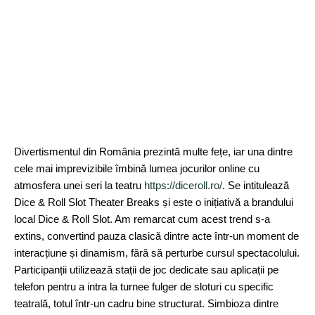
Divertismentul din România prezintă multe fețe, iar una dintre
cele mai imprevizibile îmbină lumea jocurilor online cu
atmosfera unei seri la teatru
https://diceroll.ro/
. Se intitulează
Dice & Roll Slot Theater Breaks și este o inițiativă a brandului
local Dice & Roll Slot. Am remarcat cum acest trend s-a
extins, convertind pauza clasică dintre acte într-un moment de
interacțiune și dinamism, fără să perturbe cursul spectacolului.
Participanții utilizează stații de joc dedicate sau aplicații pe
telefon pentru a intra la turnee fulger de sloturi cu specific
teatrală, totul într-un cadru bine structurat. Simbioza dintre