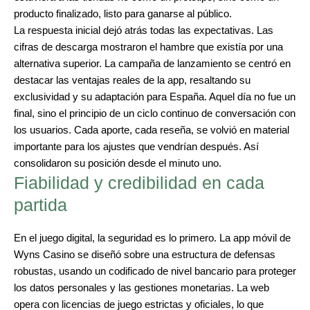
producto finalizado, listo para ganarse al público.
La respuesta inicial dejó atrás todas las expectativas. Las
cifras de descarga mostraron el hambre que existía por una
alternativa superior. La campaña de lanzamiento se centró en
destacar las ventajas reales de la app, resaltando su
exclusividad y su adaptación para España. Aquel día no fue un
final, sino el principio de un ciclo continuo de conversación con
los usuarios. Cada aporte, cada reseña, se volvió en material
importante para los ajustes que vendrían después. Así
consolidaron su posición desde el minuto uno.
Fiabilidad y credibilidad en cada
partida
En el juego digital, la seguridad es lo primero. La app móvil de
Wyns Casino se diseñó sobre una estructura de defensas
robustas, usando un codificado de nivel bancario para proteger
los datos personales y las gestiones monetarias. La web
opera con licencias de juego estrictas y oficiales, lo que