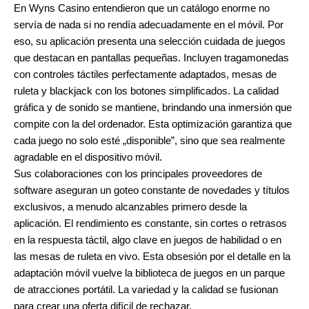
En Wyns Casino entendieron que un catálogo enorme no
servía de nada si no rendía adecuadamente en el móvil. Por
eso, su aplicación presenta una selección cuidada de juegos
que destacan en pantallas pequeñas. Incluyen tragamonedas
con controles táctiles perfectamente adaptados, mesas de
ruleta y blackjack con los botones simplificados. La calidad
gráfica y de sonido se mantiene, brindando una inmersión que
compite con la del ordenador. Esta optimización garantiza que
cada juego no solo esté „disponible”, sino que sea realmente
agradable en el dispositivo móvil.
Sus colaboraciones con los principales proveedores de
software aseguran un goteo constante de novedades y títulos
exclusivos, a menudo alcanzables primero desde la
aplicación. El rendimiento es constante, sin cortes o retrasos
en la respuesta táctil, algo clave en juegos de habilidad o en
las mesas de ruleta en vivo. Esta obsesión por el detalle en la
adaptación móvil vuelve la biblioteca de juegos en un parque
de atracciones portátil. La variedad y la calidad se fusionan
para crear una oferta difícil de rechazar.