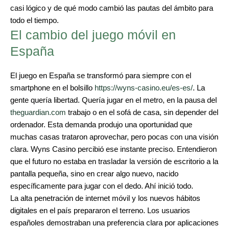
casi lógico y de qué modo cambió las pautas del ámbito para
todo el tiempo.
El cambio del juego móvil en
España
El juego en España se transformó para siempre con el
smartphone en el bolsillo
https://wyns-casino.eu/es-es/
. La
gente quería libertad. Quería jugar en el metro, en la pausa del
theguardian.com
trabajo o en el sofá de casa, sin depender del
ordenador. Esta demanda produjo una oportunidad que
muchas casas trataron aprovechar, pero pocas con una visión
clara. Wyns Casino percibió ese instante preciso. Entendieron
que el futuro no estaba en trasladar la versión de escritorio a la
pantalla pequeña, sino en crear algo nuevo, nacido
específicamente para jugar con el dedo. Ahí inició todo.
La alta penetración de internet móvil y los nuevos hábitos
digitales en el país prepararon el terreno. Los usuarios
españoles demostraban una preferencia clara por aplicaciones