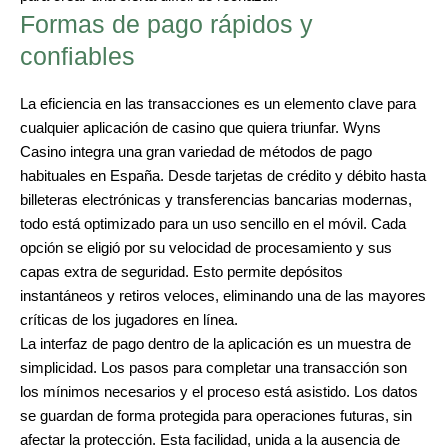
Formas de pago rápidos y
confiables
La eficiencia en las transacciones es un elemento clave para
cualquier aplicación de casino que quiera triunfar. Wyns
Casino integra una gran variedad de métodos de pago
habituales en España. Desde tarjetas de crédito y débito hasta
billeteras electrónicas y transferencias bancarias modernas,
todo está optimizado para un uso sencillo en el móvil. Cada
opción se eligió por su velocidad de procesamiento y sus
capas extra de seguridad. Esto permite depósitos
instantáneos y retiros veloces, eliminando una de las mayores
críticas de los jugadores en línea.
La interfaz de pago dentro de la aplicación es un muestra de
simplicidad. Los pasos para completar una transacción son
los mínimos necesarios y el proceso está asistido. Los datos
se guardan de forma protegida para operaciones futuras, sin
afectar la protección. Esta facilidad, unida a la ausencia de