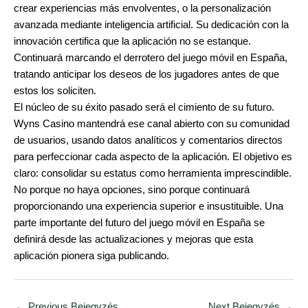
crear experiencias más envolventes, o la personalización
avanzada mediante inteligencia artificial. Su dedicación con la
innovación certifica que la aplicación no se estanque.
Continuará marcando el derrotero del juego móvil en España,
tratando anticipar los deseos de los jugadores antes de que
estos los soliciten.
El núcleo de su éxito pasado será el cimiento de su futuro.
Wyns Casino mantendrá ese canal abierto con su comunidad
de usuarios, usando datos analíticos y comentarios directos
para perfeccionar cada aspecto de la aplicación. El objetivo es
claro: consolidar su estatus como herramienta imprescindible.
No porque no haya opciones, sino porque continuará
proporcionando una experiencia superior e insustituible. Una
parte importante del futuro del juego móvil en España se
definirá desde las actualizaciones y mejoras que esta
aplicación pionera siga publicando.
←
Previous Bejegyzés
Next Bejegyzés
→