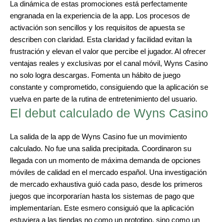
La dinámica de estas promociones está perfectamente
engranada en la experiencia de la app. Los procesos de
activación son sencillos y los requisitos de apuesta se
describen con claridad. Esta claridad y facilidad evitan la
frustración y elevan el valor que percibe el jugador. Al ofrecer
ventajas reales y exclusivas por el canal móvil, Wyns Casino
no solo logra descargas. Fomenta un hábito de juego
constante y comprometido, consiguiendo que la aplicación se
vuelva en parte de la rutina de entretenimiento del usuario.
El debut calculado de Wyns Casino
La salida de la app de Wyns Casino fue un movimiento
calculado. No fue una salida precipitada. Coordinaron su
llegada con un momento de máxima demanda de opciones
móviles de calidad en el mercado español. Una investigación
de mercado exhaustiva guió cada paso, desde los primeros
juegos que incorporarían hasta los sistemas de pago que
implementarían. Este esmero consiguió que la aplicación
estuviera a las tiendas no como un prototipo, sino como un