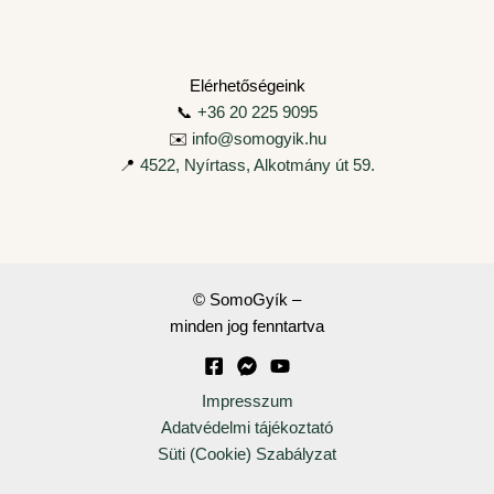
Elérhetőségeink
📞
+36 20 225 9095
✉️
info@somogyik.hu
📍
4522, Nyírtass, Alkotmány út 59.
© SomoGyík –
minden jog fenntartva
Impresszum
Adatvédelmi tájékoztató
Süti (Cookie) Szabályzat