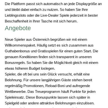
Die Plattform passt sich automatisch an jede Displaygröße an
und bleibt dabei einfach zu nutzen. So haben Sie Ihre
Lieblingsslots oder die Live-Dealer Spiele jederzeit in bester
Beschaffenheit in Ihrer Tasche mit sich herum.
Angebote
Neue Spieler aus Österreich begrüßen wir mit einem
Willkommenspaket. Häufig setzt es sich zusammen aus
Guthabenbonus und Gratisspielen für einen guten Start. Die
genauen Konditionen finden sich transparent in unseren
Bonusregeln. So haben Sie die Möglichkeit gleich mit einem
etwas höheren Budget loslegen.
Spieler, die oft bei uns sein Glück versucht, erhält eine
Belohnung. Für unsere langjährigen Gäste stehen bereit
regelmäßig Promotionen, Reload-Boni und aufregende
Wettbewerbe. Das Treueprogramm häuft Punkte für jeden
Spieleinsatz. Diese Bonuspunkte lassen sich später in
Spielgeld oder andere attraktive Belohnungen einzulösen.