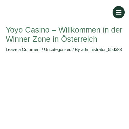
Skip
Post
Main
to
navigation
Men
content
Yoyo Casino – Willkommen in der
Winner Zone in Österreich
Leave a Comment
/
Uncategorized
/ By
administrator_55d383