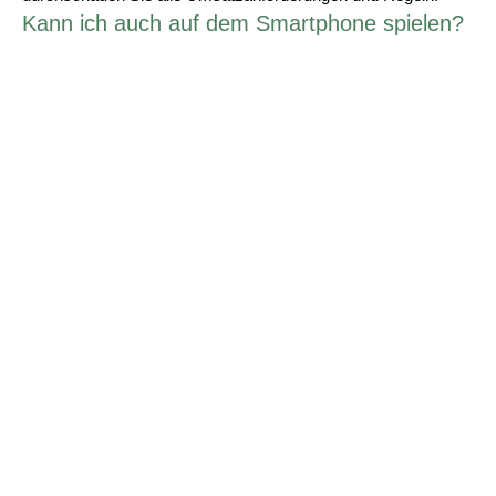
Kann ich auch auf dem Smartphone spielen?