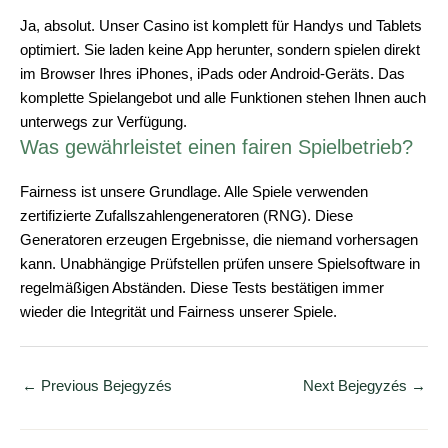
Ja, absolut. Unser Casino ist komplett für Handys und Tablets
optimiert. Sie laden keine App herunter, sondern spielen direkt
im Browser Ihres iPhones, iPads oder Android-Geräts. Das
komplette Spielangebot und alle Funktionen stehen Ihnen auch
unterwegs zur Verfügung.
Was gewährleistet einen fairen Spielbetrieb?
Fairness ist unsere Grundlage. Alle Spiele verwenden
zertifizierte Zufallszahlengeneratoren (RNG). Diese
Generatoren erzeugen Ergebnisse, die niemand vorhersagen
kann. Unabhängige Prüfstellen prüfen unsere Spielsoftware in
regelmäßigen Abständen. Diese Tests bestätigen immer
wieder die Integrität und Fairness unserer Spiele.
←
Previous Bejegyzés
Next Bejegyzés
→