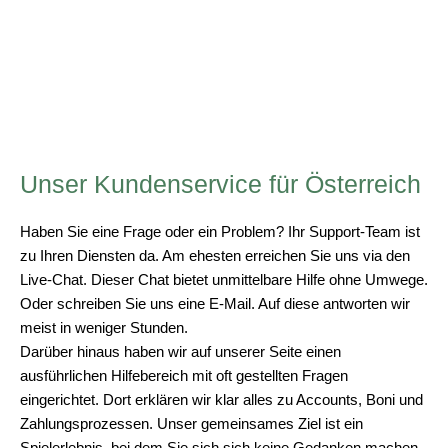
Unser Kundenservice für Österreich
Haben Sie eine Frage oder ein Problem? Ihr Support-Team ist
zu Ihren Diensten da. Am ehesten erreichen Sie uns via den
Live-Chat. Dieser Chat bietet unmittelbare Hilfe ohne Umwege.
Oder schreiben Sie uns eine E-Mail. Auf diese antworten wir
meist in weniger Stunden.
Darüber hinaus haben wir auf unserer Seite einen
ausführlichen Hilfebereich mit oft gestellten Fragen
eingerichtet. Dort erklären wir klar alles zu Accounts, Boni und
Zahlungsprozessen. Unser gemeinsames Ziel ist ein